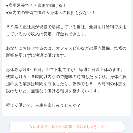
●雇用延長で７７歳まで働ける！

●室内での警備で快適＆身体への負担も少ない！

６９歳の正社員が現役で活躍している当社。全員を月給制で採用
しているので収入は安定。貯金もできます。

あなたにお任せするのは、オフィスビルなどの屋内警備。気候の
影響を受けずに快適に働けます。

お休みは月8～９日。シフト制ですが、毎週２日以上休めます。
残業も月５～６時間以内なので趣味の時間もたっぷり。身体に負
担のある業務は時間を制限したり、夜勤でも５～６時間の休憩を
設けたりと、無理なく働ける環境を整えています。

程よく働いて、人生を楽しみませんか？
いま見ている求人へ応募してみましょう！