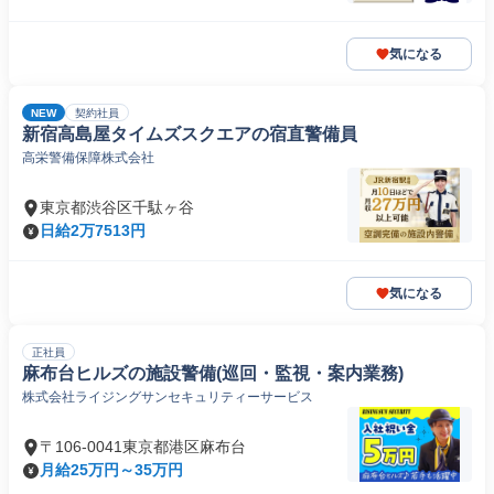
気になる
NEW
契約社員
新宿高島屋タイムズスクエアの宿直警備員
高栄警備保障株式会社
東京都渋谷区千駄ヶ谷
日給2万7513円
気になる
正社員
麻布台ヒルズの施設警備(巡回・監視・案内業務)
株式会社ライジングサンセキュリティーサービス
〒106-0041東京都港区麻布台
月給25万円～35万円