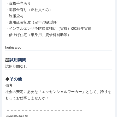
・資格手当あり

・退職金有り（正社員のみ）

・制服貸与

・雇用延長制度（定年70歳以降）

・インフルエンザ予防接収補助（実費）/2025年実績

・借上げ住宅（単身用、貸借料補助等）

keibisaiyo
試用期間
試用期間なし
その他
備考

社会の安定に必要な「エッセンシャルワーカー」として、誇りを
もってお仕事しませんか！

 ＝＝＝＝＝＝＝＝＝＝＝＝＝＝＝＝＝＝＝＝＝

 受動喫煙対策：
