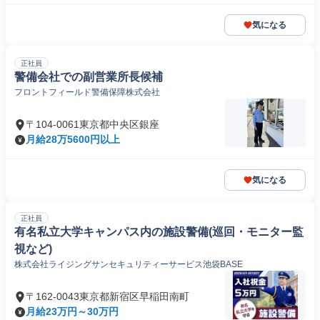
気になる
正社員
警備会社での副営業所⻑候補
フロントフィールド警備保障株式会社
〒104-0061東京都中央区銀座
月給28万5600円以上
気になる
正社員
有名私立大学キャンパス内の施設警備(巡回・モニター監
視など)
株式会社ライジングサンセキュリティーサービス池袋BASE
〒162-0043東京都新宿区早稲田南町
月給23万円～30万円