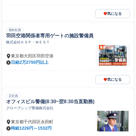
気になる
契約社員
羽田空港関係者専用ゲートの施設警備員
株式会社ＫＳＰ・ＷＥＳＴ
東京都大田区羽田空港
日給2万2750円以上
気になる
正社員
オフィスビル警備(8:30~翌8:30当直勤務)
グローブシップ警備株式会社
東京都千代田区永田町
時給1226円～1532円