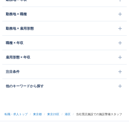
勤務地 × 職種
勤務地 × 雇用形態
職種 × 年収
雇用形態 × 年収
注目条件
他のキーワードから探す
転職・求人トップ
/
東京都
/
東京23区
/
港区
/
当社受託施設での施設警備スタッフ