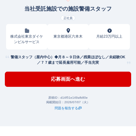
当社受託施設での施設警備スタッフ
正社員
株式会社東京ダイケ
東京都港区六本木
月給23万円以上
ンビルサービス
警備スタッフ（屋内中心）◆月８～９日休／残業ほぼなし／未経験OK
／７７歳まで延長雇用可能／手当充実
応募画面へ進む
原稿ID：
d14f51e149afb80e
掲載開始日：
2026/07/07（火）
問題を報告する