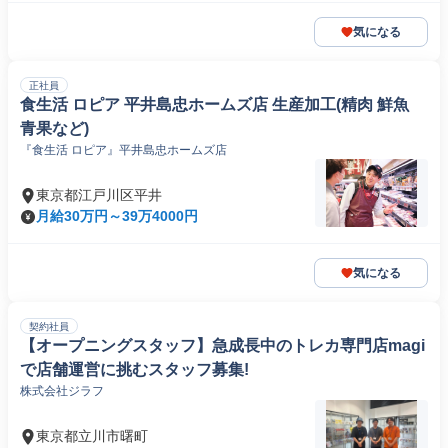
気になる
正社員
食生活 ロピア 平井島忠ホームズ店 生産加工(精肉 鮮魚
青果など)
『食生活 ロピア』平井島忠ホームズ店
東京都江戸川区平井
月給30万円～39万4000円
気になる
契約社員
【オープニングスタッフ】急成長中のトレカ専門店magi
で店舗運営に挑むスタッフ募集!
株式会社ジラフ
東京都立川市曙町