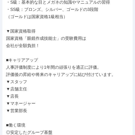
・S級：基本的な目とメガネの知識やマニュアルの習得

・SS級：ブロンズ、シルバー、ゴールドの3段階

（ゴールドは国家資格1級相当）

▼国家資格取得

国家資格「眼鏡作成技能士」の受験費用は

会社が全額負担！

■キャリアアップ

人事評価制度により1年間の頑張りを適正に評価。

評価後の昇給や将来のキャリアップに結び付けています。

▼スタッフ

▼店舗主任

▼店長

▼マネージャー

▼営業部長

■働く環境

◎安定したグループ基盤
