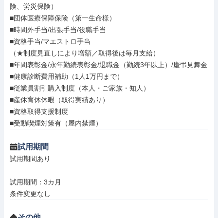
険、労災保険）

■団体医療保障保険（第一生命様）

■時間外手当/出張手当/役職手当

■資格手当/マエストロ手当

（★制度見直しにより増額／取得後は毎月支給）

■年間表彰金/永年勤続表彰金/退職金（勤続3年以上）/慶弔見舞金

■健康診断費用補助（1人1万円まで）

■従業員割引購入制度（本人・ご家族・知人）

■産休育休休暇（取得実績あり）

■資格取得支援制度

■受動喫煙対策有（屋内禁煙）
試用期間
試用期間あり

試用期間：3カ月

条件変更なし
その他