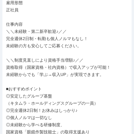
雇用形態

正社員

仕事内容

＼＼未経験・第二新卒歓迎♪／／

完全週休2日制・転勤も個人ノルマもなし！

未経験の方も安心してご応募ください。

＼＼制度見直しにより資格手当増額♪／／

資格取得（国家資格・社内資格）で収入アップが可能！

未経験からでも「学ぶ→収入UP」が実現できます。

■おすすめポイント

◎安定したグループ基盤

（キタムラ・ホールディングスグループの一員）

◎完全週休2日制！お休みはしっかり♪

◎個人ノルマは一切なし

◎未経験から学べる研修制度、

国家資格「眼鏡作製技能士」の取得支援あり
