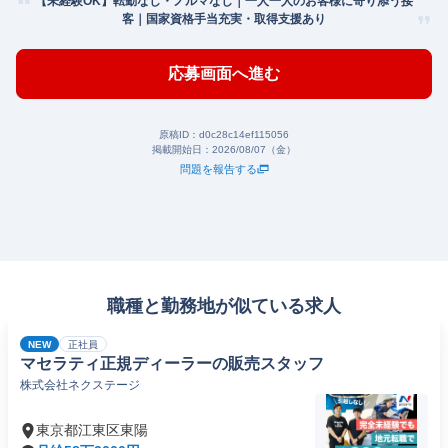
【未経験OK】転勤なし・ノルマなし｜一人一人のお客様に寄り添う接
客｜国家資格手当充実・取得支援あり
応募画面へ進む
原稿ID：
d0c28c14ef115056
掲載開始日：
2026/08/07（金）
問題を報告する
職種と勤務地が似ている求人
NEW
正社員
マセラティ正規ディーラーの販売スタッフ
株式会社ネクステージ
東京都江東区東陽