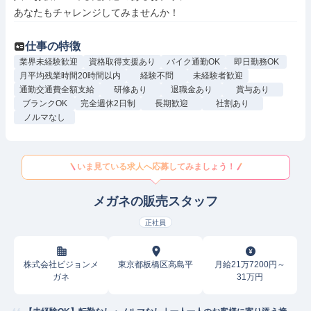
あなたもチャレンジしてみませんか！
仕事の特徴
業界未経験歓迎
資格取得支援あり
バイク通勤OK
即日勤務OK
月平均残業時間20時間以内
経験不問
未経験者歓迎
通勤交通費全額支給
研修あり
退職金あり
賞与あり
ブランクOK
完全週休2日制
長期歓迎
社割あり
ノルマなし
いま見ている求人へ応募してみましょう！
メガネの販売スタッフ
正社員
株式会社ビジョンメ
東京都板橋区高島平
月給21万7200円～
ガネ
31万円