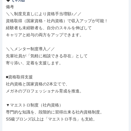
備考

＼＼制度見直しにより資格手当増額♪／／

資格取得（国家資格・社内資格）で収入アップが可能！

経験者も未経験者も、自分のスキルを伸ばして

キャリアと給与の両方をアップできます。

＼＼メンター制度導入／／

先輩社員が「気軽に相談できる存在」として

寄り添い、定着を支援します。

■資格取得支援

社内資格と国家資格の2本立てで、

メガネのプロフェッショナル育成を推進。

▼マエストロ制度（社内資格）

専門的な知識を、段階的に習得出来る社内資格制度。

SS級ブロンズ以上は「マエストロ手当」も支給。
