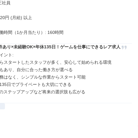
正社員

520円 (月給) 以上

働時間（1か月当たり）: 160時間
件あり×未経験OK×年休135日！ゲームを仕事にできるレア求人
ント: 

らスタートしたスタッフが多く、安心して始められる環境

もあり、自分に合った働き方が選べる

務はなく、シンプルな作業からスタート可能

135日でプライベートも大切にできる

へのステップアップなど将来の選択肢も広がる