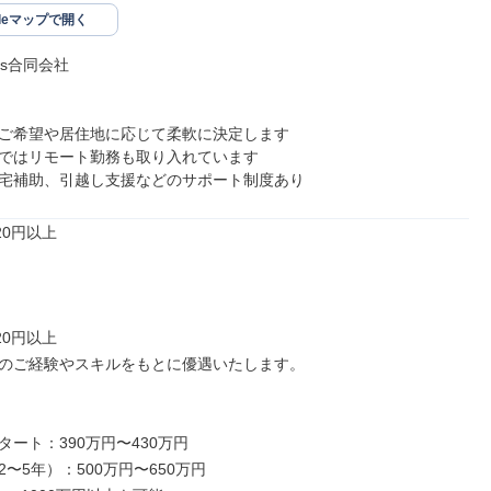
gleマップで開く
es合同会社

ご希望や居住地に応じて柔軟に決定します

ではリモート勤務も取り入れています

宅補助、引越し支援などのサポート制度あり
20円以上

20円以上

のご経験やスキルをもとに優遇いたします。

ート：390万円〜430万円

〜5年）：500万円〜650万円
