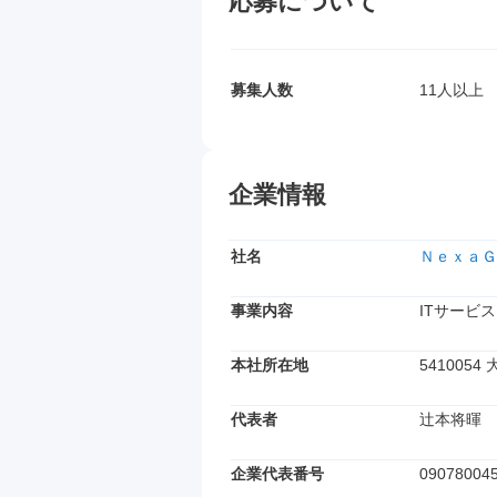
応募について
募集人数
11人以上
企業情報
社名
ＮｅｘａＧ
事業内容
ITサービス
本社所在地
541005
代表者
辻本将暉
企業代表番号
09078004