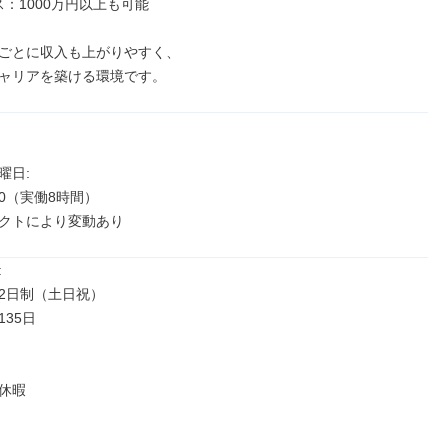
：1000万円以上も可能

ごとに収入も上がりやすく、

ャリアを築ける環境です。
日: 

:00（実働8時間）

クトにより変動あり


2日制（土日祝）

35日

休暇
