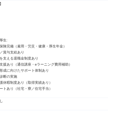


生: 

保険完備（雇用・労災・健康・厚生年金）

／賞与支給あり

を支える退職金制度あり

支援あり（通信講座・eラーニング費用補助）

形成に向けたサポート体制あり

診断の実施

護休暇制度あり（取得実績あり）

ートあり（社宅・寮／住宅手当）
し