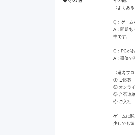
その他
その他: 

〈よくある
Q：ゲーム
A：問題あ
中です。

Q：PCが
A：研修で
〈選考フロ
① ご応募

② オンライ
③ 合否連絡
④ ご入社

ゲームに関
少しでも気