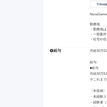
Goo
NexaGam
勤務地: 

・勤務地は
・一部案件
・社宅や住
給与
月給30万5
給与: 

■給与

月給30万5
※これまで
〈年収例〉

・未経験スタ
・経験者（2