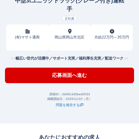
中型3tユニックトラック(クレーン付き)運転
手
正社員
(有)マサト通商
岡山県岡山市北区
月給22万円～35万円
幅広い世代が活躍中／サポート充実／福利厚生充実／配送ワーク
応募画面へ進む
原稿ID：
cfd49c3d5bed0533
掲載開始日：
2025/11/10（月）
問題を報告する
あなたにおすすめの求人