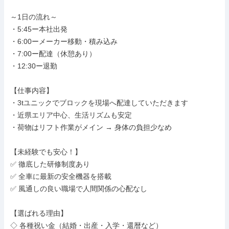
～1日の流れ～

・5:45ー本社出発

・6:00ーメーカー移動・積み込み

・7:00ー配達（休憩あり）

・12:30ー退勤

【仕事内容】

・3tユニックでブロックを現場へ配達していただきます

・近県エリア中心、生活リズムも安定

・荷物はリフト作業がメイン → 身体の負担少なめ

【未経験でも安心！】

✅ 徹底した研修制度あり

✅ 全車に最新の安全機器を搭載

✅ 風通しの良い職場で人間関係の心配なし

【選ばれる理由】

◇ 各種祝い金（結婚・出産・入学・還暦など）
