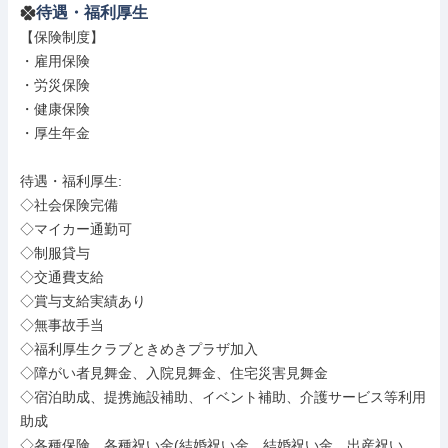
待遇・福利厚生
【保険制度】

・雇用保険

・労災保険

・健康保険

・厚生年金

待遇・福利厚生: 

◇社会保険完備

◇マイカー通勤可

◇制服貸与

◇交通費支給

◇賞与支給実績あり

◇無事故手当

◇福利厚生クラブときめきプラザ加入

◇障がい者見舞金、入院見舞金、住宅災害見舞金

◇宿泊助成、提携施設補助、イベント補助、介護サービス等利用
助成

◇各種保険、各種祝い金(結婚祝い金、結婚祝い金、出産祝い