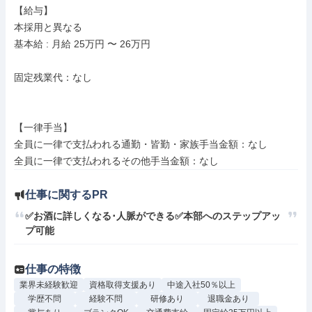
【給与】

本採用と異なる

基本給 : 月給 25万円 〜 26万円

固定残業代：なし

【一律手当】

全員に一律で支払われる通勤・皆勤・家族手当金額：なし

仕事に関するPR
✅お酒に詳しくなる･人脈ができる✅本部へのステップアッ
プ可能
仕事の特徴
業界未経験歓迎
資格取得支援あり
中途入社50％以上
学歴不問
経験不問
研修あり
退職金あり