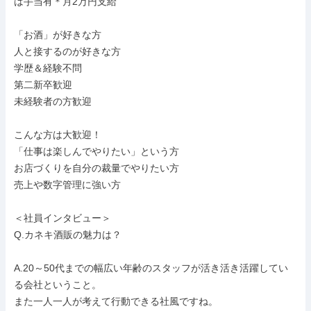
は手当有＊月2万円支給

「お酒」が好きな方

人と接するのが好きな方

学歴＆経験不問

第二新卒歓迎

未経験者の方歓迎

こんな方は大歓迎！

「仕事は楽しんでやりたい」という方

お店づくりを自分の裁量でやりたい方

売上や数字管理に強い方

＜社員インタビュー＞

Q.カネキ酒販の魅力は？

A.20～50代までの幅広い年齢のスタッフが活き活き活躍してい
る会社ということ。

また一人一人が考えて行動できる社風ですね。
