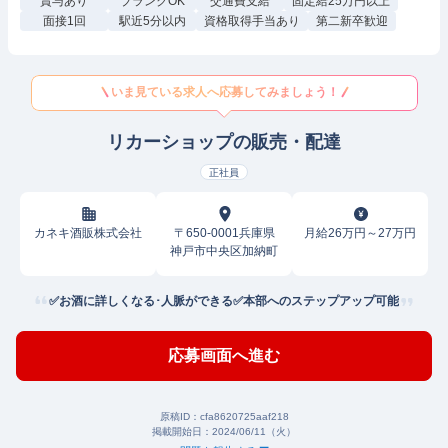
賞与あり
ブランクOK
交通費支給
固定給25万円以上
面接1回
駅近5分以内
資格取得手当あり
第二新卒歓迎
いま見ている求人へ応募してみましょう！
リカーショップの販売・配達
正社員
カネキ酒販株式会社
〒650-0001兵庫県
月給26万円～27万円
神戸市中央区加納町
✅お酒に詳しくなる･人脈ができる✅本部へのステップアップ可能
応募画面へ進む
原稿ID：
cfa8620725aaf218
掲載開始日：
2024/06/11（火）