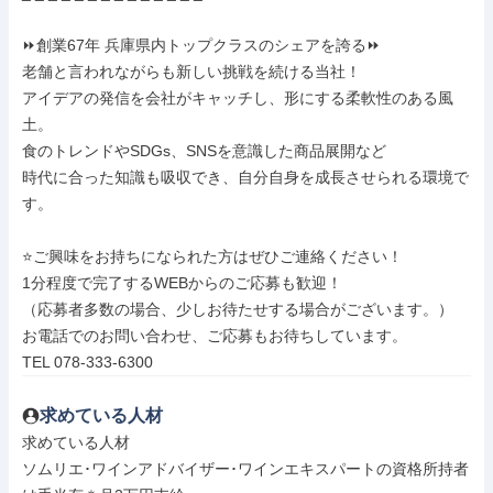
⏩創業67年 兵庫県内トップクラスのシェアを誇る⏩

老舗と言われながらも新しい挑戦を続ける当社！

アイデアの発信を会社がキャッチし、形にする柔軟性のある風
土。

食のトレンドやSDGs、SNSを意識した商品展開など

時代に合った知識も吸収でき、自分自身を成長させられる環境で
す。

⭐ご興味をお持ちになられた方はぜひご連絡ください！

1分程度で完了するWEBからのご応募も歓迎！

（応募者多数の場合、少しお待たせする場合がございます。）

お電話でのお問い合わせ、ご応募もお待ちしています。

TEL 078-333-6300
求めている人材
求めている人材

ソムリエ･ワインアドバイザー･ワインエキスパートの資格所持者