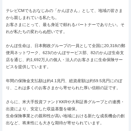
テレビCMでもおなじみの「かんぽさん」として、地域の皆さま
から親しまれている私たち。

お客さまにとって、最も身近で頼れるパートナーでありたい。そ
れが私たちの変わらぬ想いです。

かんぽ生命は、日本郵政グループの一員として全国に20,318の郵
便局ネットワーク、623のかんぽサービス部、82のかんぽ生命支
店を通じ、約1,692万人の個人・法人のお客さまに生命保険サー
ビスを提供しています。

年間の保険金支払額は約4.1兆円、総資産額は約59.5兆円にのぼ
り、これは多くのお客さまから寄せられた厚い信頼の証です。

さらに、米大手投資ファンドKKRや大和証券グループとの連携・
出資により、安定した収益基盤を確保。

生命保険事業との親和性が高い地域における新たな成長機会の創
出など、将来性にも大きな期待が寄せられています。
