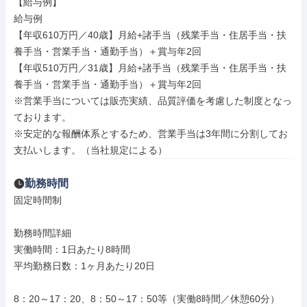
【給与例】

給与例

【年収610万円／40歳】⽉給+諸⼿当（残業⼿当・住居⼿当・扶
養⼿当・営業⼿当・通勤⼿当）＋賞与年2回

【年収510万円／31歳】⽉給+諸⼿当（残業⼿当・住居⼿当・扶
養⼿当・営業⼿当・通勤⼿当）＋賞与年2回

※営業⼿当については販売実績、品質評価を考慮した制度となっ
ております。

※安定的な報酬体系とするため、営業⼿当は3年間に分割してお
⽀払いします。（当社規定による）
勤務時間
固定時間制

勤務時間詳細

実働時間：1日あたり8時間

平均勤務日数：1ヶ月あたり20日

8：20～17：20、8：50～17：50等（実働8時間／休憩60分）
