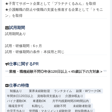
★子育てサポート企業として「プラチナくるみん」を取得

★介護離職の防止や復職の支援を推進する企業として「トモニ
ン」を取得
試用期間
試用期間あり

試用・研修期間：6ヶ月

仕事に関するPR
業種・職種経験不問◎年休120日以上＜45歳以下の方対象＞
仕事の特徴
制服あり
業界未経験歓迎
ランチタイム
副業・WワークOK
年間休日120日以上
資格取得支援あり
介護休暇あり
バイク通勤OK
車通勤OK
月平均残業時間20時間以内
職場見学可
転勤なし
経験不問
未経験者歓迎
住宅手当あり
管理職・マネジメント経験歓迎
時短勤務あり