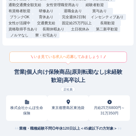
通勤交通費全額支給
女性管理職登用あり
経験者歓迎
有資格者歓迎
研修あり
退職金あり
賞与あり
ブランクOK
育休あり
完全週休2日制
インセンティブあり
女性が活躍中
交通費支給
固定給25万円以上
長期歓迎
資格取得手当あり
長期休暇あり
土日祝休み
第二新卒歓迎
ノルマなし
寮・社宅あり
いま見ている求人へ応募してみましょう！
営業|個人向け保険商品|原則転勤なし|未経験
歓迎|高卒以上
正社員
株式会社かんぽ生命
東京都豊島区東池袋
月給25万6800円～
保険
31万350円
業種・職種経験不問◎年休120日以上＜45歳以下の方対象＞