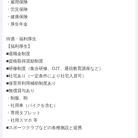
・雇用保険

・労災保険

・健康保険

・厚生年金

待遇・福利厚生

【福利厚生】

■退職金制度

■資格取得奨励制度

■研修制度（集合研修、OJT、通信教育講座など）

■社宅あり（一定条件により社宅入居可）

■保育所利用補助制度あり

■無償貸与あり

・制服、鞄

・社用車（バイクを含む）

・専用タブレット

・社用スマホ 等

■スポーツクラブなどの各種施設と提携
