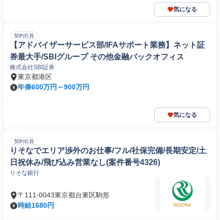
気になる
契約社員
【アドバイザーサービス部/IFAサポート業務】ネット証
券最大手/SBIグループ その他金融バックオフィス
株式会社SBI証券
東京都港区
年俸600万円～900万円
気になる
契約社員
りそなでエリア渉外のお仕事/フル/社保完備/長期安定/土
日祝休み/飛び込み営業なし(案件番号4326)
りそな銀行
〒111-0043東京都台東区駒形
時給1680円