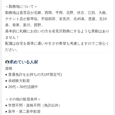
＜勤務地について＞

勤務地は直営店が北郷、西岡、平岡、北野、伏古、江別、大曲。

テナント店が新琴似、手稲前田、岩見沢、北45条、恵庭、北10
条、発寒、新川、西野。

基本的に札幌にお住いの方を岩見沢勤務にするような異動はあり
ません！

配属は自宅を基準に通いやすさや希望も考慮しますのでご安心く
ださい。
求めている人材
資格

● 普通免許をお持ちの方(AT限定可)

● 未経験大歓迎

● 20代～30代活躍中

＜その他の歓迎条件＞

● 学歴不問・資格不問（免許以外）

● 新卒・第二新卒歓迎
