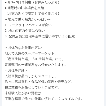
● 月8～9日休制度（お休みたっぷり）

● 通勤時の駐車場代を支給

【お家の近くで安定して長く働こう】

～地元で働く魅力がいっぱい～

1. ワークライフバランスが良い

2. 地元の有力企業は心強い

3. 配属店舗は自宅を基準に通いやすいよう配慮

＜具体的なお仕事内容1＞

地元で人気のスーパーマーケット、

『産直生鮮市場』『JR生鮮市場』にて、

青果部門の一連業務をお任せいたします。

＜お仕事詳細＞

入社直後は品出しからスタートし、

徐々に店舗運営・食品関係の管理や販売など、

担当業務をお任せしていく予定です。

未経験入社が多い弊社は

丁寧な指導で徐々に仕事に慣れていくスタイルです。
