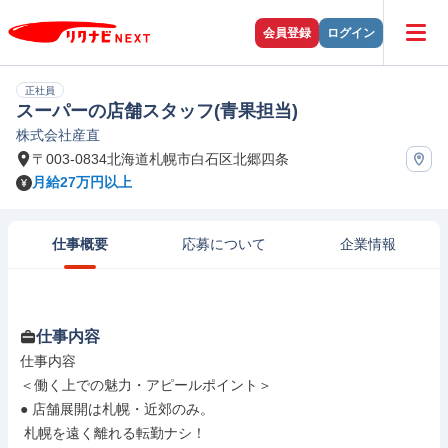
会員登録
ログイン
正社員
スーパーの店舗スタッフ(青果担当)
株式会社産直
〒003-0834北海道札幌市白石区北郷四条
月給27万円以上
仕事概要
応募について
企業情報
仕事内容
仕事内容

＜働く上での魅力・アピールポイント＞

● 店舗展開は札幌・近郊のみ。

 札幌を遠く離れる転勤ナシ！
