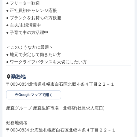
● フリーター歓迎

● 正社員初チャレンジ応援

● ブランクをお持ちの方歓迎

● 主夫/主婦活躍中

● 子育て中の方活躍中

＜このような方に最適＞

● 地元で安定して働きたい方

● ワークライフバランスを大切にしたい方
勤務地
〒003-0834北海道札幌市白石区北郷４条４丁目２２－１
Googleマップで開く
産直グループ 産直生鮮市場　北郷店(社員求人窓口)

勤務地備考

〒003-0834 北海道札幌市白石区北郷４条４丁目２２－１
