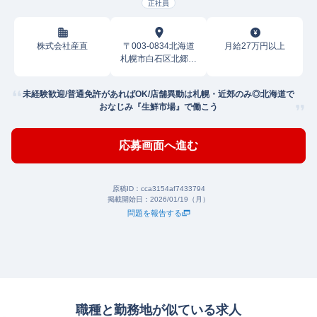
正社員
株式会社産直
〒003-0834北海道
月給27万円以上
札幌市白石区北郷四
条
未経験歓迎/普通免許があればOK/店舗異動は札幌・近郊のみ◎北海道で
おなじみ『生鮮市場』で働こう
応募画面へ進む
原稿ID：
cca3154af7433794
掲載開始日：
2026/01/19（月）
問題を報告する
職種と勤務地が似ている求人