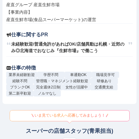
産直グループ 産直生鮮市場

【事業内容】

産直生鮮市場(食品スーパーマーケット)の運営
仕事に関するPR
未経験歓迎/普通免許があればOK/店舗異動は札幌・近郊の
み◎北海道でおなじみ『生鮮市場』で働こう
仕事の特徴
業界未経験歓迎
学歴不問
車通勤OK
職場見学可
経験不問
管理職・マネジメント経験歓迎
研修あり
ブランクOK
完全週休2日制
女性が活躍中
交通費支給
第二新卒歓迎
ノルマなし
いま見ている求人へ応募してみましょう！
スーパーの店舗スタッフ(青果担当)