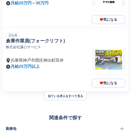
ンター
月給20万円～30万円
気になる
正社員
倉庫作業員(フォークリフト)
株式会社謙心サービス
兵庫県神戸市西区神出町田井
月給25万円以上
気になる
似ている求人をすべて見る
関連条件で探す
勤務地