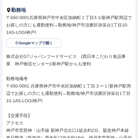
勤務地
〒650-0001兵庫県神戸市中央区加納町１丁目3-1/新神戸駅周辺で
お探しの方にも通勤便利→勤務地/神戸市須磨区弥栄台1丁目10-
1AS-LOGI神戸I
Googleマップで開く
株式会社G7ジャパンフードサービス　(西日本こだわり食品事
業　神戸物流センター)/新神戸駅からも便利

勤務地備考

〒650-0001 兵庫県神戸市中央区加納町１丁目３ー１/新神戸駅周
辺でお探しの方にも通勤便利→勤務地/神戸市須磨区弥栄台1丁目
10-1AS-LOGI神戸I

【交通手段】

アクセス

神戸市営西神・山手線 新神戸北出口1徒歩約2分、阪急神戸本線 
春日野道（阪急線）西改札口徒歩約18分、神戸市営西神・山手線 