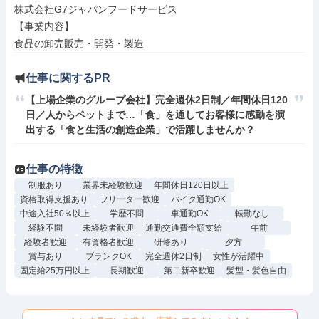
株式会社G7ジャパンフードサービス

【事業内容】

食品の卸売販売・開発・製造
仕事に関するPR
【上場企業のグループ会社】完全週休2日制／年間休日120
日／人からペットまで…「食」を通してお客様に感動を演
出する「食と生活の創造企業」で活躍しませんか？
仕事の特徴
制服あり
業界未経験歓迎
年間休日120日以上
資格取得支援あり
フリーター歓迎
バイク通勤OK
中途入社50％以上
学歴不問
車通勤OK
転勤なし
経験不問
未経験者歓迎
通勤交通費全額支給
午前
経験者歓迎
有資格者歓迎
研修あり
夕方
賞与あり
ブランクOK
完全週休2日制
女性が活躍中
固定給25万円以上
長期歓迎
第二新卒歓迎
髪型・髪色自由