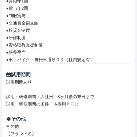
●昇給年1回

●賞与年2回

●制服貸与

●交通費全額支給

●報奨金制度

●研修制度

●資格取得支援制度

●扶養手当

●車・バイク・自転車通勤ＯＫ（社内規定有）
試用期間
試用期間あり

試用・研修期間：入社日～3ヶ月後の末日まで

その他
その他

【ブランド名】
