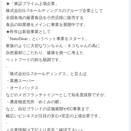
★「東証プライム上場企業」

株式会社G-7ホールディングスのグループ企業として

全国各地の厳選食品を小売店様に販売する

食品の卸業務をメインに事業を展開中です。

★昨年は新規事業として

「NatuDear」というペット事業をスタート。

家族のように大切なワンちゃん・ネコちゃんの為に

自然素材にこだわり、健康を第一に考えた

ペットフードの卸も順調です。

-

「株式会社G-7ホールディングス」と言えば

・業務スーパー

・オートバックス

などのメガフランチャイジーとして知名度抜群ですが、

・農産物直売所「めぐみの郷」

など、自社ブランドの店舗展開やEC事業まで、

幅広いビジネスが注目の安心×安定の上場企業です。

-

＜企業情報は下記より是非ご確認下さい＞
