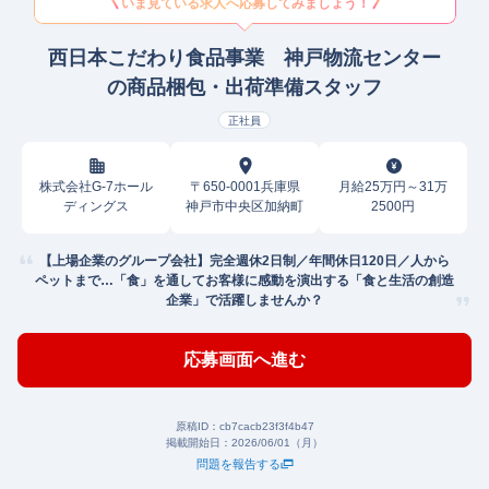
いま見ている求人へ応募してみましょう！
西日本こだわり食品事業 神戸物流センター
の商品梱包・出荷準備スタッフ
正社員
株式会社G-7ホール
〒650-0001兵庫県
月給25万円～31万
ディングス
神戸市中央区加納町
2500円
【上場企業のグループ会社】完全週休2日制／年間休日120日／人から
ペットまで…「食」を通してお客様に感動を演出する「食と生活の創造
企業」で活躍しませんか？
応募画面へ進む
原稿ID：
cb7cacb23f3f4b47
掲載開始日：
2026/06/01（月）
問題を報告する