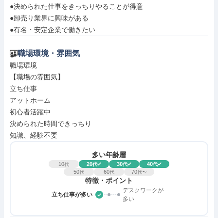
●決められた仕事をきっちりやることが得意

●卸売り業界に興味がある

●有名・安定企業で働きたい
職場環境・雰囲気
職場環境

【職場の雰囲気】

立ち仕事

アットホーム

初心者活躍中

決められた時間できっちり

知識、経験不要
多い年齢層
10
20
30
40
代
代
代
代
50
60
70
代
代
代〜
特徴・ポイント
デスクワークが
立ち仕事が多い
多い