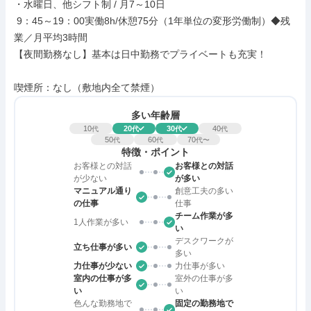
・水曜日、他シフト制 / 月7～10日

 9：45～19：00実働8h/休憩75分（1年単位の変形労働制）◆残
業／月平均3時間

【夜間勤務なし】基本は日中勤務でプライベートも充実！

喫煙所：なし（敷地内全て禁煙）
多い年齢層
10
20
30
40
代
代
代
代
50
60
70
代
代
代〜
特徴・ポイント
お客様との対話
お客様との対話
が少ない
が多い
マニュアル通り
創意工夫の多い
の仕事
仕事
チーム作業が多
1人作業が多い
い
デスクワークが
立ち仕事が多い
多い
力仕事が少ない
力仕事が多い
室内の仕事が多
室外の仕事が多
い
い
色んな勤務地で
固定の勤務地で