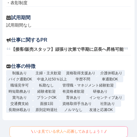
・表彰制度
試用期間
試用期間なし
仕事に関するPR
【接客/販売スタッフ】頑張り次第で早期に店長へ昇格可能
仕事の特徴
制服あり
主婦・主夫歓迎
資格取得支援あり
介護休暇あり
バイク通勤OK
中途入社50％以上
学歴不問
車通勤OK
職場見学可
転勤なし
管理職・マネジメント経験歓迎
時短勤務あり
経験者歓迎
有資格者歓迎
研修あり
賞与あり
ブランクOK
育休あり
インセンティブあり
交通費支給
面接1回
資格取得手当あり
社割あり
長期休暇あり
原則定時退社
ノルマなし
友達と応募OK
いま見ている求人へ応募してみましょう！