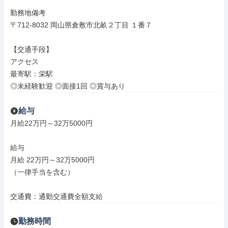
勤務地備考

〒712-8032 岡山県倉敷市北畝２丁目 １番７

【交通手段】

アクセス

最寄駅：栄駅

◎未経験歓迎 ◎面接1回 ◎賞与あり
給与
月給22万円～32万5000円

給与

月給 22万円～32万5000円

（一律手当を含む）

交通費：通勤交通費全額支給
勤務時間