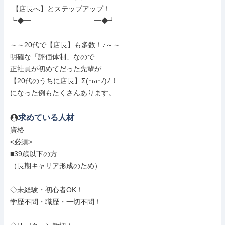
 【店長へ】とステップアップ！

┗◆━……───────……━◆┛

～～20代で【店長】も多数！♪～～

明確な「評価体制」なので

正社員が初めてだった先輩が

【20代のうちに店長】Σ(･ω･ﾉ)ﾉ！

になった例もたくさんあります。
求めている人材
資格

<必須>

■39歳以下の方

（長期キャリア形成のため）

◇未経験・初心者OK！

学歴不問・職歴・一切不問！
