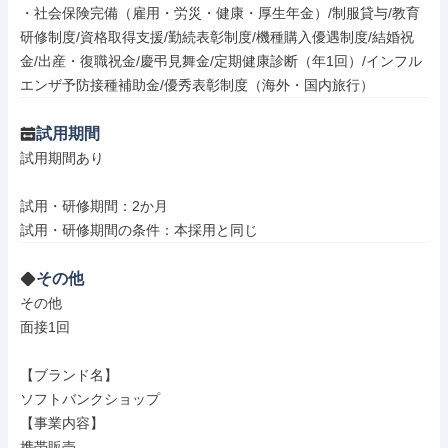
・社会保険完備（雇用・労災・健康・厚生年金）/制服貸与/教育
研修制度/資格取得支援/勤続表彰制度/機種購入優遇制度/結婚祝
金/出産・復職祝金/慶弔見舞金/定期健康診断（年1回）/インフル
エンザ予防接種補助金/優秀表彰制度（海外・国内旅行）
試用期間
試用期間あり

試用・研修期間：2か月

その他
その他

面接1回

【ブランド名】

ソフトバンクショップ

【事業内容】

携帯販売