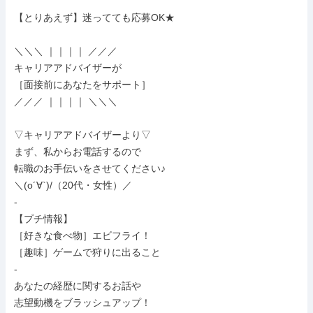
【とりあえず】迷ってても応募OK★

＼＼＼ ｜｜｜｜ ／／／

キャリアアドバイザーが

［面接前にあなたをサポート］

／／／ ｜｜｜｜ ＼＼＼

▽キャリアアドバイザーより▽

まず、私からお電話するので

転職のお手伝いをさせてください♪

＼(o´∀`)/（20代・女性）／

-

【プチ情報】

［好きな食べ物］エビフライ！

［趣味］ゲームで狩りに出ること

-

あなたの経歴に関するお話や

志望動機をブラッシュアップ！
