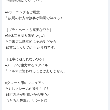
┗接客の細かいノウハウ

●eラーニングもご用意

┗説明の仕方や接客が動画で学べる！

［プライベートも充実なワケ］

●週休二日制＆残業少なめ

┗ご来店は基本的に予約制だから

 残業はしないのが当たり前です。

［仕事に追われないワケ］

●チームで協力するスタイル

┗ノルマに追われることはありません。

●クレーム用のマニュアル

┗もしクレームが発生しても

 対応方法が明確だから安心♪

 もちろん先輩もサポート◎
