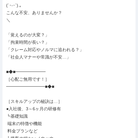
(´･-･`).｡

こんな不安、ありませんか？

＼

「覚えるのが大変？」

「拘束時間が長い？」

「クレーム対応やノルマに追われる？」

「社会人マナーや常識が不安…」

■◆■━━━━━━━

［心配ご無用です！］

━━━━━━━━━■◆■

［スキルアップの秘訣は…］

●入社後、3～6ヶ月の研修有

┗基礎知識

 端末の特徴や機能

 料金プランなど
