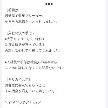
━━━━━━━━━━━━■◆■

［前職は…？］

居酒屋で数年フリーター。

そろそろ就職を…と入社しました。

［入社の決め手は？］

●大手キャリアならではの

制度＆待遇が整っている！

両親も安心して応援してくれました。

●入社後の研修は社会人の基本から。

スマホに詳しくなくても問題ないです♪

［ヤリガイは？］

お客様に喜んでもらうこと！

その機会が増えていて嬉しいです！

＼ (*´∀｀)人('Ｕ'＊人) ／
