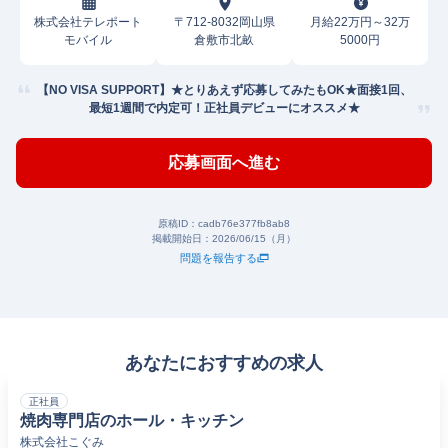
株式会社テレポート
〒712-8032岡山県
月給22万円～32万
モバイル
倉敷市北畝
5000円
【NO VISA SUPPORT】★とりあえず応募してみたもOK★面接1回、
最短1週間で内定可！正社員デビューにオススメ★
応募画面へ進む
原稿ID：
cadb76e377fb8ab8
掲載開始日：
2026/06/15（月）
問題を報告する
あなたにおすすめの求人
正社員
焼肉専門店のホール・キッチン
株式会社こぐみ