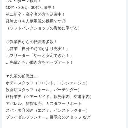
◇U・Iターン歓迎！

10代・20代・30代活躍中！

第二新卒・高卒者の方も活躍中！

経験よりも人柄重視の採用です◎

（ソフトバンクショップの資格に準ずる）

◇異業界からの転職者多数！

元営業「自分の時間がより充実！」

元フリーター「やっと安定できた！」

…先輩たちが働き方をアップデート！

▼先輩の前職は…

ホテルスタッフ（フロント、コンシェルジュ）

飲食店スタッフ（ホール、バーテンダー）

旅行業界（ツアーガイド、観光案内、空港案内）

アパレル、雑貨販売、カスタマーサポート

スパ・美容関連（エステ、インストラクター）

ブライダルプランナー、展示会のスタッフ など
