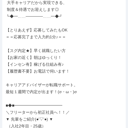
 大手キャリアだから実現できる、

 制度＆待遇でお迎えします◎

┗◆━……──────……━◆┛

【とりあえず】応募してみたもOK

＝＝応募完了まで入力約1分♪＝＝

【スグ内定★】早く就職したい方

【お家の近く】朝はゆっくり！

【インセン有】稼げる仕組み有♪

【履歴書不要】お電話で伺います！

キャリアアドバイザーが転職サポート。

最短１週間で内定が出ます！(σ・ω・)σ

■◆■━━━━━━━━━━━━

＼フリーターから初正社員へ！！／

▼ 先輩をご紹介(●'▽'●) ▼

 （入社2年目・25歳）
