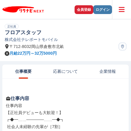
会員登録
ログイン
正社員
フロアスタッフ
株式会社テレポートモバイル
〒712-8032岡山県倉敷市北畝
月給22万円～32万5000円
仕事概要
応募について
企業情報
仕事内容
仕事内容

【正社員デビューも大歓迎！】

┏◆━……──────……━◆┓

 社会人未経験の先輩が［7割］
