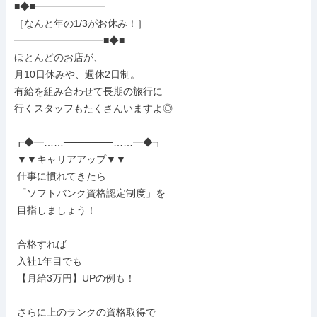
■◆■━━━━━━━

［なんと年の1/3がお休み！］

━━━━━━━━━■◆■

ほとんどのお店が、

月10日休みや、週休2日制。

有給を組み合わせて長期の旅行に

行くスタッフもたくさんいますよ◎

┏◆━……───────……━◆┓

 ▼▼キャリアアップ▼▼

 仕事に慣れてきたら

 「ソフトバンク資格認定制度」を

 目指しましょう！

 合格すれば

 入社1年目でも

 【月給3万円】UPの例も！

 さらに上のランクの資格取得で
