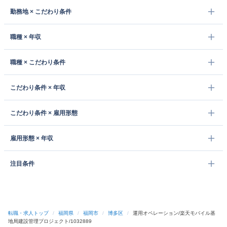
勤務地 × こだわり条件
職種 × 年収
職種 × こだわり条件
こだわり条件 × 年収
こだわり条件 × 雇用形態
雇用形態 × 年収
注目条件
転職・求人トップ
/
福岡県
/
福岡市
/
博多区
/
運用オペレーション/楽天モバイル基
地局建設管理プロジェクト/1032889