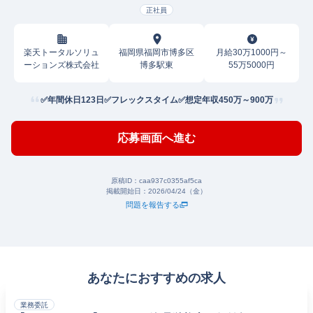
正社員
楽天トータルソリュ
福岡県福岡市博多区
月給30万1000円～
ーションズ株式会社
博多駅東
55万5000円
✅年間休日123日✅フレックスタイム✅想定年収450万～900万
応募画面へ進む
原稿ID：
caa937c0355af5ca
掲載開始日：
2026/04/24（金）
問題を報告する
あなたにおすすめの求人
業務委託