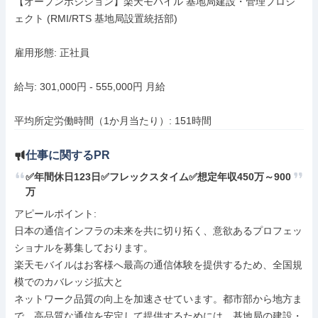
【オープンポジション】楽天モバイル 基地局建設・管理プロジ
ェクト (RMI/RTS 基地局設置統括部)

雇用形態: 正社員

給与: 301,000円 - 555,000円 月給

平均所定労働時間（1か月当たり）: 151時間
仕事に関するPR
✅年間休日123日✅フレックスタイム✅想定年収450万～900
万
アピールポイント: 

日本の通信インフラの未来を共に切り拓く、意欲あるプロフェッ
ショナルを募集しております。

楽天モバイルはお客様へ最高の通信体験を提供するため、全国規
模でのカバレッジ拡大と

ネットワーク品質の向上を加速させています。都市部から地方ま
で、高品質な通信を安定して提供するためには、基地局の建設・