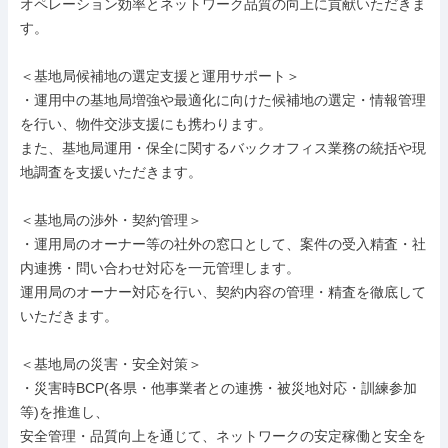
オペレーション効率とネットワーク品質の向上に貢献いただきま
す。

＜基地局候補地の選定支援と運用サポート＞

・運用中の基地局増強や最適化に向けた候補地の選定・情報管理
を行い、物件交渉支援にも携わります。

また、基地局運用・保全に関するバックオフィス業務の統括や現
地調査を支援いただきます。

＜基地局の渉外・契約管理＞

・運用局のオーナー等の社外の窓口として、案件の受入精査・社
内連携・問い合わせ対応を一元管理します。

運用局のオーナー対応を行い、契約内容の管理・精査を徹底して
いただきます。

＜基地局の災害・安全対策＞

・災害時BCP(各県・他事業者との連携・被災地対応・訓練参加
等)を推進し、

安全管理・品質向上を通じて、ネットワークの安定稼働と安全を