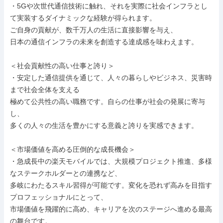
・5Gや次世代通信技術に触れ、それを実際に社会インフラとし
て実装するダイナミックな経験が得られます。

ご自身の貢献が、数千万人の生活に直接影響を与え、

日本の通信インフラの未来を創造する達成感を味わえます。

＜社会貢献性の高い仕事と誇り＞

・安定した通信提供を通じて、人々の暮らしやビジネス、災害時
まで社会全体を支える

極めて公共性の高い職務です。自らの仕事が社会の発展に寄与
し、

多くの人々の生活を豊かにする意義と誇りを実感できます。

＜市場価値を高める圧倒的な成長機会＞

・急成長中の楽天モバイルでは、大規模プロジェクト推進、多様
なステークホルダーとの連携など、

多岐にわたるスキル習得が可能です。変化を恐れず高みを目指す
プロフェッショナルにとって、

市場価値を飛躍的に高め、キャリアを次のステージへ進める最高
の舞台です。
