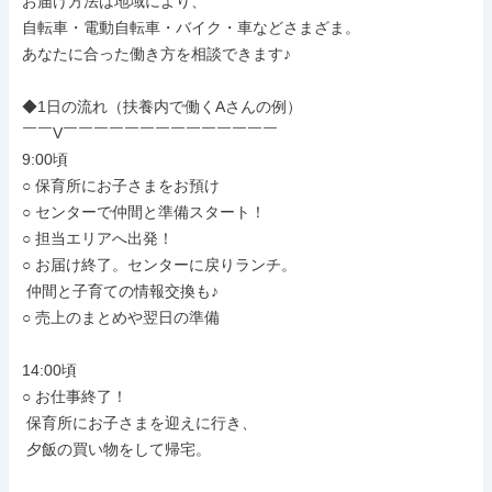
お届け方法は地域により、

自転車・電動自転車・バイク・車などさまざま。

あなたに合った働き方を相談できます♪

◆1日の流れ（扶養内で働くAさんの例）

￣￣V￣￣￣￣￣￣￣￣￣￣￣￣￣￣

9:00頃

○ 保育所にお子さまをお預け

○ センターで仲間と準備スタート！

○ 担当エリアへ出発！

○ お届け終了。センターに戻りランチ。

 仲間と子育ての情報交換も♪

○ 売上のまとめや翌日の準備

14:00頃

○ お仕事終了！

 保育所にお子さまを迎えに行き、

 夕飯の買い物をして帰宅。
