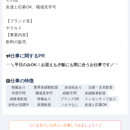
その他

友達と応募OK、職場見学可

【ブランド名】

ヤクルト

【事業内容】

飲料の販売
仕事に関するPR
＼平日のみOK！お迎えも夕飯にも間に合うお仕事です／
仕事の特徴
制服あり
業界未経験歓迎
歩合給あり
主婦・主夫歓迎
学歴不問
職場見学可
経験不問
未経験者歓迎
経験者歓迎
研修あり
ブランクOK
インセンティブあり
女性が活躍中
長期歓迎
ノルマなし
友達と応募OK
いま見ている求人へ応募してみましょう！