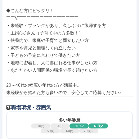
◆こんな方にピッタリ！

￣￣V￣￣￣￣￣￣￣￣￣￣￣￣￣￣

・未経験・ブランクがあり、久しぶりに復帰する方

・主婦(夫)さん（子育て中の方多数！）

・扶養内で、家庭や子育てと両立したい方

・家事や育児と無理なく両立したい

・子どもの予定に合わせて働きたい方

・地域に密着し、人に喜ばれる仕事がしたい方

・あたたかい人間関係の職場で長く続けたい方

20～40代の幅広い年代の方が活躍中。

未経験から始めた方も多いので、安心してご応募ください♪
職場環境・雰囲気
多い年齢層
10
20
30
40
代
代
代
代
50
60
70
代
代
代〜