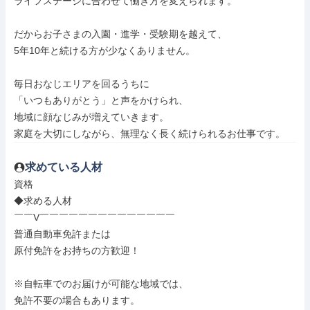
ライフステージに合わせて働き方を変えられます。

だからお子さまの入園・進学・受験期を越えて、

5年10年と続ける方が少なくありません。

毎日おなじエリアを回るうちに

「いつもありがとう」と声をかけられ、

地域に顔なじみが増えていきます。

家庭を大切にしながら、無理なく長く続けられるお仕事です。
求めている人材
資格

◆求める人材

￣￣V￣￣￣￣￣￣￣￣￣￣￣￣￣￣

普通自動車免許または

原付免許をお持ちの方歓迎！

※自転車でのお届けが可能な地域では、

免許不要の場合もあります。
