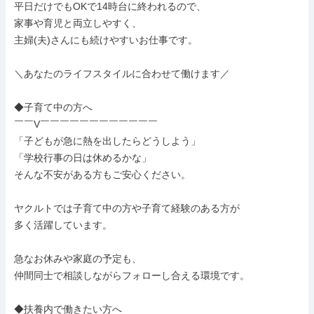
平日だけでもOKで14時台に終われるので、

家事や育児と両立しやすく、

主婦(夫)さんにも続けやすいお仕事です。

＼あなたのライフスタイルに合わせて働けます／

◆子育て中の方へ

￣￣V￣￣￣￣￣￣￣￣￣￣￣￣

「子どもが急に熱を出したらどうしよう」

「学校行事の日は休めるかな」

そんな不安がある方もご安心ください。

ヤクルトでは子育て中の方や子育て経験のある方が

多く活躍しています。

急なお休みや家庭の予定も、

仲間同士で相談しながらフォローし合える環境です。

◆扶養内で働きたい方へ
