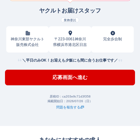
ヤクルトお届けスタッフ
業務委託
神奈川東部ヤクルト
〒223-0061神奈川
完全歩合制
販売株式会社
県横浜市港北区日吉
＼平日のみOK！お迎えも夕飯にも間に合うお仕事です／
応募画面へ進む
原稿ID：
ca203e9c71d3f358
掲載開始日：
2026/07/26（日）
問題を報告する