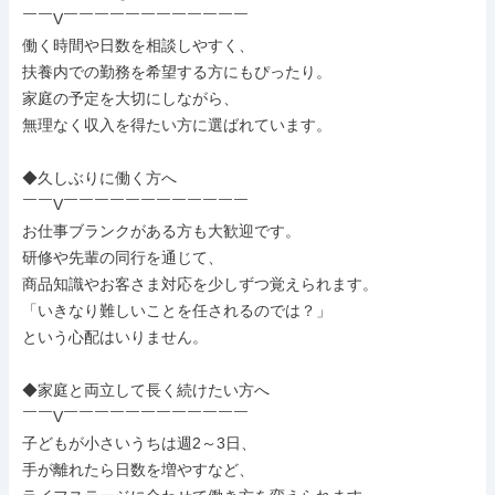
￣￣V￣￣￣￣￣￣￣￣￣￣￣￣

働く時間や日数を相談しやすく、

扶養内での勤務を希望する方にもぴったり。

家庭の予定を大切にしながら、

無理なく収入を得たい方に選ばれています。

◆久しぶりに働く方へ

￣￣V￣￣￣￣￣￣￣￣￣￣￣￣

お仕事ブランクがある方も大歓迎です。

研修や先輩の同行を通じて、

商品知識やお客さま対応を少しずつ覚えられます。

「いきなり難しいことを任されるのでは？」

という心配はいりません。

◆家庭と両立して長く続けたい方へ

￣￣V￣￣￣￣￣￣￣￣￣￣￣￣

子どもが小さいうちは週2～3日、

手が離れたら日数を増やすなど、
