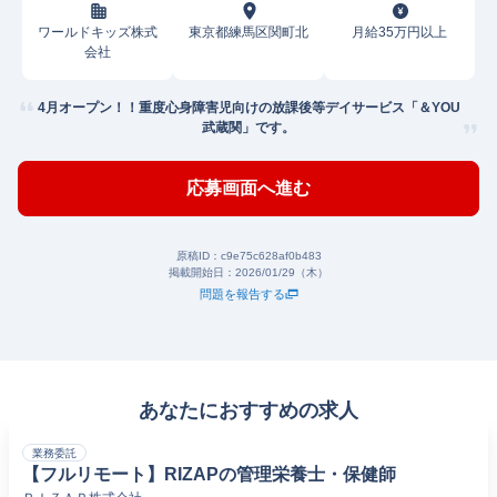
ワールドキッズ株式
東京都練馬区関町北
月給35万円以上
会社
4月オープン！！重度心身障害児向けの放課後等デイサービス「＆YOU
武蔵関」です。
応募画面へ進む
原稿ID：
c9e75c628af0b483
掲載開始日：
2026/01/29（木）
問題を報告する
あなたにおすすめの求人
業務委託
【フルリモート】RIZAPの管理栄養士・保健師