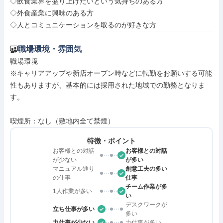
◇飲食業界を盛り上げたいという気持ちのある方

◇外食産業に興味のある方

◇人とコミュニケーションを取るのが好きな方
職場環境・雰囲気
職場環境

※キャリアアップや新店オープン時などに転勤をお願いする可能
性もありますが、基本的には採用された地域での勤務となりま
す。

喫煙所：なし（敷地内全て禁煙）
特徴・ポイント
お客様との対話
お客様との対話
が少ない
が多い
マニュアル通り
創意工夫の多い
の仕事
仕事
チーム作業が多
1人作業が多い
い
デスクワークが
立ち仕事が多い
多い
力仕事が少ない
力仕事が多い