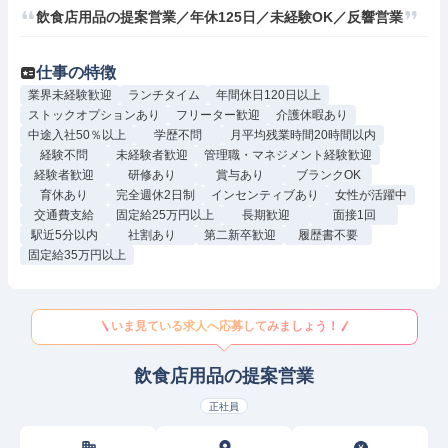
飲食店用品の提案営業／年休125日／未経験OK／反響営業
仕事の特徴
業界未経験歓迎
ランチタイム
年間休日120日以上
ストックオプションあり
フリーター歓迎
介護休暇あり
中途入社50％以上
学歴不問
月平均残業時間20時間以内
経験不問
未経験者歓迎
管理職・マネジメント経験歓迎
経験者歓迎
研修あり
賞与あり
ブランクOK
育休あり
完全週休2日制
インセンティブあり
女性が活躍中
交通費支給
固定給25万円以上
長期歓迎
面接1回
駅近5分以内
社割あり
第二新卒歓迎
履歴書不要
固定給35万円以上
いま見ている求人へ応募してみましょう！
飲食店用品の提案営業
正社員