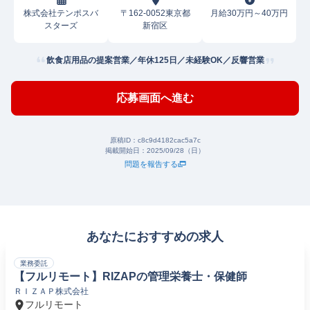
株式会社テンポスバ
〒162-0052東京都
月給30万円～40万円
スターズ
新宿区
飲食店用品の提案営業／年休125日／未経験OK／反響営業
応募画面へ進む
原稿ID：
c8c9d4182cac5a7c
掲載開始日：
2025/09/28（日）
問題を報告する
あなたにおすすめの求人
業務委託
【フルリモート】RIZAPの管理栄養士・保健師
ＲＩＺＡＰ株式会社
フルリモート