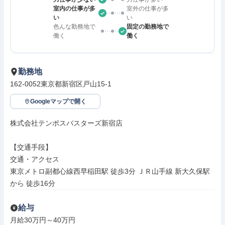
室内の仕事が多
室外の仕事が多
い
い
色んな勤務地で
固定の勤務地で
働く
働く
勤務地
162-0052東京都新宿区戸山15-1
Googleマップで開く
株式会社テンポスバスターズ新宿店

【交通手段】

交通・アクセス

東京メトロ副都心線西早稲田駅 徒歩3分 ＪＲ山手線 新大久保駅
から 徒歩16分
給与
月給30万円～40万円
