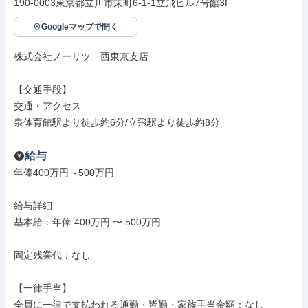
190-0003東京都立川市栄町6-1-1立飛ビル7号館3F
Googleマップで開く
株式会社ノーリツ　西東京支店

【交通手段】

交通・アクセス

泉体育館駅より徒歩約6分/立飛駅より徒歩約8分
給与
年俸400万円～500万円

給与詳細

基本給：年俸 400万円 〜 500万円

固定残業代：なし

【一律手当】

全員に一律で支払われる通勤・皆勤・家族手当金額：なし
