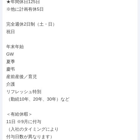
★年間休日125日

※他に計画有休5日

完全週休2日制（土・日）

祝日

年末年始

GW

夏季

慶弔

産前産後／育児

介護

リフレッシュ特別

（勤続10年、20年、30年）など

＜有給休暇＞

11日 ※9月に付与

（入社のタイミングにより

付与日数が異なります）