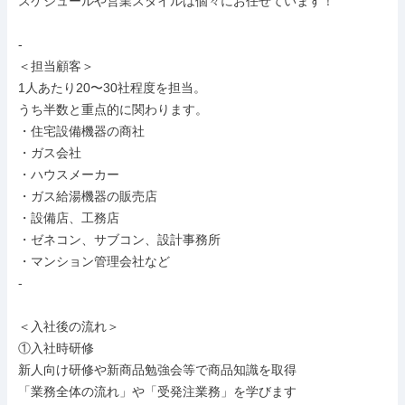
スケジュールや営業スタイルは個々にお任せています！

-

＜担当顧客＞

1人あたり20〜30社程度を担当。

うち半数と重点的に関わります。

・住宅設備機器の商社

・ガス会社

・ハウスメーカー

・ガス給湯機器の販売店

・設備店、工務店

・ゼネコン、サブコン、設計事務所

・マンション管理会社など

-

＜入社後の流れ＞

①入社時研修

新人向け研修や新商品勉強会等で商品知識を取得

「業務全体の流れ」や「受発注業務」を学びます
