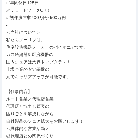
✅年間休日125日！

✅リモートワークOK！

✅初年度年収400万円~500万円

-

＜当社について＞

私たちノーリツは、

住宅設備機器メーカーのパイオニアです。

ガス給湯器& 厨房機器の

国内シェアは業界トップクラス！

上場企業の安定基盤の

元でキャリアアップが可能です。

【仕事内容】

ルート営業／代理店営業

代理店と協力し顧客の

困りごとを解決しながら

自社製品のシェア拡大をお願いします！

＜具体的な営業活動＞

◎代理店との関係づくり
