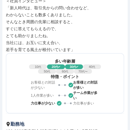
＜社員インタビュー＞

「新人時代は、取引先からの問い合わせなど、

わからないことも数多くありました。

そんなとき周囲の先輩に相談すると、

すぐに答えてもらえるので、

とても助かりましたね。

当社には、お互いに支え合い、

若手を育てる風土が根付いています」
多い年齢層
10
20
30
40
代
代
代
代
50
60
70
代
代
代〜
特徴・ポイント
お客様との対話
お客様との対話
が少ない
が多い
チーム作業が多
1人作業が多い
い
力仕事が少ない
力仕事が多い
勤務地