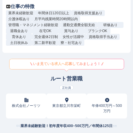
仕事の特徴
業界未経験歓迎
年間休日120日以上
資格取得支援あり
介護休暇あり
月平均残業時間20時間以内
管理職・マネジメント経験歓迎
通勤交通費全額支給
研修あり
退職金あり
在宅OK
賞与あり
ブランクOK
育休あり
完全週休2日制
女性が活躍中
資格取得手当あり
土日祝休み
第二新卒歓迎
寮・社宅あり
いま見ている求人へ応募してみましょう！
ルート営業職
正社員
株式会社ノーリツ
東京都立川市栄町
年俸400万円～500
万円
業界未経験歓迎！初年度年収400~500万円／年間休125日