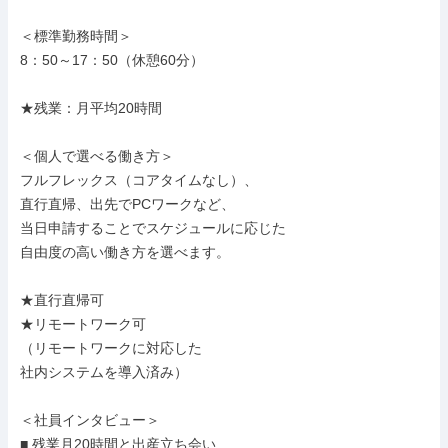
＜標準勤務時間＞

8：50～17：50（休憩60分）

★残業：月平均20時間

＜個人で選べる働き方＞

フルフレックス（コアタイムなし）、

直行直帰、出先でPCワークなど、

当日申請することでスケジュールに応じた

自由度の高い働き方を選べます。

★直行直帰可

★リモートワーク可

（リモートワークに対応した

社内システムを導入済み）

＜社員インタビュー＞

■ 残業月20時間と出産立ち会い
