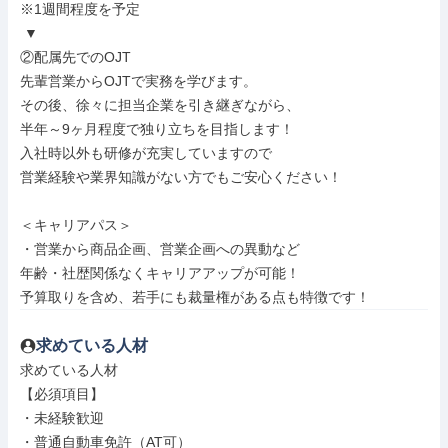
※1週間程度を予定

 ▼

②配属先でのOJT

先輩営業からOJTで実務を学びます。

その後、徐々に担当企業を引き継ぎながら、

半年～9ヶ月程度で独り立ちを目指します！

入社時以外も研修が充実していますので

営業経験や業界知識がない方でもご安心ください！

＜キャリアパス＞

・営業から商品企画、営業企画への異動など

年齢・社歴関係なくキャリアアップが可能！

予算取りを含め、若手にも裁量権がある点も特徴です！
求めている人材
求めている人材

【必須項目】

・未経験歓迎

・普通自動車免許（AT可）
