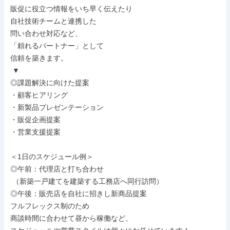
販促に役立つ情報をいち早く伝えたり

自社技術チームと連携した

問い合わせ対応など、

「頼れるパートナー」として

信頼を築きます。

 ▼

◎課題解決に向けた提案

・顧客ヒアリング

・新製品プレゼンテーション

・販促企画提案

・営業支援提案

＜1日のスケジュール例＞

◎午前：代理店と打ち合わせ

 （新築一戸建てを建築する工務店へ同行訪問）

◎午後：販売店を自社に招きし新商品提案

フルフレックス制のため

商談時間に合わせて昼から稼働など、
