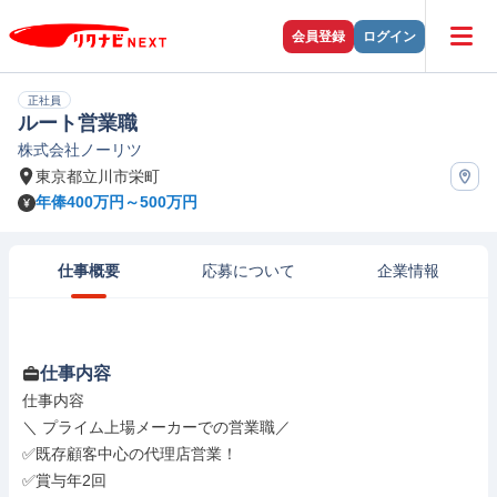
会員登録
ログイン
正社員
ルート営業職
株式会社ノーリツ
東京都立川市栄町
年俸400万円～500万円
仕事概要
応募について
企業情報
仕事内容
仕事内容

＼ プライム上場メーカーでの営業職／

✅既存顧客中心の代理店営業！

✅賞与年2回
