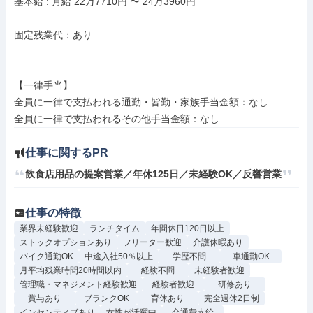
基本給 : 月給 22万7710円 〜 24万3960円

固定残業代：あり

【一律手当】

全員に一律で支払われる通勤・皆勤・家族手当金額：なし

仕事に関するPR
飲食店用品の提案営業／年休125日／未経験OK／反響営業
仕事の特徴
業界未経験歓迎
ランチタイム
年間休日120日以上
ストックオプションあり
フリーター歓迎
介護休暇あり
バイク通勤OK
中途入社50％以上
学歴不問
車通勤OK
月平均残業時間20時間以内
経験不問
未経験者歓迎
管理職・マネジメント経験歓迎
経験者歓迎
研修あり
賞与あり
ブランクOK
育休あり
完全週休2日制
インセンティブあり
女性が活躍中
交通費支給