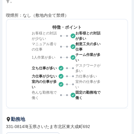
す。

喫煙所：なし（敷地内全て禁煙）
特徴・ポイント
お客様との対話
お客様との対話
が少ない
が多い
マニュアル通り
創意工夫の多い
の仕事
仕事
チーム作業が多
1人作業が多い
い
デスクワークが
立ち仕事が多い
多い
力仕事が少ない
力仕事が多い
室内の仕事が多
室外の仕事が多
い
い
色んな勤務地で
固定の勤務地で
働く
働く
勤務地
331-0814埼玉県さいたま市北区東大成町692