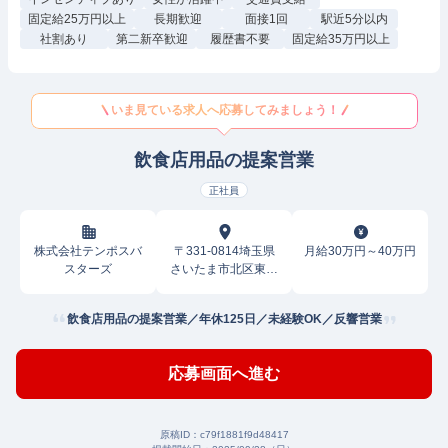
固定給25万円以上
長期歓迎
面接1回
駅近5分以内
社割あり
第二新卒歓迎
履歴書不要
固定給35万円以上
いま見ている求人へ応募してみましょう！
飲食店用品の提案営業
正社員
株式会社テンポスバ
〒331-0814埼玉県
月給30万円～40万円
スターズ
さいたま市北区東大
成町
飲食店用品の提案営業／年休125日／未経験OK／反響営業
応募画面へ進む
原稿ID：
c79f1881f9d48417