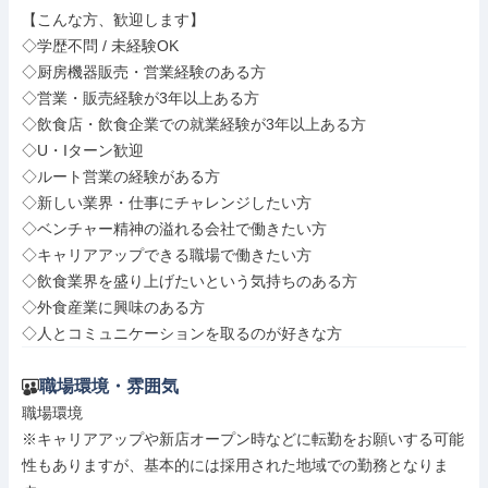
【こんな方、歓迎します】

◇学歴不問 / 未経験OK

◇厨房機器販売・営業経験のある方

◇営業・販売経験が3年以上ある方

◇飲食店・飲食企業での就業経験が3年以上ある方

◇U・Iターン歓迎

◇ルート営業の経験がある方

◇新しい業界・仕事にチャレンジしたい方

◇ベンチャー精神の溢れる会社で働きたい方

◇キャリアアップできる職場で働きたい方

◇飲食業界を盛り上げたいという気持ちのある方

◇外食産業に興味のある方

◇人とコミュニケーションを取るのが好きな方
職場環境・雰囲気
職場環境

※キャリアアップや新店オープン時などに転勤をお願いする可能
性もありますが、基本的には採用された地域での勤務となりま