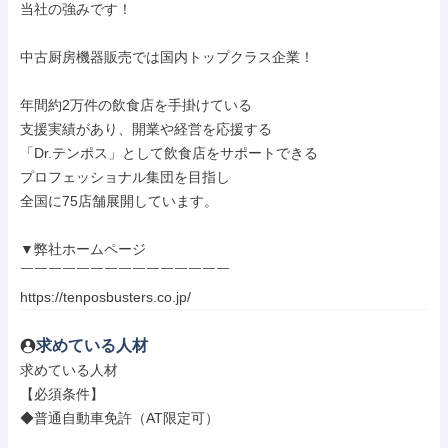
当社の強みです！

中古厨房機器販売では国内トップクラス企業！

年間約2万件の飲食店を手掛けている

支援実績があり、開業や経営を応援する

「Dr.テンポス」として飲食店をサポートできる

プロフェッショナル集団を目指し

全国に75店舗展開しています。

▼弊社ホームページ

￣￣￣￣￣￣￣￣￣￣￣￣￣￣￣

https://tenposbusters.co.jp/
求めている人材
求めている人材

【必須条件】

◆普通自動車免許（AT限定可）
