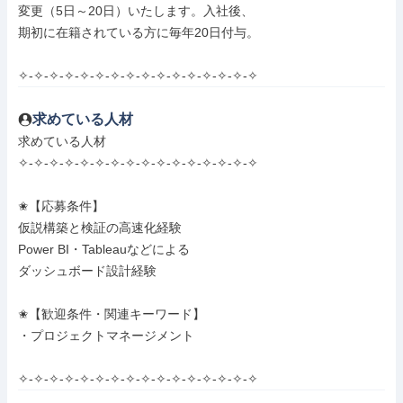
変更（5日～20日）いたします。入社後、

期初に在籍されている方に毎年20日付与。

✧-✧-✧-✧-✧-✧-✧-✧-✧-✧-✧-✧-✧-✧-✧-✧
求めている人材
求めている人材

✧-✧-✧-✧-✧-✧-✧-✧-✧-✧-✧-✧-✧-✧-✧-✧

✬【応募条件】

仮説構築と検証の高速化経験

Power BI・Tableauなどによる

ダッシュボード設計経験

✬【歓迎条件・関連キーワード】

・プロジェクトマネージメント

✧-✧-✧-✧-✧-✧-✧-✧-✧-✧-✧-✧-✧-✧-✧-✧