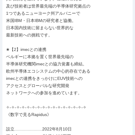
及び技術者は世界最先端の半導体研究拠点の

1つであるニューヨーク州アルバニーで

米国IBM・日本IBMの研究者と協働。

日本国内技術に留まらない世界的な

最新技術への挑戦です。

✬【2】imecとの連携

ベルギーに本拠を置く世界最先端の

半導体研究機関imecとの協力覚書も締結。

欧州半導体エコシステムの中心的存在である

imecとの連携をきっかけにEUV技術への

アクセスとグローバルな研究開発

ネットワークへの参加を進めています。

✧-✧-✧-✧-✧-✧-✧-✧-✧-✧-✧-✧-✧-✧-✧-✧

《数字で見るRapidus》

設立.......................2022年8月10日
