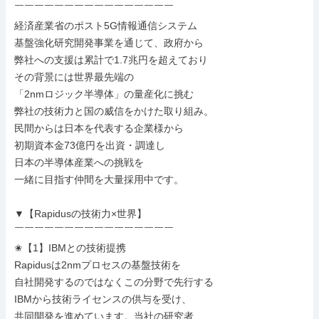
￣￣￣￣￣￣￣￣￣￣￣￣￣￣￣￣

経済産業省のポスト5G情報通信システム

基盤強化研究開発事業を通じて、政府から

弊社への支援は累計で1.7兆円を超えており

その背景には世界最先端の

「2nmロジック半導体」の量産化に挑む

弊社の技術力と国の威信をかけた取り組み。

民間からは日本を代表する企業様から

初期資本金73億円を出資・調達し

日本の半導体産業への挑戦を

一緒に目指す仲間を大量採用中です。

▼【Rapidusの技術力×世界】

￣￣￣￣￣￣￣￣￣￣￣￣￣￣￣￣

✬【1】IBMとの技術提携

Rapidusは2nmプロセスの基盤技術を

自社開発するのではなくこの分野で先行する

IBMから技術ライセンスの供与を受け、

共同開発を進めています。当社の研究者
