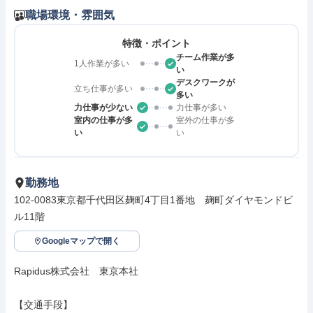
職場環境・雰囲気
特徴・ポイント
チーム作業が多
1人作業が多い
い
デスクワークが
立ち仕事が多い
多い
力仕事が少ない
力仕事が多い
室内の仕事が多
室外の仕事が多
い
い
勤務地
102-0083東京都千代田区麹町4丁目1番地　麹町ダイヤモンドビ
ル11階
Googleマップで開く
Rapidus株式会社　東京本社

【交通手段】
