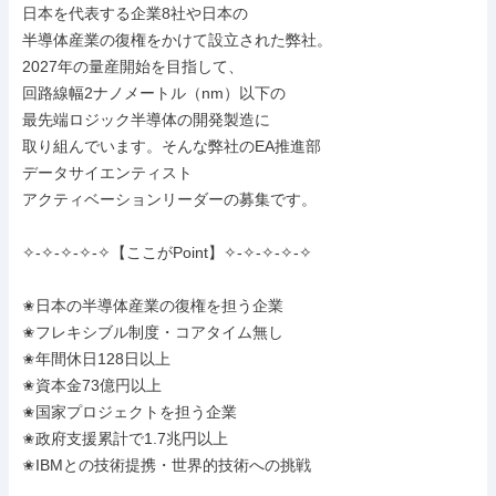
日本を代表する企業8社や日本の

半導体産業の復権をかけて設立された弊社。

2027年の量産開始を目指して、

回路線幅2ナノメートル（nm）以下の

最先端ロジック半導体の開発製造に

取り組んでいます。そんな弊社のEA推進部

データサイエンティスト

アクティベーションリーダーの募集です。

✧-✧-✧-✧-✧【ここがPoint】✧-✧-✧-✧-✧

✬日本の半導体産業の復権を担う企業

✬フレキシブル制度・コアタイム無し

✬年間休日128日以上

✬資本金73億円以上

✬国家プロジェクトを担う企業

✬政府支援累計で1.7兆円以上

✬IBMとの技術提携・世界的技術への挑戦
