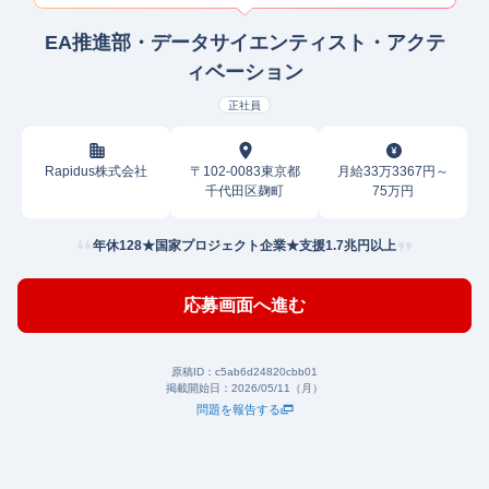
EA推進部・データサイエンティスト・アクテ
ィベーション
正社員
Rapidus株式会社
〒102-0083東京都
月給33万3367円～
千代田区麹町
75万円
年休128★国家プロジェクト企業★支援1.7兆円以上
応募画面へ進む
原稿ID：
c5ab6d24820cbb01
掲載開始日：
2026/05/11（月）
問題を報告する