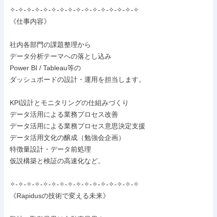
✧-✧-✧-✧-✧-✧-✧-✧-✧-✧-✧-✧-✧-✧-✧-✧

《仕事内容》

社内各部門の課題整理から

データ分析テーマへの落とし込み

Power BI / Tableau等の

ダッシュボードの設計・運用を担当します。

KPI設計とモニタリングの仕組みづくり

データ活用による業務プロセス改善

データ活用による業務プロセス意思決定支援

データ活用文化の醸成（勉強会企画）

特徴量設計・データ前処理

仮説構築と検証の高速化など。

✧-✧-✧-✧-✧-✧-✧-✧-✧-✧-✧-✧-✧-✧-✧-✧

《Rapidusの技術で変える未来》
