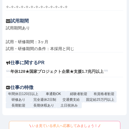
✧-✧-✧-✧-✧-✧-✧-✧-✧-✧-✧-✧-✧
試用期間
試用期間あり

試用・研修期間：3ヶ月

仕事に関するPR
年休128★国家プロジェクト企業★支援1.7兆円以上
仕事の特徴
年間休日120日以上
車通勤OK
経験者歓迎
有資格者歓迎
研修あり
完全週休2日制
交通費支給
固定給25万円以上
長期歓迎
長期休暇あり
土日祝休み
いま見ている求人へ応募してみましょう！