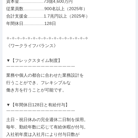
資本金....................73億4,600万円

従業員数.................900名以上（2025年）

合計支援金.............1.7兆円以上（2025年）

年間休日.................128日

✧-✧-✧-✧-✧-✧-✧-✧-✧-✧-✧-✧-✧-✧-✧-✧

《ワークライフバランス》

▼【フレックスタイム制度】

￣￣￣￣￣￣￣￣￣￣￣￣￣￣￣￣

業務や個人の都合に合わせた業務設計を

行うことができ、フレキシブルな

働き方を行うことが可能です。

▼【年間休日128日と有給付与】

￣￣￣￣￣￣￣￣￣￣￣￣￣￣￣￣

土日・祝日休みの完全週休二日制を採用。

毎年、勤続年数に応じて有給休暇が付与。

入社初年度は入社月により付与日数が
