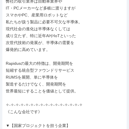
弊社の取引業界は自動車業界や

IT・PCメーカーなど多岐に渡りますが

スマホやPC、産業用ロボットなど

私たちが扱う製品に必要不可欠な半導体。

現代社会の進化は半導体なくしては

成り立たず、特に近年AIやIoTといった

次世代技術の発展が、半導体の需要を

爆発的に高めています。

Rapidusの最大の特徴は、開発期間を

短縮する統合型ファウンドリサービス

RUMSを展開、単に半導体を

製造するだけでなく、開発期間を

世界最短にすることを価値として提供。

✧-✧-✧-✧-✧-✧-✧-✧-✧-✧-✧-✧-✧-✧-✧-✧

《こんな会社です》

▼【国家プロジェクトを担う企業】
