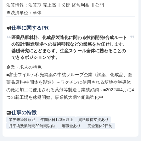
決算情報：決算期 売上高 非公開 経常利益 非公開

※決済単位：単体
仕事に関するPR
医薬品原材料、化成品製造化に関わる技術開発/合成ルート
の設計/製造現場への技術移転などの業務をお任せします。
基礎研究にとどまらず、生産スケール全体に携わることの
できるポジションです。
企業・求人の特色

■富士フイルム和光純薬の中核グループ企業《試薬、化成品、医
薬品原料/中間体を製造》～ワクチンに使用される培地や半導体
の微細加工に使用される薬剤等製造し業績好調～■2022年4月に4
つの新工場を稼働開始。事業拡大期で組織強化中
仕事の特徴
業界未経験歓迎
年間休日120日以上
資格取得支援あり
月平均残業時間20時間以内
退職金あり
完全週休2日制