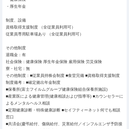
・厚生年金

制度、設備

資格取得支援制度 （全従業員利用可）

従業員専用駐車場あり （全従業員利用可）

その他制度

退職金：有

社会保険：健康保険 厚生年金保険 雇用保険 労災保険

寮・社宅：無

その他制度：■従業員持株会制度 ■食堂完備 ■資格取得支援制度

制度備考：■確定拠出年金制度

■保養所(富士フイルムグループ健康保険組合保養所施設)

■産業医による健康管理(健康相談および指導等) ■カウンセラーに
よるメンタルヘルス相談

■定期健康診断・特殊健康診断 ■セイフティーネット何でも相談
窓口

■共済会(慶弔給付、傷病給付、災害給付／インフルエンザ予防接