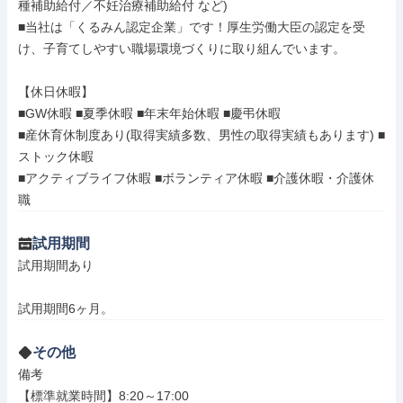
種補助給付／不妊治療補助給付 など)

■当社は「くるみん認定企業」です！厚生労働大臣の認定を受
け、子育てしやすい職場環境づくりに取り組んでいます。

【休日休暇】

■GW休暇 ■夏季休暇 ■年末年始休暇 ■慶弔休暇

■産休育休制度あり(取得実績多数、男性の取得実績もあります) ■
ストック休暇

■アクティブライフ休暇 ■ボランティア休暇 ■介護休暇・介護休
職
試用期間
試用期間あり

試用期間6ヶ月。
その他
備考

【標準就業時間】8:20～17:00
