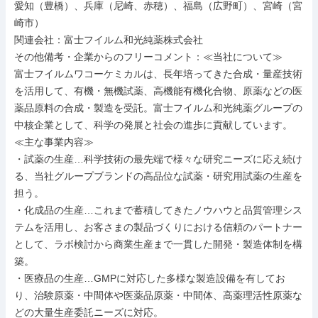
愛知（豊橋）、兵庫（尼崎、赤穂）、福島（広野町）、宮崎（宮
崎市）

関連会社：富士フイルム和光純薬株式会社

その他備考・企業からのフリーコメント：≪当社について≫

富士フイルムワコーケミカルは、長年培ってきた合成・量産技術
を活用して、有機・無機試薬、高機能有機化合物、原薬などの医
薬品原料の合成・製造を受託。富士フイルム和光純薬グループの
中核企業として、科学の発展と社会の進歩に貢献しています。

≪主な事業内容≫

・試薬の生産…科学技術の最先端で様々な研究ニーズに応え続け
る、当社グループブランドの高品位な試薬・研究用試薬の生産を
担う。

・化成品の生産…これまで蓄積してきたノウハウと品質管理シス
テムを活用し、お客さまの製品づくりにおける信頼のパートナー
として、ラボ検討から商業生産まで一貫した開発・製造体制を構
築。

・医療品の生産…GMPに対応した多様な製造設備を有してお
り、治験原薬・中間体や医薬品原薬・中間体、高薬理活性原薬な
どの大量生産委託ニーズに対応。
