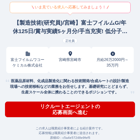
いま見ている求人へ応募してみましょう！
【製造技術(研究員)/宮崎】富士フイルムG/年
休125日/賞与実績5ヶ月分/手当充実! 低分子化
学/低分子素材研究開発
正社員
富士フイルムワコー
宮崎県宮崎市
月給26万2000円～
ケミカル株式会社
35万円
医薬品原材料、化成品製造化に関わる技術開発/合成ルートの設計/製造
現場への技術移転などの業務をお任せします。基礎研究にとどまらず、
生産スケール全体に携わることのできるポジションです。
リクルートエージェントの
応募画面へ進む
この求人は職業紹介事業者による紹介案件です。
応募情報は職業紹介事業者に送信されます。
原稿ID：
c5a4e57248e9fef5