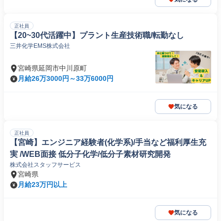
正社員
【20~30代活躍中】プラント生産技術職/転勤なし
三井化学EMS株式会社
宮崎県延岡市中川原町
月給26万3000円～33万6000円
気になる
正社員
【宮崎】エンジニア経験者(化学系)/手当など福利厚生充
実 /WEB面接 低分子化学/低分子素材研究開発
株式会社スタッフサービス
宮崎県
月給23万円以上
気になる