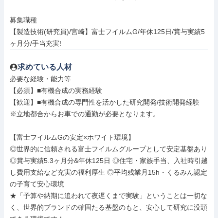
募集職種

【製造技術(研究員)/宮崎】富士フイルムG/年休125日/賞与実績5
ヶ月分/手当充実!
求めている人材
必要な経験・能力等

【必須】■有機合成の実務経験

【歓迎】■有機合成の専門性を活かした研究開発/技術開発経験

※立地都合からお車での通勤が必要となります。

【富士フイルムGの安定×ホワイト環境】

◎世界的に信頼される富士フイルムグループとして安定基盤あり 
◎賞与実績5.3ヶ月分&年休125日 ◎住宅・家族手当、入社時引越
し費用支給など充実の福利厚生 ◎平均残業月15h・くるみん認定
の子育て安心環境

★「予算や納期に追われて夜遅くまで実験」ということは一切な
く、世界的ブランドの確固たる基盤のもと、安心して研究に没頭