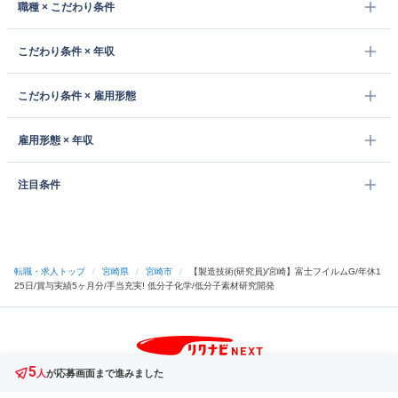
職種 × こだわり条件
こだわり条件 × 年収
こだわり条件 × 雇用形態
雇用形態 × 年収
注目条件
転職・求人トップ
/
宮崎県
/
宮崎市
/
【製造技術(研究員)/宮崎】富士フイルムG/年休1
25日/賞与実績5ヶ月分/手当充実! 低分子化学/低分子素材研究開発
5
サイトトップへ
人
が応募画面まで進みました