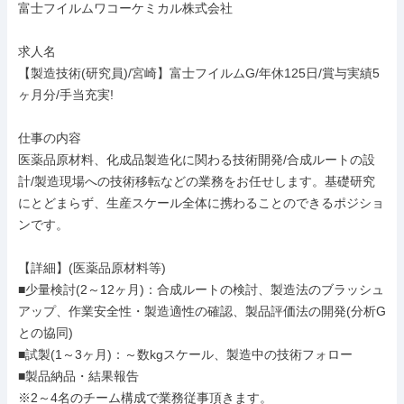
富士フイルムワコーケミカル株式会社

求人名

【製造技術(研究員)/宮崎】富士フイルムG/年休125日/賞与実績5
ヶ月分/手当充実!

仕事の内容

医薬品原材料、化成品製造化に関わる技術開発/合成ルートの設
計/製造現場への技術移転などの業務をお任せします。基礎研究
にとどまらず、生産スケール全体に携わることのできるポジショ
ンです。

【詳細】(医薬品原材料等)

■少量検討(2～12ヶ月)：合成ルートの検討、製造法のブラッシュ
アップ、作業安全性・製造適性の確認、製品評価法の開発(分析G
との協同)

■試製(1～3ヶ月)：～数kgスケール、製造中の技術フォロー

■製品納品・結果報告

※2～4名のチーム構成で業務従事頂きます。
