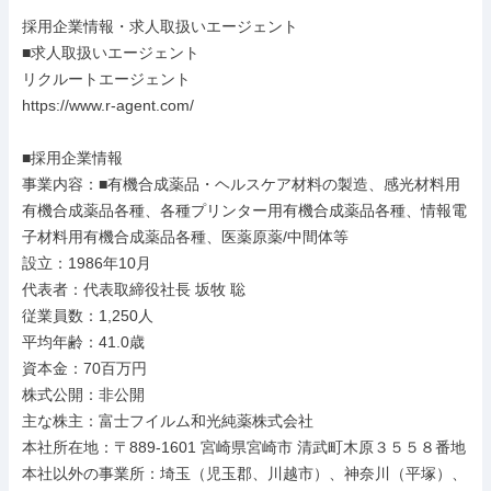
採用企業情報・求人取扱いエージェント

■求人取扱いエージェント

リクルートエージェント

https://www.r-agent.com/

■採用企業情報

事業内容：■有機合成薬品・ヘルスケア材料の製造、感光材料用
有機合成薬品各種、各種プリンター用有機合成薬品各種、情報電
子材料用有機合成薬品各種、医薬原薬/中間体等

設立：1986年10月

代表者：代表取締役社長 坂牧 聡

従業員数：1,250人

平均年齢：41.0歳

資本金：70百万円

株式公開：非公開

主な株主：富士フイルム和光純薬株式会社

本社所在地：〒889-1601 宮崎県宮崎市 清武町木原３５５８番地

本社以外の事業所：埼玉（児玉郡、川越市）、神奈川（平塚）、