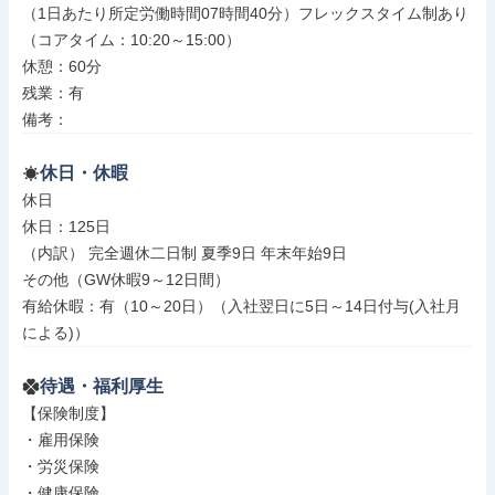
（1日あたり所定労働時間07時間40分）フレックスタイム制あり
（コアタイム：10:20～15:00）

休憩：60分

残業：有

備考：
休日・休暇
休日

休日：125日

（内訳） 完全週休二日制 夏季9日 年末年始9日

その他（GW休暇9～12日間）

有給休暇：有（10～20日）（入社翌日に5日～14日付与(入社月
による)）
待遇・福利厚生
【保険制度】

・雇用保険

・労災保険

・健康保険
