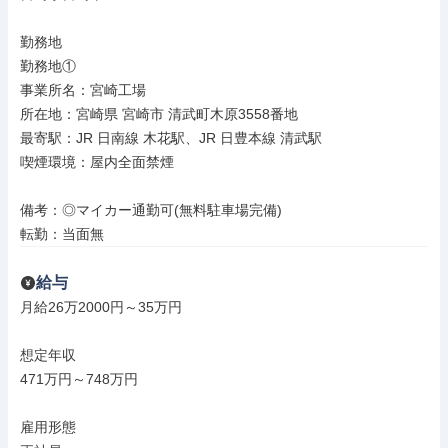
勤務地

勤務地①

事業所名：宮崎工場

所在地：宮崎県 宮崎市 清武町木原3558番地

最寄駅：JR 日南線 木花駅、JR 日豊本線 清武駅

喫煙環境：屋内全面禁煙

備考：◎マイカー通勤可(無料駐車場完備)

転勤：当面無
給与
月給26万2000円～35万円

想定年収

471万円～748万円

雇用形態
