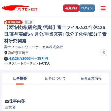
会員登録
ログイン
正社員
【製造技術(研究員)/宮崎】富士フイルムG/年休125
日/賞与実績5ヶ月分/手当充実! 低分子化学/低分子素
材研究開発
富士フイルムワコーケミカル株式会社
宮崎県宮崎市
月給26万2000円～35万円
リクルートエージェントの求人
仕事概要
応募について
紹介企業情報
仕事内容
企業名
