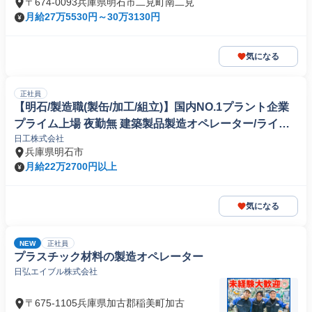
〒674-0093兵庫県明石市二見町南二見
月給27万5530円～30万3130円
気になる
正社員
【明石/製造職(製缶/加工/組立)】国内NO.1プラント企業
プライム上場 夜勤無 建築製品製造オペレーター/ライン
日工株式会社
マネージャー
兵庫県明石市
月給22万2700円以上
気になる
NEW
正社員
プラスチック材料の製造オペレーター
日弘エイブル株式会社
〒675-1105兵庫県加古郡稲美町加古