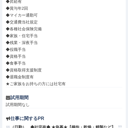
◆昇給有

◆賞与年2回

◆マイカー通勤可

◆交通費当社規定

◆各種社会保険完備

◆家族・住宅手当

◆残業・深夜手当

◆役職手当

◆資格手当

◆食事手当

◆資格取得支援制度

◆退職金制度有

★ご家族をお持ちの方には社宅有
試用期間
試用期間なし
仕事に関するPR
（日勤）　◆社宅有◆ ★急募★【梱包・乾燥・精製など】