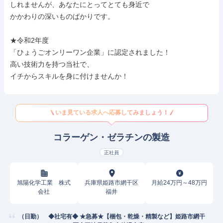
しれませんが、あなたにとってとても身近で

かかわりの深いものばかりです。

★令和2年度

「ひょうごオンリーワン企業」に認定されました！

高い技術力を持つ当社で、

イチからスキルを身に付けませんか！
いま見ている求人へ応募してみましょう！
コラーゲン・ゼラチンの製造
正社員
旭陽化学工業 株式
兵庫県姫路市網干区
月給24万円～48万円
会社
福井
（日勤） ◆社宅有◆ ★急募★【梱包・乾燥・精製など】姫路市網干