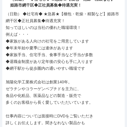
姫路市網干区◆正社員募集◆待遇充実！
（日勤） ◆社宅有◆ ★急募★【梱包・乾燥・精製など】姫路市
網干区◆正社員募集◆待遇充実！

知ってほしいのは当社の優れた職場環境！

例えば・・・

◆家族がある人向けの社宅をご用意しています

◆年末年始や夏季には連休があります

◆家族手当、住宅手当、食事手当など手当が多数

◆退職金制度があり定年後の安心も手に入ります

◆網干駅から徒歩圏内の通いやすい職場です

旭陽化学工業株式会社は創業140年。

ゼラチンやコラーゲンペプチドを主力に、

食品や化粧品、医薬品などの製造・販売で

多くのお客様から長く愛していただいています。

仕事内容については面接時にDVDをご覧いただき

詳しくお伝えします。聞きなれない製品かも
