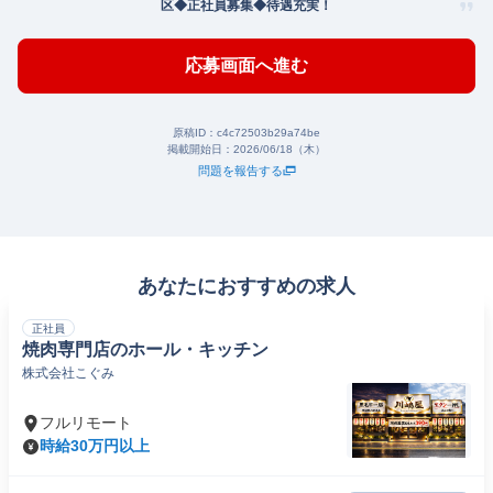
区◆正社員募集◆待遇充実！
応募画面へ進む
原稿ID：
c4c72503b29a74be
掲載開始日：
2026/06/18（木）
問題を報告する
あなたにおすすめの求人
正社員
焼肉専門店のホール・キッチン
株式会社こぐみ
フルリモート
時給30万円以上