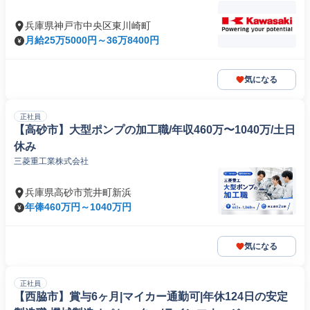
兵庫県神戸市中央区東川崎町
月給25万5000円～36万8400円
気になる
正社員
【高砂市】大型ポンプの加工職/年収460万〜1040万/土日
休み
三菱重工業株式会社
兵庫県高砂市荒井町新浜
年俸460万円～1040万円
気になる
正社員
【西脇市】賞与6ヶ月|マイカー通勤可|年休124日の安定