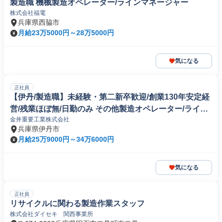
製造職 機械製造オペレーター/ラインマネージャー
株式会社福電
兵庫県西脇市
月給23万5000円～28万5000円
気になる
正社員
【伊丹/製造職】未経験・第二新卒歓迎/創業130年安定経
営/残業ほぼ無/日勤のみ その他製造オペレーター/ライン
金井重要工業株式会社
マネージャー(機械/電気/電子製品専門職)
兵庫県伊丹市
月給25万9000円～34万6000円
気になる
正社員
リサイクルに関わる製造作業スタッフ
株式会社ダイセキ 関西事業所