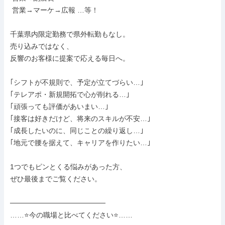
 営業→マーケ→広報 …等！

千葉県内限定勤務で県外転勤もなし。

売り込みではなく、

反響のお客様に提案で応える毎日へ。

｢シフトが不規則で、予定が立てづらい…｣

｢テレアポ・新規開拓で心が削れる…｣

｢頑張っても評価があいまい…｣

｢接客は好きだけど、将来のスキルが不安…｣

｢成長したいのに、同じことの繰り返し…｣

｢地元で腰を据えて、キャリアを作りたい…｣

1つでもピンとくる悩みがあった方、

ぜひ最後までご覧ください。

───────────────────

……⭐今の職場と比べてください⭐……
