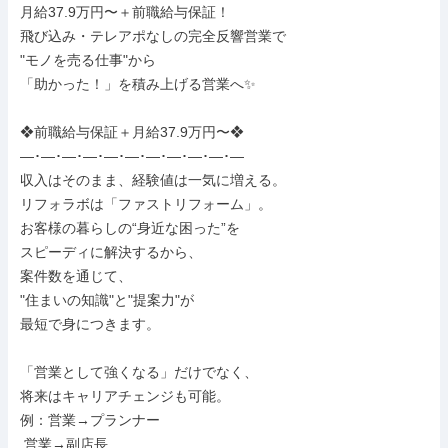
月給37.9万円〜＋前職給与保証！

飛び込み・テレアポなしの完全反響営業で

"モノを売る仕事"から

「助かった！」を積み上げる営業へ✨

❖前職給与保証＋月給37.9万円〜❖

―･―･―･―･―･―･―･―･―･―･―

収入はそのまま、経験値は一気に増える。

リフォラボは「ファストリフォーム」。

お客様の暮らしの“身近な困った”を

スピーディに解決するから、

案件数を通じて、

"住まいの知識"と"提案力"が

最短で身につきます。

「営業として強くなる」だけでなく、

将来はキャリアチェンジも可能。

例：営業→プランナー

 営業→副店長
