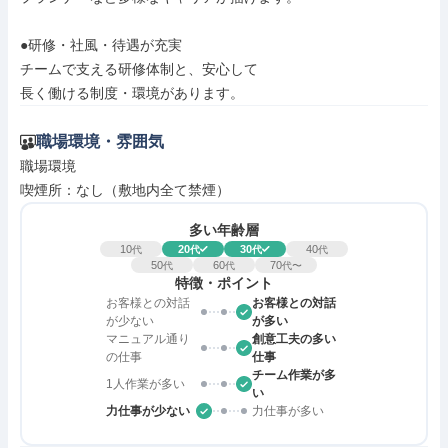
●研修・社風・待遇が充実

チームで支える研修体制と、安心して

長く働ける制度・環境があります。
職場環境・雰囲気
職場環境

喫煙所：なし（敷地内全て禁煙）
多い年齢層
10
20
30
40
代
代
代
代
50
60
70
代
代
代〜
特徴・ポイント
お客様との対話
お客様との対話
が少ない
が多い
マニュアル通り
創意工夫の多い
の仕事
仕事
チーム作業が多
1人作業が多い
い
力仕事が少ない
力仕事が多い