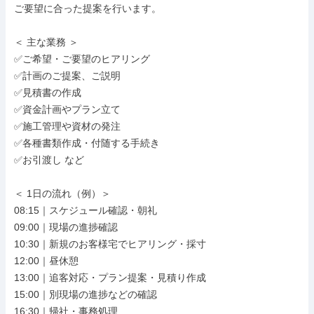
ご要望に合った提案を行います。

＜ 主な業務 ＞

✅ご希望・ご要望のヒアリング

✅計画のご提案、ご説明

✅見積書の作成

✅資金計画やプラン立て

✅施工管理や資材の発注

✅各種書類作成・付随する手続き

✅お引渡し など

＜ 1日の流れ（例）＞

08:15｜スケジュール確認・朝礼

09:00｜現場の進捗確認

10:30｜新規のお客様宅でヒアリング・採寸

12:00｜昼休憩

13:00｜追客対応・プラン提案・見積り作成

15:00｜別現場の進捗などの確認

16:30｜帰社・事務処理
