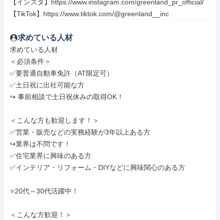
【インスタ】https://www.instagram.com/greenland_pr_official/

【TikTok】https://www.tiktok.com/@greenland__inc
求めている人材
求めている人材

＜必須条件＞

✅要普通自動車免許（AT限定可）

✅土日祝に出社可能な方

↪ 事前相談で土日祝休みの取得OK！

＜こんな方も歓迎します！＞

✅営業・販売などの実務経験が3年以上ある方

↪業界は不問です！

✅住宅業界に興味のある方

✅インテリア・リフォーム・DIYなどに興味関心のある方

⭐20代～30代活躍中！

＜こんな方歓迎！＞
