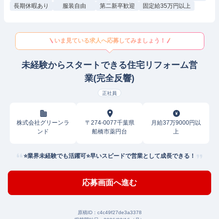
長期休暇あり
服装自由
第二新卒歓迎
固定給35万円以上
いま見ている求人へ応募してみましょう！
未経験からスタートできる住宅リフォーム営
業(完全反響)
正社員
株式会社グリーンラ
〒274-0077千葉県
月給37万9000円以
ンド
船橋市薬円台
上
⭐業界未経験でも活躍可⭐早いスピードで営業として成長できる！
応募画面へ進む
原稿ID：
c4c49f27de3a3378