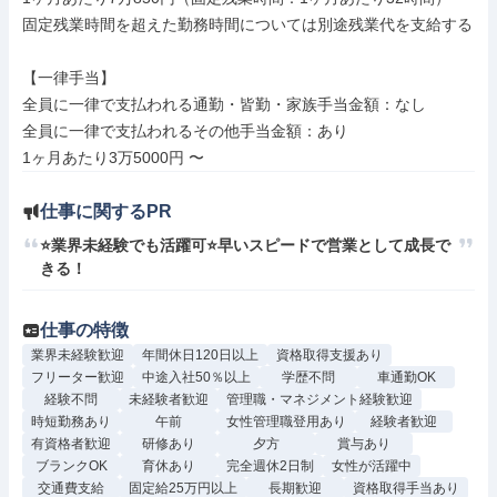
固定残業時間を超えた勤務時間については別途残業代を支給する

【一律手当】

全員に一律で支払われる通勤・皆勤・家族手当金額：なし

全員に一律で支払われるその他手当金額：あり

仕事に関するPR
⭐業界未経験でも活躍可⭐早いスピードで営業として成長で
きる！
仕事の特徴
業界未経験歓迎
年間休日120日以上
資格取得支援あり
フリーター歓迎
中途入社50％以上
学歴不問
車通勤OK
経験不問
未経験者歓迎
管理職・マネジメント経験歓迎
時短勤務あり
午前
女性管理職登用あり
経験者歓迎
有資格者歓迎
研修あり
夕方
賞与あり
ブランクOK
育休あり
完全週休2日制
女性が活躍中
交通費支給
固定給25万円以上
長期歓迎
資格取得手当あり