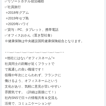
✅リゾートホテル宿泊補助

✅社員旅行

 ⭐2018年グアム

 ⭐2019年セブ島

 ⭐2020年ハワイ

✅貸与：PC、タブレット、携帯電話

✅オフィスおかん（置き型社食）

※健康保険は中央建設国民健康保険組合となります。

･･･―･･―･･―･･―･･―･･―･･―･･―･･･

⭐他社にはない"オフィスネーム"⭐

社員同士の距離が近くフラットで

で風通しの良い職場です！

役職や年次にとらわれず、フランクに

働けるよう、オフィスネームという

文化があり、気軽に意見が言いやすい

雰囲気です。（詳細は面接にて！）

社内SNSで日々の情報共有＆交流も

活発で、コミュニケーションが
