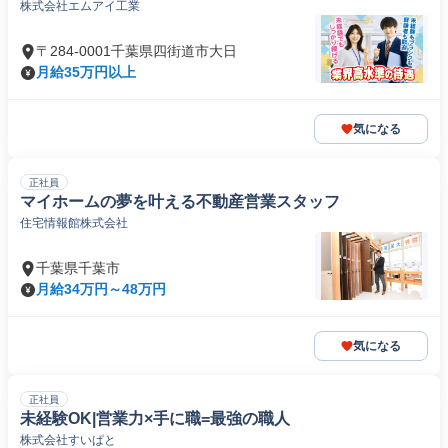
株式会社エムアイ工業
〒284-0001千葉県四街道市大日
月給35万円以上
気になる
正社員
マイホームの夢を叶える不動産営業スタッフ
住宅情報館株式会社
千葉県千葉市
月給34万円～48万円
気になる
正社員
未経験OK|営業⼒×⼿に職=最強の職⼈
株式会社すいぱと