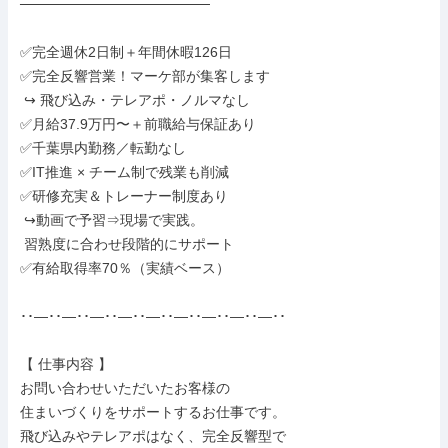
───────────────────

✅完全週休2日制＋年間休暇126日

✅完全反響営業！マーケ部が集客します

 ↪ 飛び込み・テレアポ・ノルマなし

✅月給37.9万円〜＋前職給与保証あり

✅千葉県内勤務／転勤なし

✅IT推進 × チーム制で残業も削減

✅研修充実＆トレーナー制度あり

 ↪動画で予習⇒現場で実践。

 習熟度に合わせ段階的にサポート

✅有給取得率70％（実績ベース）

･･―･･―･･―･･―･･―･･―･･―･･―･･―･･

【 仕事内容 】

お問い合わせいただいたお客様の

住まいづくりをサポートするお仕事です。

飛び込みやテレアポはなく、完全反響型で
