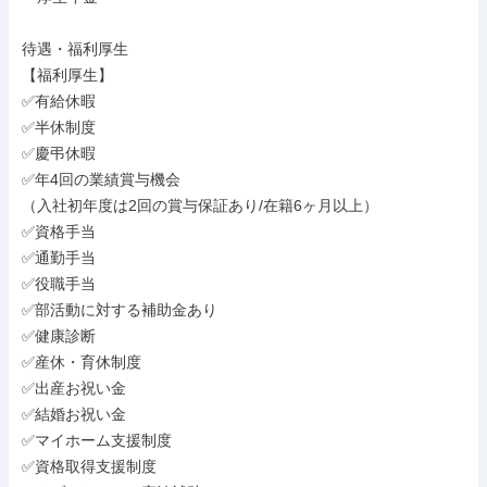
待遇・福利厚生

【福利厚生】

✅有給休暇

✅半休制度

✅慶弔休暇

✅年4回の業績賞与機会

（入社初年度は2回の賞与保証あり/在籍6ヶ月以上）

✅資格手当

✅通勤手当

✅役職手当

✅部活動に対する補助金あり

✅健康診断

✅産休・育休制度

✅出産お祝い金

✅結婚お祝い金

✅マイホーム支援制度

✅資格取得支援制度
