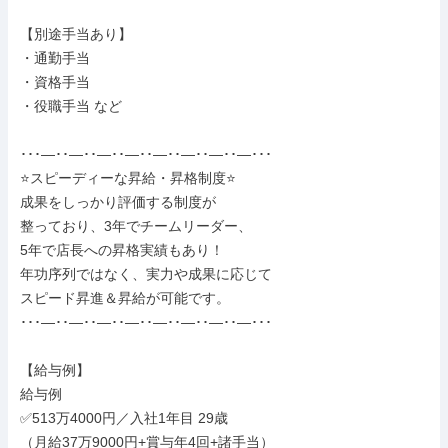
【別途手当あり】

・通勤手当

・資格手当

・役職手当 など

･･･―･･―･･―･･―･･―･･―･･―･･―･･･

⭐スピーディーな昇給・昇格制度⭐

成果をしっかり評価する制度が

整っており、3年でチームリーダー、

5年で店長への昇格実績もあり！

年功序列ではなく、実力や成果に応じて

スピード昇進＆昇給が可能です。

･･･―･･―･･―･･―･･―･･―･･―･･―･･･

【給与例】

給与例

✅513万4000円／入社1年目 29歳

（月給37万9000円+賞与年4回+諸手当）
