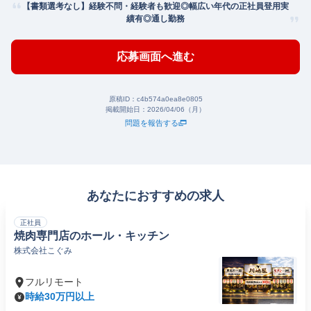
【書類選考なし】経験不問・経験者も歓迎◎幅広い年代の正社員登用実
績有◎通し勤務
応募画面へ進む
原稿ID：
c4b574a0ea8e0805
掲載開始日：
2026/04/06（月）
問題を報告する
あなたにおすすめの求人
正社員
焼肉専門店のホール・キッチン
株式会社こぐみ
フルリモート
時給30万円以上