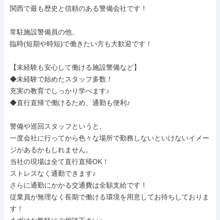
関西で最も歴史と信頼のある警備会社です！

常駐施設警備員の他、

臨時(短期や時短)で働きたい方も大歓迎です！

【未経験も安心して働ける施設警備など】

◆未経験で始めたスタッフ多数！

充実の教育でしっかり学べます♪

◆直行直帰で働けるため、通勤も便利♪

警備や巡回スタッフというと、

一度会社に行ってから色々な場所で勤務しないといけないイメー
ジがあるかもしれません。

当社の現場は全て直行直帰OK！

ストレスなく通勤できます♪

さらに通勤にかかる交通費は全額支給です！

従業員が無理なく長期で働ける環境を用意してお待ちしておりま
す！
