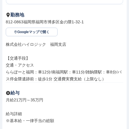
勤務地
812-0863福岡県福岡市博多区金の隈1-32-1
Googleマップで開く
株式会社ハイロジック　福岡支店

【交通手段】

交通・アクセス

ららぽーと福岡：車12分/南福岡駅：車11分/雑餉隈駅：車8分/バ
ス停金隈遺跡前：徒歩1分 交通費実費支給（上限なし）
給与
月給21万円～35万円

給与詳細

※基本給・一律手当の総額
