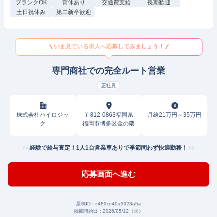
ブランクOK
育休あり
交通費支給
長期歓迎
土日祝休み
第二新卒歓迎
いま見ている求人へ応募してみましょう！
専門商社での完全ルート営業
正社員
株式会社ハイロジッ
〒812-0863福岡県
月給21万円～35万円
ク
福岡市博多区金の隈
経験で給与査定！1人1台営業車ありで季節問わず快適勤務！
応募画面へ進む
原稿ID：
c489ce49a5928a5a
掲載開始日：
2026/05/12（火）