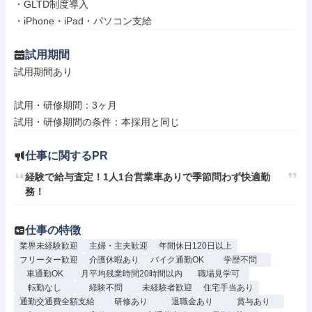
・GLTD制度導入

・iPhone・iPad・パソコン支給
試用期間
試用期間あり

試用・研修期間：3ヶ月

仕事に関するPR
経験で給与査定！1人1台営業車ありで季節問わず快適勤
務！
仕事の特徴
業界未経験歓迎
主婦・主夫歓迎
年間休日120日以上
フリーター歓迎
介護休暇あり
バイク通勤OK
学歴不問
車通勤OK
月平均残業時間20時間以内
職場見学可
転勤なし
経験不問
未経験者歓迎
住宅手当あり
通勤交通費全額支給
研修あり
退職金あり
賞与あり