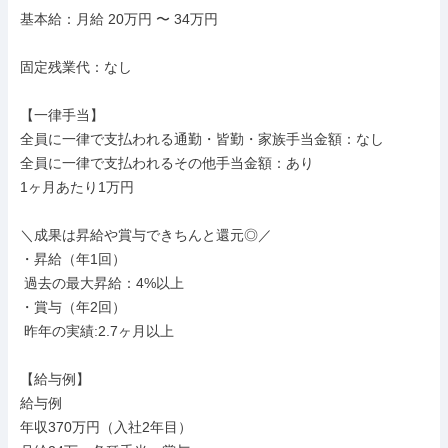
基本給：月給 20万円 〜 34万円

固定残業代：なし

【一律手当】

全員に一律で支払われる通勤・皆勤・家族手当金額：なし

全員に一律で支払われるその他手当金額：あり

1ヶ月あたり1万円

＼成果は昇給や賞与できちんと還元◎／

・昇給（年1回）

 過去の最大昇給：4%以上

・賞与（年2回）

 昨年の実績:2.7ヶ月以上

【給与例】

給与例

年収370万円（入社2年目）
