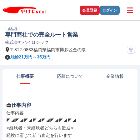
会員登録
ログイン
正社員
専門商社での完全ルート営業
株式会社ハイロジック
〒812-0863福岡県福岡市博多区金の隈
月給21万円～35万円
仕事概要
応募について
企業情報
仕事内容
仕事内容

◤◢◤◢◤◢◤◢◤◢◤◢◤◢◤◢

⭐経験者・未経験者どちらも歓迎⭐

経験に応じて給与査定を行います！
