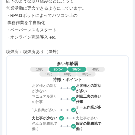
以下のような取り組みなどによって

営業活動に専念できるようにしています。

・RPAロボットによってパソコン上の

 事務作業を半自動化

・ペーパーレスもスタート

・オンライン商談導入 etc.

喫煙所：喫煙所あり（屋外）
多い年齢層
10
20
30
40
代
代
代
代
50
60
70
代
代
代〜
特徴・ポイント
お客様との対話
お客様との対話
が少ない
が多い
マニュアル通り
創意工夫の多い
の仕事
仕事
チーム作業が多
1人作業が多い
い
力仕事が少ない
力仕事が多い
色んな勤務地で
固定の勤務地で
働く
働く