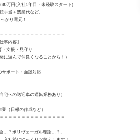
380万円(入社1年目・未経験スタート)

転手当＋残業代など、

＝＝＝＝＝＝＝＝＝＝＝＝＝＝＝

仕事内容】

育・支援・見守り

緒に遊んで仲良くなることから！）

のサポート・面談対応

自宅への送迎車の運転業務あり）

作業（日報の作成など）

＝＝＝＝＝＝＝＝＝＝＝＝＝＝＝

合…？ポリヴェーガル理論…？」

、入社後にゆっくりお教えします！
