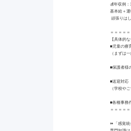
💰年収例：
基本給＋運
 頑張りはしっかり還元！

＝＝＝＝＝
【具体的な
■児童の療
（まずは一
■保護者様
■送迎対応

（学校やご
■各種事務
＝＝＝＝＝
⏩「感覚統
専門知識は