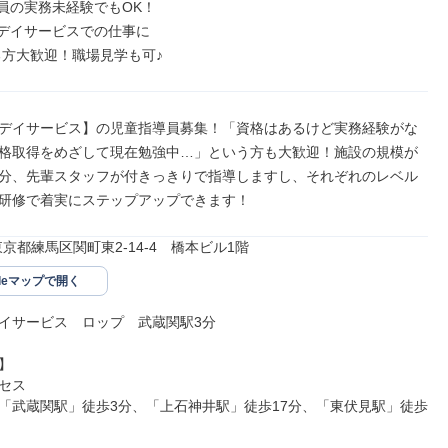
員の実務未経験でもOK！

デイサービスでの仕事に

る方大歓迎！職場見学も可♪
デイサービス】の児童指導員募集！「資格はあるけど実務経験がな
格取得をめざして現在勉強中…」という方も大歓迎！施設の規模が
分、先輩スタッフが付きっきりで指導しますし、それぞれのレベル
研修で着実にステップアップできます！
52東京都練馬区関町東2‐14‐4　橋本ビル1階
gleマップで開く
イサービス　ロップ　武蔵関駅3分



セス

「武蔵関駅」徒歩3分、「上石神井駅」徒歩17分、「東伏見駅」徒歩