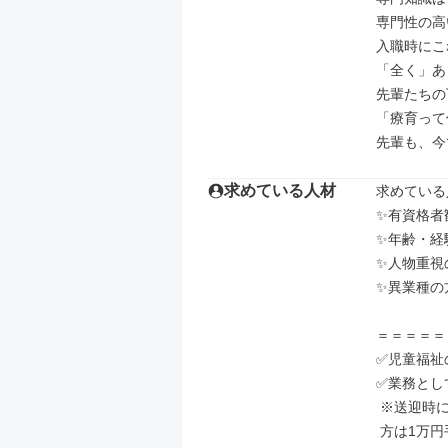
専門性の高
入職時にこ
「全く」あ
先輩たちの
「療育って
先輩も、今
求めている人材
求めている
✨有資格者
✨年齢・経
✨人物重視
✨異業種の
＝＝＝＝＝
✅児童福祉
✅業務とし
 ※送迎時に運転（普通自動車）できる

 方は1万円手当支給！
