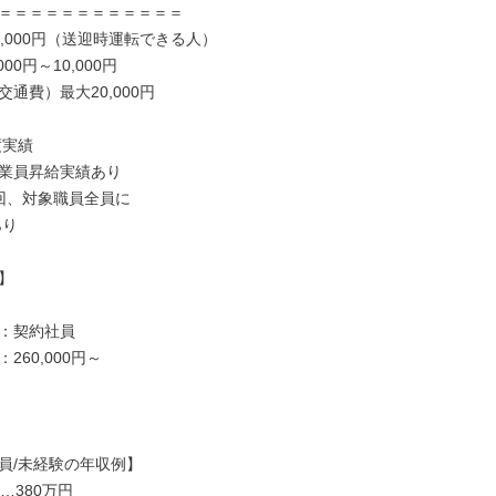
＝＝＝＝＝＝＝＝＝＝＝＝

,000円（送迎時運転できる人）

00円～10,000円

通費）最大20,000円

実績

業員昇給実績あり

回、対象職員全員に



：契約社員

60,000円～

員/未経験の年収例】

…380万円
