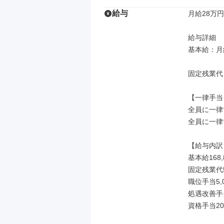
給与
月給28万円
給与詳細

基本給：月給
固定残業代
【一律手当】
全員に一律
全員に一律
【給与内訳】
基本給168,
固定残業代5
職位手当5,0
処遇改善手当3
資格手当20,