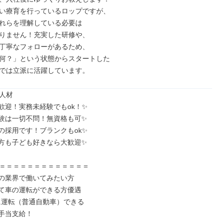
い療育を行っているロップですが、

れらを理解している必要は

りません！充実した研修や、

丁寧なフォローがあるため、

何？」という状態からスタートした

では立派に活躍しています。
人材

歓迎！実務未経験でもok！✨

験は一切不問！無資格も可✨

の採用です！ブランクもok✨

方も子ども好きなら大歓迎✨

＝＝＝＝＝＝＝＝＝＝＝＝＝

の業界で働いてみたい方

て車の運転ができる方優遇
