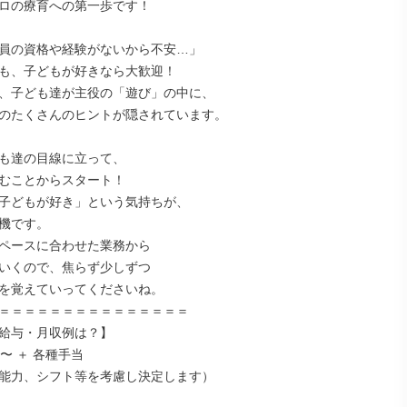
ロの療育への第一歩です！

員の資格や経験がないから不安…」

も、子どもが好きなら大歓迎！

、子ども達が主役の「遊び」の中に、

のたくさんのヒントが隠されています。

も達の目線に立って、

むことからスタート！

子どもが好き」という気持ちが、

機です。

ペースに合わせた業務から

いくので、焦らず少しずつ

を覚えていってくださいね。

＝＝＝＝＝＝＝＝＝＝＝＝＝＝＝

給与・月収例は？】

〜 ＋ 各種手当

能力、シフト等を考慮し決定します）
