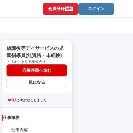
会員登録
ログイン
無料
放課後等デイサービスの児
童指導員(無資格・未経験)
トリオキャリア株式会社
応募画面へ進む
気になる
5
人
が気になるしました
仕事概要
仕事内容