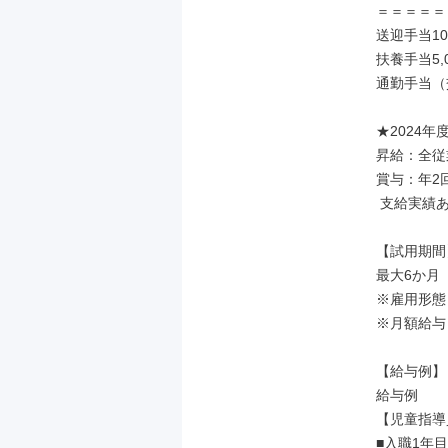
＝＝＝＝＝
送迎手当10
扶養手当5,0
通勤手当（交
★2024年度
昇給：全従
賞与：年2
 支給実績あり

【試用期間】
最大6か月

※雇用形態
※月額給与：2
【給与例】

給与例

【児童指導
■入職1年目