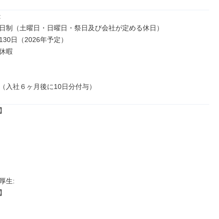


日制（土曜日・日曜日・祭日及び会社が定める休日）

30日（2026年予定）

休暇

（入社６ヶ月後に10日分付与）


生: 


