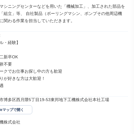
マシニングセンターなどを用いた「機械加工」、加工された部品を
「組立」等、 自社製品（ボーリングマシン、ポンプその他周辺機
に関わる作業を担当していただきます。


ル・経験】

新卒OK

験不要

ークでお仕事お探し中の方も歓迎

りが好きな方は大歓迎！

遇
市博多区西月隈5丁目19-53東邦地下工機株式会社本社工場
gleマップで開く
機株式会社
