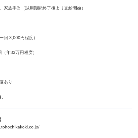
、家族手当（試用期間終了後より支給開始）

回 3,000円程度）

（年33万円程度）

度あり
し
】

.tohochikakoki.co.jp/
