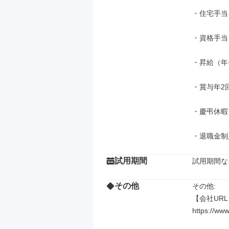
・住宅手当
・資格手当

・昇給（年一
・賞与年2回
・慶弔休暇

・退職金制
試用期間
試用期間な
その他
その他: 

【会社URL
https://www