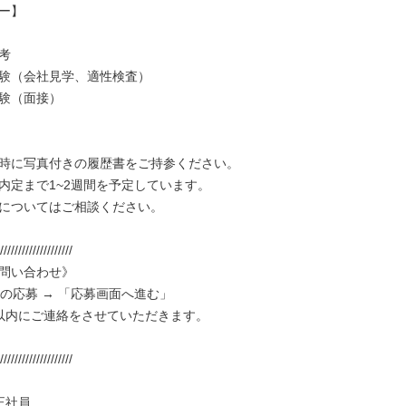
ー】



験（会社見学、適性検査）

験（面接）

時に写真付きの履歴書をご持参ください。

内定まで1~2週間を予定しています。

についてはご相談ください。

////////////////////

問い合わせ》

からの応募 → 「応募画面へ進む」

以内にご連絡をさせていただきます。

////////////////////

正社員
