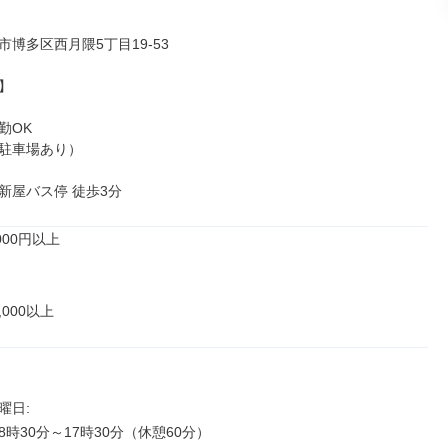
博多区西月隈5丁目19-53



OK

駐車場あり）

新屋バス停 徒歩3分
00円以上

,000以上
日: 

時30分～17時30分（休憩60分）