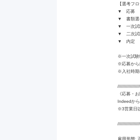
【選考フロ
▼　応募

▼　書類選考
▼　一次試
▼　二次試
▼　内定

※一次試験
※応募から
※入社時期
//////////////////
《応募・お
Indeed
※3営業日
//////////////////
雇用形態: 