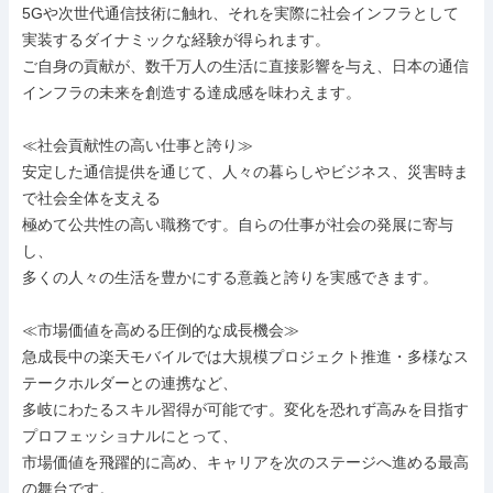
5Gや次世代通信技術に触れ、それを実際に社会インフラとして
実装するダイナミックな経験が得られます。

ご自身の貢献が、数千万人の生活に直接影響を与え、日本の通信
インフラの未来を創造する達成感を味わえます。

≪社会貢献性の高い仕事と誇り≫

安定した通信提供を通じて、人々の暮らしやビジネス、災害時ま
で社会全体を支える

極めて公共性の高い職務です。自らの仕事が社会の発展に寄与
し、

多くの人々の生活を豊かにする意義と誇りを実感できます。

≪市場価値を高める圧倒的な成長機会≫

急成長中の楽天モバイルでは大規模プロジェクト推進・多様なス
テークホルダーとの連携など、

多岐にわたるスキル習得が可能です。変化を恐れず高みを目指す
プロフェッショナルにとって、

市場価値を飛躍的に高め、キャリアを次のステージへ進める最高
の舞台です。
