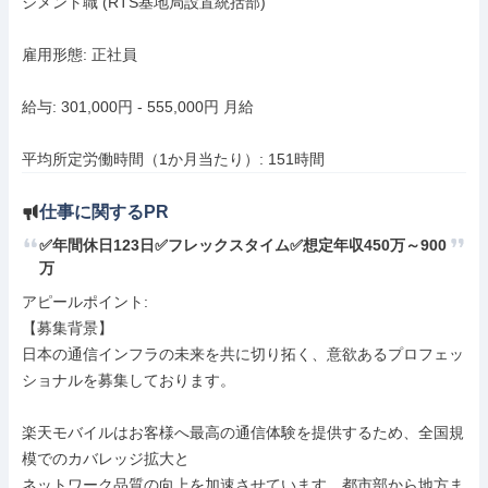
ジメント職 (RTS基地局設置統括部)

雇用形態: 正社員

給与: 301,000円 - 555,000円 月給

平均所定労働時間（1か月当たり）: 151時間
仕事に関するPR
✅年間休日123日✅フレックスタイム✅想定年収450万～900
万
アピールポイント: 

【募集背景】

日本の通信インフラの未来を共に切り拓く、意欲あるプロフェッ
ショナルを募集しております。

楽天モバイルはお客様へ最高の通信体験を提供するため、全国規
模でのカバレッジ拡大と

ネットワーク品質の向上を加速させています。都市部から地方ま