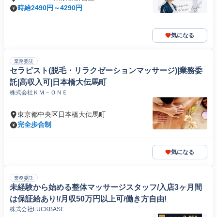
時給2490円～4290円
気になる
業務委託
セラピスト(脱毛・リラクゼーションマッサージ)|業務委
託|高収入可|日本橋大伝馬町
株式会社ＫＭ－ＯＮＥ
東京都中央区日本橋大伝馬町
完全歩合制
気になる
業務委託
未経験から始める整体マッサージスタッフ/入店3ヶ月間
は保証給あり!/月収50万円以上可/働き方自由!
株式会社LUCKBASE