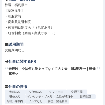
待遇・福利厚生

【福利厚生】

・制服貸与

・従業員割引制度

・家賃補助制度あり（規定あり）

・研修制度（動画＋実践サポート）
試用期間
試用期間なし
仕事に関するPR
未経験｜今は何も決まってなくて大丈夫｜週3勤務〜｜研修
充実✨
仕事の特徴
制服あり
歩合給あり
シフト自由
学歴不問
研修あり
インセンティブあり
女性が活躍中
長期歓迎
駅近5分以内
ノルマなし
髪型・髪色自由