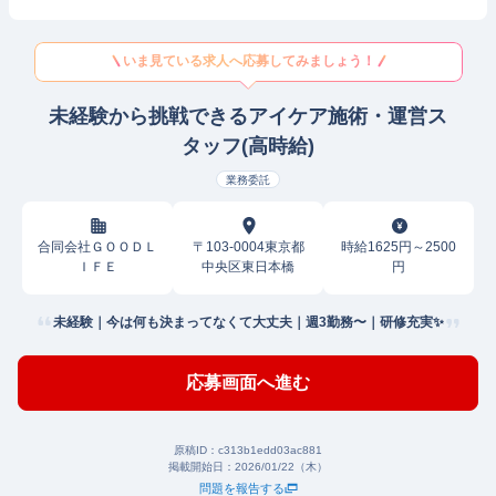
いま見ている求人へ応募してみましょう！
未経験から挑戦できるアイケア施術・運営ス
タッフ(高時給)
業務委託
合同会社ＧＯＯＤＬ
〒103-0004東京都
時給1625円～2500
ＩＦＥ
中央区東日本橋
円
未経験｜今は何も決まってなくて大丈夫｜週3勤務〜｜研修充実✨
応募画面へ進む
原稿ID：
c313b1edd03ac881
掲載開始日：
2026/01/22（木）
問題を報告する