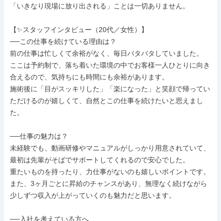
「いきなり現場に放り出される」ことは一切ありません。

【✨スタッフインタビュー（20代／女性）】

──この仕事を続けている理由は？

前の仕事は忙しくて余裕がなく、毎日バタバタしていました。

ここは予約制で、落ち着いた環境の中でお客様一人ひとりに向き
合えるので、気持ちにも時間にも余裕があります。

施術後に「目がスッキリした」「楽になった」と笑顔で帰ってい
ただけるのが嬉しくて、自然とこの仕事を続けたいと思えまし
た。

──仕事の魅力は？

未経験でも、動画研修やマニュアルがしっかり用意されていて、
最初は先輩がそばでサポートしてくれるので安心でした。

重たいものを持ったり、力仕事がないのも嬉しいポイントです。

また、3ヶ月ごとに昇給のチャンスがあり、無理なく続けながら
少しずつ収入が上がっていくのも魅力だと思います。

──入社を考えている方へ
