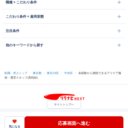
職種 × こだわり条件
こだわり条件 × 雇用形態
注目条件
他のキーワードから探す
転職・求人トップ
/
東京都
/
東京23区
/
中央区
/
未経験から挑戦できるアイケア施
術・運営スタッフ(高時給)
サイトトップへ
中途採用をご検討の企業様
利用規約・プライバシーポリシー
サイトマップ
ヘルプ・お問い合わせ
応募画面へ進む
（C）Indeed Inc.
気になる