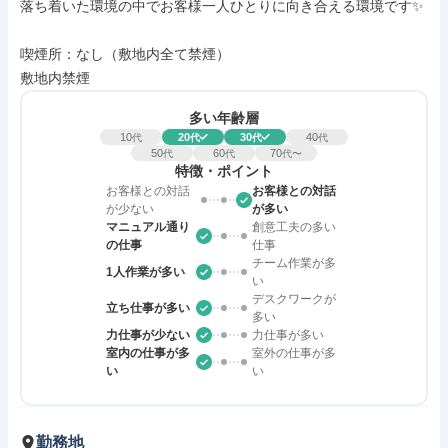
落ち着いた環境の中でお客様一人ひとりに向き合える環境です✨

喫煙所：なし（敷地内全て禁煙）

敷地内禁煙
多い年齢層
10
20
30
40
代
代
代
代
50
60
70
代
代
代〜
特徴・ポイント
お客様との対話
お客様との対話
が少ない
が多い
マニュアル通り
創意工夫の多い
の仕事
仕事
チーム作業が多
1人作業が多い
い
デスクワークが
立ち仕事が多い
多い
力仕事が少ない
力仕事が多い
室内の仕事が多
室外の仕事が多
い
い
勤務地