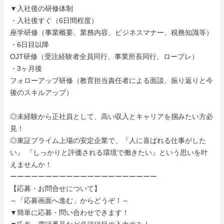
▼入社後の研修体制

・入社後すぐ（6日間程度）

座学研修（事業概要、業務内容、ビジネスマナー、税務知識等）

・6日目以降

OJT研修（受注経験者全員同行、事業所長同行、ロープレ）

・3ヶ月後

フォローアップ研修（教育担当責任者による面談、振り返りと今
後のスキルアップ）

◎未経験から正社員として、高い収入とキャリアを掴みたい方必
見！

◎東証プライム上場の安定企業で、『人に喜ばれる仕事がした
い』 『しっかりと評価される環境で働きたい』という思いを叶
えませんか！

ーーーーーーーーーーーーーーーーーーーーー

【応募・お問合せについて】

～「応募画面へ進む」からどうぞ！～

▼簡単に応募・問い合わせできます！
