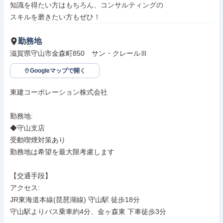
知識を得たい方はもちろん、コンサルティングの

スキルを磨きたい方もぜひ！
勤務地
滋賀県守山市金森町850　サン・クレールⅢ
Googleマップで開く
東建コーポレーション株式会社

勤務地: 

◆守山支店

受動喫煙対策あり

勤務地は希望を最大限考慮します

【交通手段】

アクセス: 

JR東海道本線(琵琶湖線) 守山駅 徒歩18分

守山駅よりバス乗車約4分、金ヶ森東 下車徒歩3分