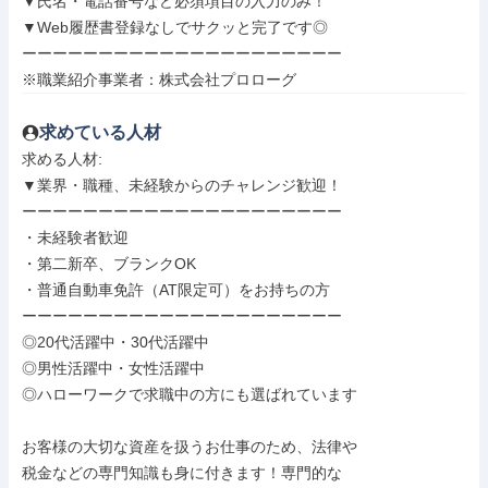
▼氏名・電話番号など必須項目の入力のみ！

▼Web履歴書登録なしでサクッと完了です◎

ーーーーーーーーーーーーーーーーーーーーー

※職業紹介事業者：株式会社プロローグ
求めている人材
求める人材: 

▼業界・職種、未経験からのチャレンジ歓迎！

ーーーーーーーーーーーーーーーーーーーーー

・未経験者歓迎

・第二新卒、ブランクOK

・普通自動車免許（AT限定可）をお持ちの方

ーーーーーーーーーーーーーーーーーーーーー

◎20代活躍中・30代活躍中

◎男性活躍中・女性活躍中

◎ハローワークで求職中の方にも選ばれています

お客様の大切な資産を扱うお仕事のため、法律や

税金などの専門知識も身に付きます！専門的な
