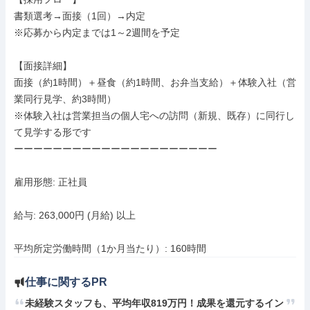
書類選考→面接（1回）→内定

※応募から内定までは1～2週間を予定

【面接詳細】

面接（約1時間）＋昼食（約1時間、お弁当支給）＋体験入社（営
業同行見学、約3時間）

※体験入社は営業担当の個人宅への訪問（新規、既存）に同行し
て見学する形です

ーーーーーーーーーーーーーーーーーーーーー

雇用形態: 正社員

給与: 263,000円 (月給) 以上

平均所定労働時間（1か月当たり）: 160時間
仕事に関するPR
未経験スタッフも、平均年収819万円！成果を還元するイン