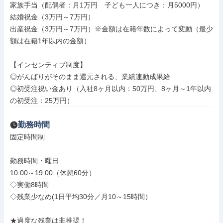
家族手当（配偶者：月1万円　子ども一人につき：月5000円）

結婚祝金（3万円～7万円）

出産祝金（3万円～7万円）※金額は在籍年数によって変動（最少
額は在籍1年以内の金額）

【インセンティブ制度】

◎がんばりがそのまま還元される、業績連動成果給

◎初受注祝い金あり（入社8ヶ月以内：50万円、8ヶ月～1年以内
の初受注：25万円）
勤務時間
固定時間制

勤務時間・曜日: 

10:00～19:00（休憩60分）

◇実働8時間

◇残業少なめ(1日平均30分／月10～15時間）

★過度な残業は非推奨！
