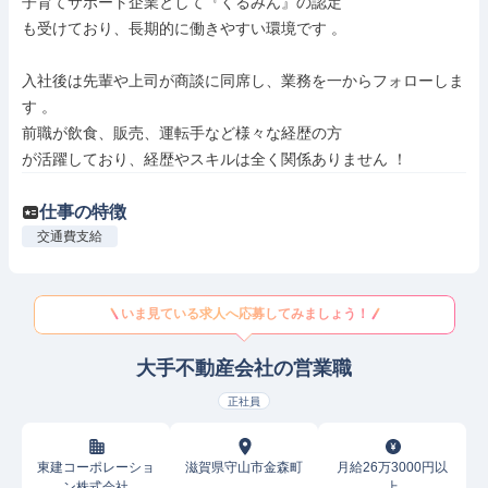
子育てサポート企業として『くるみん』の認定

も受けており、長期的に働きやすい環境です 。

入社後は先輩や上司が商談に同席し、業務を一からフォローしま
す 。

前職が飲食、販売、運転手など様々な経歴の方

が活躍しており、経歴やスキルは全く関係ありません ！
仕事の特徴
交通費支給
いま見ている求人へ応募してみましょう！
大手不動産会社の営業職
正社員
東建コーポレーショ
滋賀県守山市金森町
月給26万3000円以
ン株式会社
上