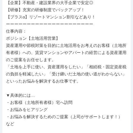
【企業】不動産・建設業界の大手企業で安定◎

【研修】充実の研修制度でバックアップ！

【プラスα】リゾートマンション割引などあり！

ーーーーーーーーーーーーーーーーーーーーー

仕事内容：

ポジション【土地活用営業】

資産運用や節税対策を目的に土地活用をお考えのお客様（土地所
有者様）への、賃貸マンションやアパートの経営による資産運用
のご提案をお任せします。

「土地を上手に使い、資産運用をしたい」「相続税・固定資産税
の負担を軽減したい」「受け継いだ土地の使い道がわからない」
といったお悩みを解決するお仕事です。

▼具体的には…

・お客様（土地所有者様）宅へ訪問

・お悩みをヒアリング

・お悩みを解決するためのご提案（上司がサポートします！）　
など
