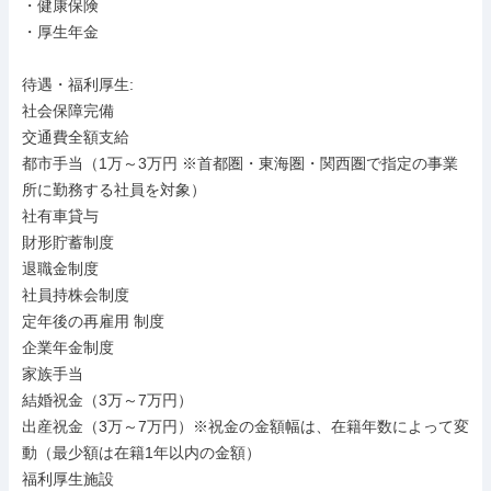
・健康保険

・厚生年金

待遇・福利厚生: 

社会保障完備

交通費全額支給

都市手当（1万～3万円 ※首都圏・東海圏・関西圏で指定の事業
所に勤務する社員を対象）

社有車貸与

財形貯蓄制度

退職金制度

社員持株会制度

定年後の再雇用 制度

企業年金制度

家族手当

結婚祝金（3万～7万円）

出産祝金（3万～7万円）※祝金の金額幅は、在籍年数によって変
動（最少額は在籍1年以内の金額）

福利厚生施設
