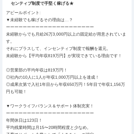
センティブ制度で手堅く稼げる★
アピールポイント: 

▼未経験でも稼げるその理由は…？

ーーーーーーーーーーーーーーーーーーーーー

未経験からでも月給26万3,000円以上の固定給が用意されていま
す。

それにプラスして、インセンティブ制度で報酬を還元。

未経験から【平均年収819万円】が実現できている理由です！

◎営業部の平均年収は819万円！

◎社内の10人に1人が年収1,000万円以上を達成！

◎成果次第で入社1年目から年収650万円！5年目で年収1,156万
円も可能！

▼ワークライフバランス＆サポート体制充実！

ーーーーーーーーーーーーーーーーーーーーー

年間休日は123日！

平均残業時間は月15〜20時間程度と少なめ。
