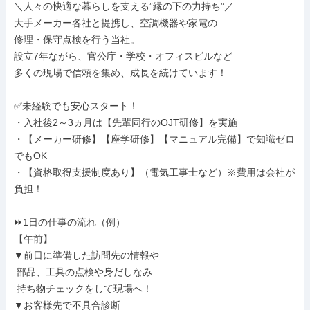
＼人々の快適な暮らしを支える”縁の下の力持ち”／

大手メーカー各社と提携し、空調機器や家電の

修理・保守点検を行う当社。

設立7年ながら、官公庁・学校・オフィスビルなど

多くの現場で信頼を集め、成長を続けています！

✅未経験でも安心スタート！

・入社後2～3ヵ月は【先輩同行のOJT研修】を実施

・【メーカー研修】【座学研修】【マニュアル完備】で知識ゼロ
でもOK

・【資格取得支援制度あり】（電気工事士など）※費用は会社が
負担！

⏩1日の仕事の流れ（例）

【午前】

▼前日に準備した訪問先の情報や

 部品、工具の点検や身だしなみ

 持ち物チェックをして現場へ！

▼お客様先で不具合診断
