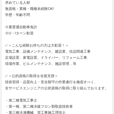
求めている人材

無資格・業種・職種未経験OK!

学歴・年齢不問

※要普通自動車免許

※U・Iターン歓迎

✅＜こんな経験お持ちの方は大歓迎！＞

電気工事、設備メンテナンス、建設業、住設関連工事

足場設置、家電設置、ドライバー、リフォーム工事、

現場作業、ビルメンテナンス、施設管理…等

✅＜公的資格の取得を全面支授＞

技術習得・品質向上・安全順守の作業遂行を徹底すべく、

全サービスエンジニアの公的資格の取得に取り組んでおります。

・第二種電気工事士

・第一種、第二種冷媒フロン類取扱技術者

・第三種冷凍機械、管工事施工理技士
