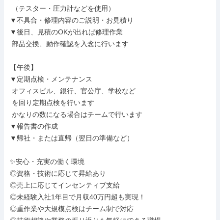
 （テスター・圧力計などを使用）

▼不具合・修理内容のご説明・お見積り

▼後日、見積のOKが出れば修理作業

 部品交換、動作確認を入念に行います

【午後】

▼定期点検・メンテナンス

 オフィスビル、銀行、官公庁、学校など

 を回り定期点検を行います

 かなりの数になる場合はチームで行います

▼報告書の作成

▼帰社・または直帰（翌日の準備など）

✨安心・充実の働く環境

◎資格・技術に応じて昇給あり

◎売上に応じてインセンティブ支給

◎未経験入社1年目で月収40万円超も実現！

◎重作業や大規模点検はチーム制で対応
