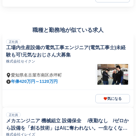
職種と勤務地が似ている求人
正社員
工場内生産設備の電気工事エンジニア(電気工事士)未経
験も可!元気なおじさん大募集
株式会社セイクン
愛知県名古屋市南区赤坪町
年俸420万円～1120万円
気になる
正社員
メカエンジニア 機械組立 設備保全 /夜勤なし /ゼロか
ら設備を「創る技術」はAIに奪われない。一生なくなら
株式会社イレイズ
ない仕事で、絶対に食いっぱぐれない。 /日本語レベル