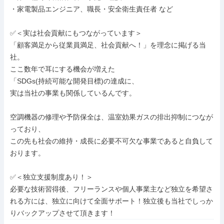
・家電製品エンジニア、職長・安全衛生責任者 など

✅＜実は社会貢献にもつながっています＞

「顧客満足から従業員満足、社会貢献へ！」を理念に掲げる当
社。

ここ数年で耳にする機会が増えた

「SDGs(持続可能な開発目標)の達成に、

実は当社の事業も関係しているんです。

空調機器の修理や予防保全は、温室効果ガスの排出抑制につなが
っており、

この先も社会の維持・成長に必要不可欠な事業であると自負して
おります。

✅＜独立支援制度あり！＞

必要な技術習得後、フリーランスや個人事業主など独立を希望さ
れる方には、独立に向けて全面サポート！独立後も当社でしっか
りバックアップさせて頂きます！