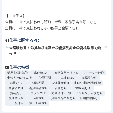
【一律手当】

全員に一律で支払われる通勤・皆勤・家族手当金額：なし

仕事に関するPR
未経験歓迎！◎賞与◎退職金◎傷病見舞金◎資格取得で給
与UP！
仕事の特徴
業界未経験歓迎
歩合給あり
資格取得支援あり
フリーター歓迎
中途入社50％以上
学歴不問
車通勤OK
職場見学可
転勤なし
経験不問
未経験者歓迎
通勤交通費全額支給
経験者歓迎
有資格者歓迎
研修あり
退職金あり
賞与あり
ブランクOK
完全週休2日制
インセンティブあり
交通費支給
長期歓迎
資格取得手当あり
長期休暇あり
土日祝休み
第二新卒歓迎