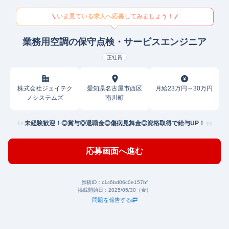
いま見ている求人へ応募してみましょう！
業務用空調の保守点検・サービスエンジニア
正社員
株式会社ジェイテク
愛知県名古屋市西区
月給23万円～30万円
ノシステムズ
南川町
未経験歓迎！◎賞与◎退職金◎傷病見舞金◎資格取得で給与UP！
応募画面へ進む
原稿ID：
c1c6bd06c0e157bf
掲載開始日：
2025/05/30（金）
問題を報告する