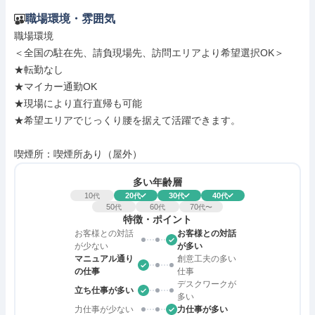
職場環境・雰囲気
職場環境

＜全国の駐在先、請負現場先、訪問エリアより希望選択OK＞

★転勤なし

★マイカー通勤OK

★現場により直行直帰も可能

★希望エリアでじっくり腰を据えて活躍できます。

喫煙所：喫煙所あり（屋外）
多い年齢層
10
20
30
40
代
代
代
代
50
60
70
代
代
代〜
特徴・ポイント
お客様との対話
お客様との対話
が少ない
が多い
マニュアル通り
創意工夫の多い
の仕事
仕事
デスクワークが
立ち仕事が多い
多い
力仕事が少ない
力仕事が多い