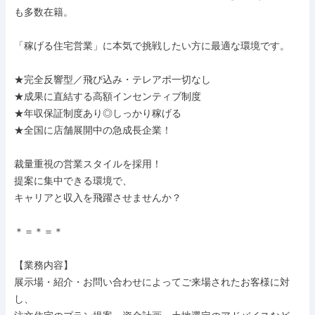
も多数在籍。

「稼げる住宅営業」に本気で挑戦したい方に最適な環境です。

★完全反響型／飛び込み・テレアポ一切なし

★成果に直結する高額インセンティブ制度

★年収保証制度あり◎しっかり稼げる

★全国に店舗展開中の急成長企業！

裁量重視の営業スタイルを採用！

提案に集中できる環境で、

キャリアと収入を飛躍させませんか？

＊＝＊＝＊

【業務内容】

展示場・紹介・お問い合わせによってご来場されたお客様に対
し、
