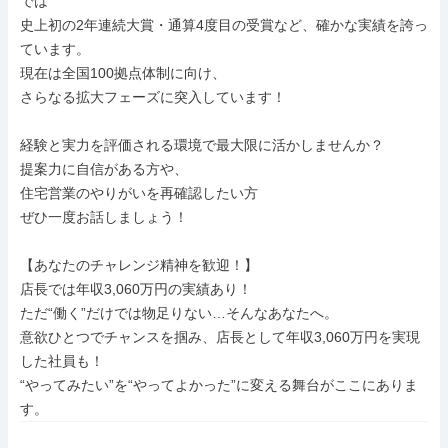
では

史上初の2年連続大賞・通算4度目の受賞など、確かな実績を誇っ
ています。

現在は全国100拠点体制に向け、

さらなる拡大フェーズに突入しています！

経験と実力を評価される環境で最大限に活かしませんか？

提案力に自信がある方や、

住宅営業のやりがいを再確認したい方

ぜひ一度お話しましょう！

【あなたのチャレンジ精神を歓迎！】

店長では年収3,060万円の実績あり！

ただ“働く”だけでは物足りない…そんなあなたへ。

意欲ひとつでチャンスを掴み、店長として年収3,060万円を実現
した社員も！

“やってみたい”を“やってよかった”に変える舞台がここにありま
す。