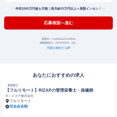
年収2000万円超も可能｜高月給35万円以上＋高額インセン！
応募画面へ進む
原稿ID：
c1a9bfaa214c66ab
掲載開始日：
2026/05/01（金）
問題を報告する
あなたにおすすめの求人
業務委託
【フルリモート】RIZAPの管理栄養士・保健師
ＲＩＺＡＰ株式会社
フルリモート
完全歩合制