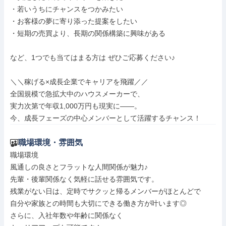
・若いうちにチャンスをつかみたい

・お客様の夢に寄り添った提案をしたい

・短期の売買より、長期の関係構築に興味がある

など、1つでも当てはまる方は ぜひご応募ください♪

＼＼稼げる×成長企業でキャリアを飛躍／／

全国規模で急拡大中のハウスメーカーで、

実力次第で年収1,000万円も現実に――。

今、成長フェーズの中心メンバーとして活躍するチャンス！
職場環境・雰囲気
職場環境

風通しの良さとフラットな人間関係が魅力♪

先輩・後輩関係なく気軽に話せる雰囲気です。

残業がない日は、定時でサクッと帰るメンバーがほとんどで

自分や家族との時間も大切にできる働き方が叶います◎

さらに、入社年数や年齢に関係なく
