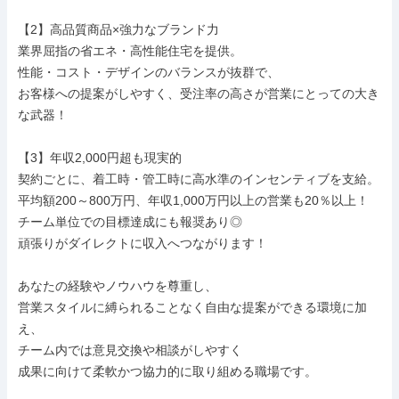
【2】高品質商品×強力なブランド力

業界屈指の省エネ・高性能住宅を提供。

性能・コスト・デザインのバランスが抜群で、

お客様への提案がしやすく、受注率の高さが営業にとっての大き
な武器！

【3】年収2,000円超も現実的

契約ごとに、着工時・管工時に高水準のインセンティブを支給。

平均額200～800万円、年収1,000万円以上の営業も20％以上！

チーム単位での目標達成にも報奨あり◎

頑張りがダイレクトに収入へつながります！

あなたの経験やノウハウを尊重し、

営業スタイルに縛られることなく自由な提案ができる環境に加
え、

チーム内では意見交換や相談がしやすく

成果に向けて柔軟かつ協力的に取り組める職場です。
