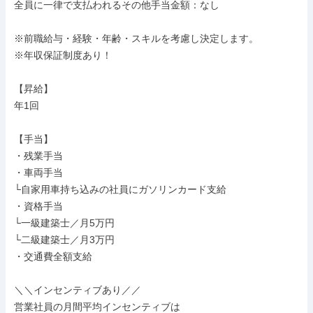
全員に一律で支払われるその他手当金額：なし

※前職給与・経験・年齢・スキルを考慮し決定します。

※年収保証制度あり！

【昇給】

年1回

【手当】

・残業手当

・車両手当

└自家用車持ち込みの社員にガソリンカード支給

・資格手当

└一級建築士／月5万円

└二級建築士／月3万円

・交通費全額支給

＼＼インセンティブあり／／

営業社員の月間平均インセンティブは
