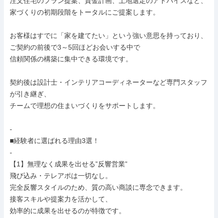
注文住宅のプラン提案、資金計画、土地選定のアドバイスなど、

家づくりの初期段階をトータルにご提案します。

お客様はすでに「家を建てたい」という強い意思を持っており、

ご契約の前後で3～5回ほどお会いする中で

信頼関係の構築に集中できる環境です。

契約後は設計士・インテリアコーディネーターなど専門スタッフ
が引き継ぎ、

チームで理想の住まいづくりをサポートします。

-

■経験者に選ばれる理由3選！

-

【1】無理なく成果を出せる”反響営業”

飛び込み・テレアポは一切なし。

完全反響スタイルのため、質の高い商談に専念できます。

接客スキルや提案力を活かして、

効率的に成果を出せるのが特徴です。
