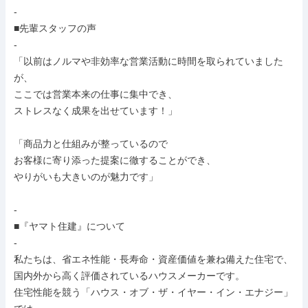
-

■先輩スタッフの声

-

「以前はノルマや非効率な営業活動に時間を取られていました
が、

ここでは営業本来の仕事に集中でき、

ストレスなく成果を出せています！」

「商品力と仕組みが整っているので

お客様に寄り添った提案に徹することができ、

やりがいも大きいのが魅力です」

-

■『ヤマト住建』について

-

私たちは、省エネ性能・長寿命・資産価値を兼ね備えた住宅で、

国内外から高く評価されているハウスメーカーです。

住宅性能を競う「ハウス・オブ・ザ・イヤー・イン・エナジー」