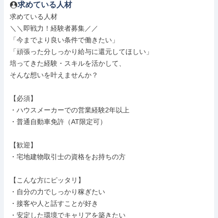
求めている人材
求めている人材

＼＼即戦力！経験者募集／／

「今までより良い条件で働きたい」

「頑張った分しっかり給与に還元してほしい」

培ってきた経験・スキルを活かして、

そんな想いを叶えませんか？

【必須】

・ハウスメーカーでの営業経験2年以上

・普通自動車免許（AT限定可）

【歓迎】

・宅地建物取引士の資格をお持ちの方

【こんな方にピッタリ】

・自分の力でしっかり稼ぎたい

・接客や人と話すことが好き

・安定した環境でキャリアを築きたい
