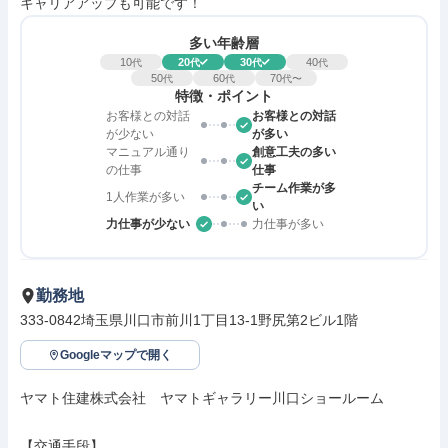
キャリアアップも可能です！
多い年齢層
10
20
30
40
代
代
代
代
50
60
70
代
代
代〜
特徴・ポイント
お客様との対話
お客様との対話
が少ない
が多い
マニュアル通り
創意工夫の多い
の仕事
仕事
チーム作業が多
1人作業が多い
い
力仕事が少ない
力仕事が多い
勤務地
333-0842埼玉県川口市前川1丁目13-1野尻第2ビル1階
Googleマップで開く
ヤマト住建株式会社　ヤマトギャラリー川口ショールーム

【交通手段】
