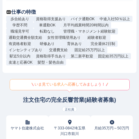
仕事の特徴
歩合給あり
資格取得支援あり
バイク通勤OK
中途入社50％以上
学歴不問
車通勤OK
月平均残業時間20時間以内
職場見学可
転勤なし
管理職・マネジメント経験歓迎
通勤交通費全額支給
女性管理職登用あり
経験者歓迎
有資格者歓迎
研修あり
育休あり
完全週休2日制
インセンティブあり
交通費支給
固定給25万円以上
駅近5分以内
資格取得手当あり
第二新卒歓迎
固定給35万円以上
友達と応募OK
髪型・髪色自由
いま見ている求人へ応募してみましょう！
注文住宅の完全反響営業(経験者募集)
正社員
ヤマト住建株式会社
〒333-0842埼玉県
月給35万円～50万円
川口市前川