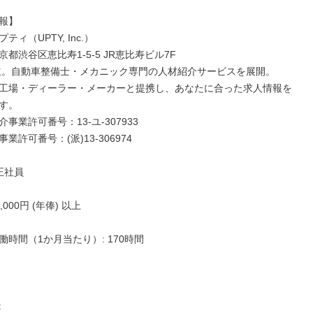
報】

ィ（UPTY, Inc.）  

都渋谷区恵比寿1-5-5 JR恵比寿ビル7F  

設立。自動車整備士・メカニック専門の人材紹介サービスを展開。  

工場・ディーラー・メーカーと提携し、あなたに合った求人情報を
。  

事業許可番号：13-ユ-307933  

業許可番号：(派)13-306974

正社員

0,000円 (年俸) 以上

時間（1か月当たり）: 170時間


