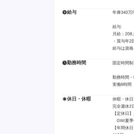
給与
年俸340万
給与: 

月給：208,2
・賞与年2回
給与は資格
勤務時間
固定時間制

勤務時間・曜
実働8時間
休日・休暇
休暇・休日: 
完全週休2日
【定休日】
　GW/夏季
【年間休日】