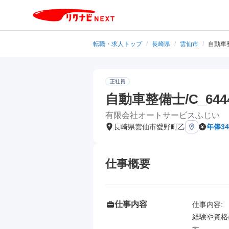
転職・求人トップ
/
長崎県
/
雲仙市
/
自動車整
正社員
自動車整備士/C_644
有限会社オートサービスふじい
長崎県雲仙市愛野町乙
年俸3
仕事概要
仕事内容
仕事内容: 

経験や資格