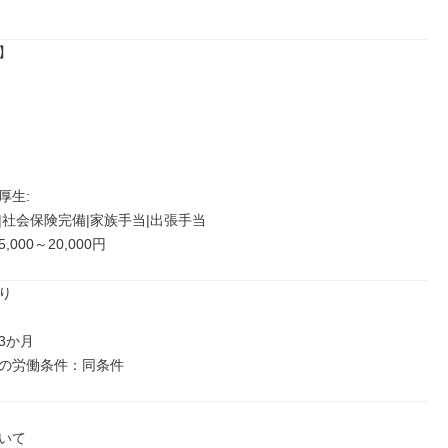


生: 

|社会保険完備|家族手当|出張手当

000～20,000円


か月

の労働条件：同条件
いて
