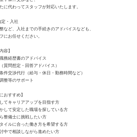
たに代わってスタッフが対応いたします。

内定・入社

整など、入社までの手続きのアドバイスなども、  

フにお任せください。

内容】

職務経歴書のアドバイス

（質問想定・回答アドバイス）  

条件交渉代行（給与・休日・勤務時間など）  

調整等のサポート

におすすめ】

してキャリアアップを目指す方  

かして安定した職場を探している方  

ら整備士に挑戦したい方  

タイルに合った働き方を希望する方  

討中で相談しながら進めたい方
