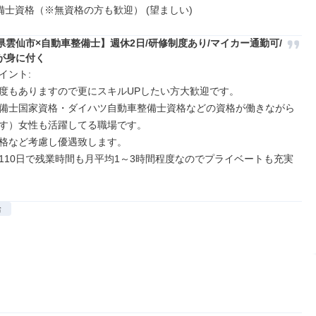
整備士資格（※無資格の方も歓迎） (望ましい)
県雲仙市×自動車整備士】週休2日/研修制度あり/マイカー通勤可/
が身に付く
ント: 

度もありますので更にスキルUPしたい方大歓迎です。

備士国家資格・ダイハツ自動車整備士資格などの資格が働きながら
す）女性も活躍してる職場です。

格など考慮し優遇致します。

110日で残業時間も月平均1～3時間程度なのでプライベートも充実
給