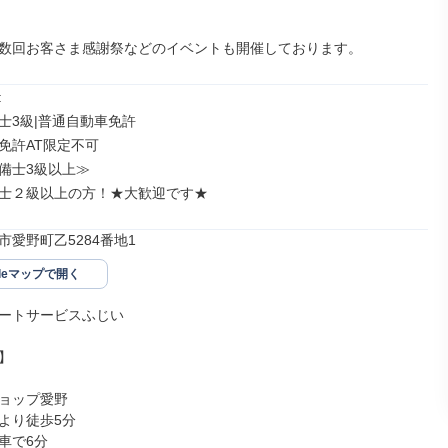
数回お客さま感謝祭などのイベントも開催しております。


士3級|普通自動車免許

免許AT限定不可

備士3級以上≫

士２級以上の方！★大歓迎です★
市愛野町乙5284番地1
gleマップで開く
ートサービスふじい



ョップ愛野

より徒歩5分

車で6分