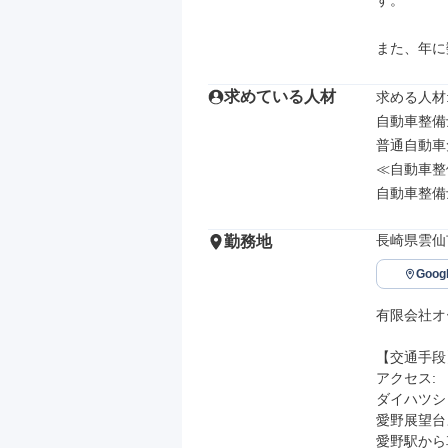
す。

また、年に
求めている人材
求める人材: 
自動車整備
普通自動車
≪自動車整
自動車整備
長崎県雲仙
勤務地
Goo
有限会社オ
【交通手段】
アクセス: 

ダイハツシ
愛野展望台
愛野駅から