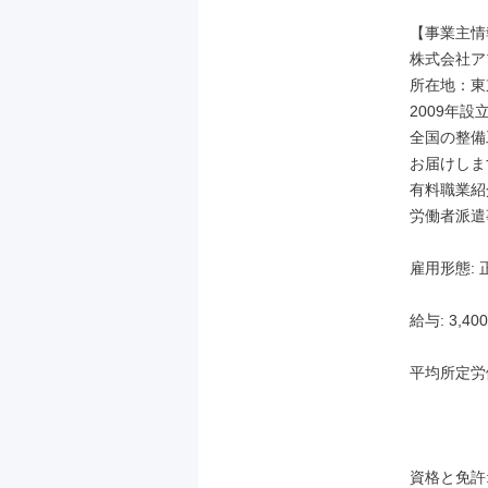
【事業主情
株式会社アプテ
所在地：東京
2009年
全国の整備
お届けします
有料職業紹介
労働者派遣事
雇用形態: 
給与: 3,40
平均所定労働
資格と免許: