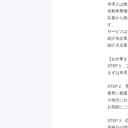
本求人は株
自動車整備
応募から面
す。

サービスは
紹介先企業
紹介元企業
【お仕事ま
STEP 1　
まずは本求
STEP 2
業界に精通
※地方にお
お気軽にご
STEP 3
面接日の調整