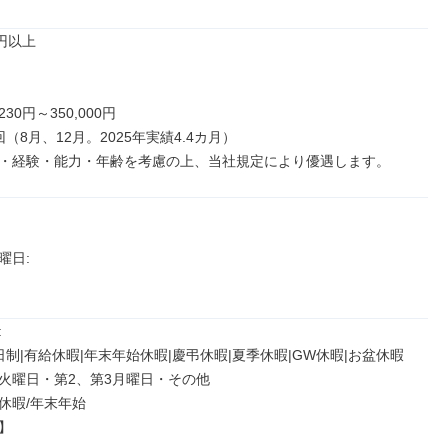
円以上

30円～350,000円

（8月、12月。2025年実績4.4カ月）

・経験・能力・年齢を考慮の上、当社規定により優遇します。
日: 



制|有給休暇|年末年始休暇|慶弔休暇|夏季休暇|GW休暇|お盆休暇

火曜日・第2、第3月曜日・その他

休暇/年末年始


