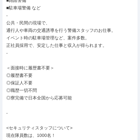
■雑踏警備

■駐車場警備 など

-

公共・民間の現場で、

通行人や車両の交通誘導を行う警備スタッフのお仕事。

イベント時の駐車場管理など、案件多数。

正社員採用で、安定した仕事と収入が得られます。

-

＜面接時に履歴書不要＞

◎履歴書不要

◎保証人不要

◎職歴一切不問

◎寮完備で日本全国から応募可能

-

<セキュリティスタッフについて>

現在隊員数は、1000名！
