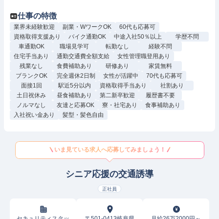
仕事の特徴
業界未経験歓迎
副業・WワークOK
60代も応募可
資格取得支援あり
バイク通勤OK
中途入社50％以上
学歴不問
車通勤OK
職場見学可
転勤なし
経験不問
住宅手当あり
通勤交通費全額支給
女性管理職登用あり
残業なし
食費補助あり
研修あり
家賃無料
ブランクOK
完全週休2日制
女性が活躍中
70代も応募可
面接1回
駅近5分以内
資格取得手当あり
社割あり
土日祝休み
昼食補助あり
第二新卒歓迎
履歴書不要
ノルマなし
友達と応募OK
寮・社宅あり
食事補助あり
入社祝い金あり
髪型・髪色自由
いま見ている求人へ応募してみましょう！
シニア応援の交通誘導
正社員
セキュリティスタッ
〒501-0413岐阜県
月給26万2000円～