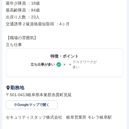
最年少隊員 ：18歳

最高齢隊員 ：84歳

出戻り人数 ：23人

交通誘導２級資格最短取得 ：4ヶ月

【職場の雰囲気】

立ち仕事
特徴・ポイント
デスクワークが
立ち仕事が多い
多い
勤務地
〒501-0413岐阜県本巣郡糸貫町見延
Googleマップで開く
セキュリティスタッフ株式会社　岐阜営業所 モレラ岐阜駅
