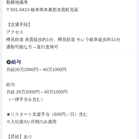
勤務地備考

〒501-0413 岐阜県本巣郡糸貫町見延

【交通手段】

アクセス

樽見鉄道 糸貫徒歩約1分、樽見鉄道 モレラ岐阜徒歩約11分

通勤可能な方→直行直帰可
給与
月給26万2000円～40万1000円

給与

月給 26万2000円～40万1000円

（一律手当を含む）

★リスタート支援手当（600円／日）含む

※入社後3か月間のみ適用

【昇給】あり
