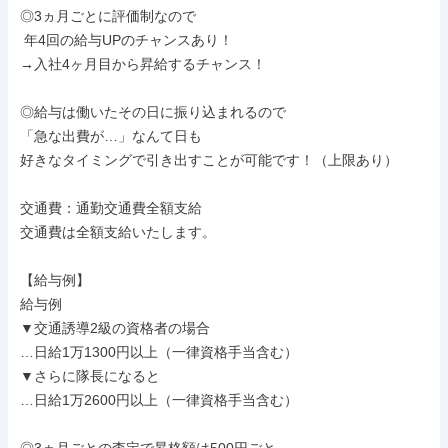
◎3ヵ月ごとに評価制なので

 年4回の給与UPのチャンスあり！

→入社4ヶ月目から昇給するチャンス！

◎給与は働いたその日に振り込まれるので

「急な出費が…」なんて日も

好きなタイミングで引き出すことが可能です！（上限あり）

交通費：通勤交通費全額支給

交通費は全額支給いたします。

【給与例】

給与例

▼交通誘導2級の資格者の場合

…日給1万1300円以上（一律資格手当含む）

▼さらに隊長になると

…日給1万2600円以上（一律資格手当含む）
