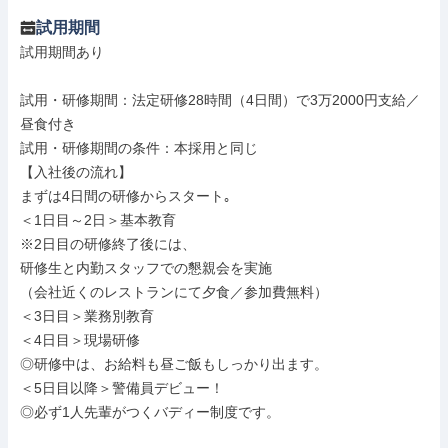
試用期間
試用期間あり

試用・研修期間：法定研修28時間（4日間）で3万2000円支給／
昼食付き

試用・研修期間の条件：本採用と同じ

【入社後の流れ】

まずは4日間の研修からスタート｡

＜1日目～2日＞基本教育

※2日目の研修終了後には、

研修生と内勤スタッフでの懇親会を実施

（会社近くのレストランにて夕食／参加費無料）

＜3日目＞業務別教育

＜4日目＞現場研修

◎研修中は、お給料も昼ご飯もしっかり出ます。

＜5日目以降＞警備員デビュー！

◎必ず1人先輩がつくバディー制度です。
