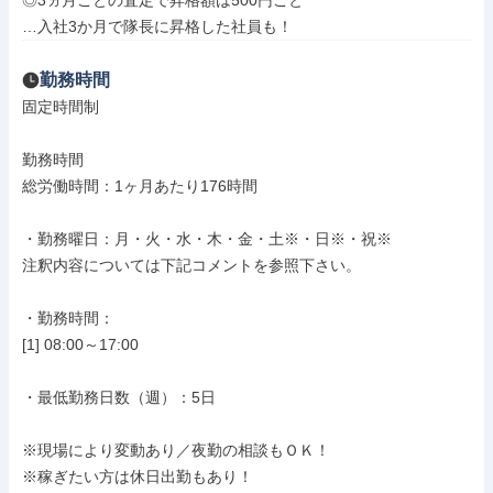
◎3ヵ月ごとの査定で昇格額は500円ごと

…入社3か月で隊長に昇格した社員も！
勤務時間
固定時間制

勤務時間

総労働時間：1ヶ月あたり176時間

・勤務曜日：月・火・水・木・金・土※・日※・祝※

注釈内容については下記コメントを参照下さい。

・勤務時間：

[1] 08:00～17:00

・最低勤務日数（週）：5日

※現場により変動あり／夜勤の相談もＯＫ！

※稼ぎたい方は休日出勤もあり！
