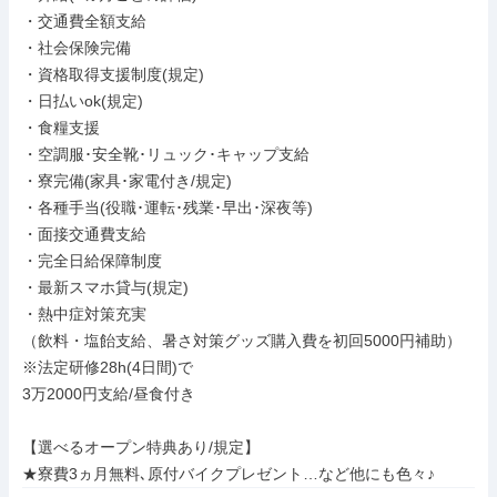
・交通費全額支給

・社会保険完備

・資格取得支援制度(規定)

・日払いok(規定)

・食糧支援

・空調服･安全靴･リュック･キャップ支給

・寮完備(家具･家電付き/規定)

・各種手当(役職･運転･残業･早出･深夜等)

・面接交通費支給

・完全日給保障制度

・最新スマホ貸与(規定)

・熱中症対策充実

（飲料・塩飴支給、暑さ対策グッズ購入費を初回5000円補助）

※法定研修28h(4日間)で

3万2000円支給/昼食付き

【選べるオープン特典あり/規定】

★寮費3ヵ月無料､原付バイクプレゼント…など他にも色々♪