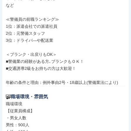
など

≪警備員の前職ランキング≫

1位：派遣会社での派遣社員

2位：元警備スタッフ

3位：ドライバ―や配送業

＜ブランク・出戻りもOK＞

■警備業の経験がある方､ブランクもＯＫ！

■交通誘導2級をお持ちの方は大歓迎！

年齢の条件と理由：例外事由2号・18歳以上(警備業法により)
職場環境・雰囲気
職場環境

【従業員構成】

・男女人数

男性：900人
