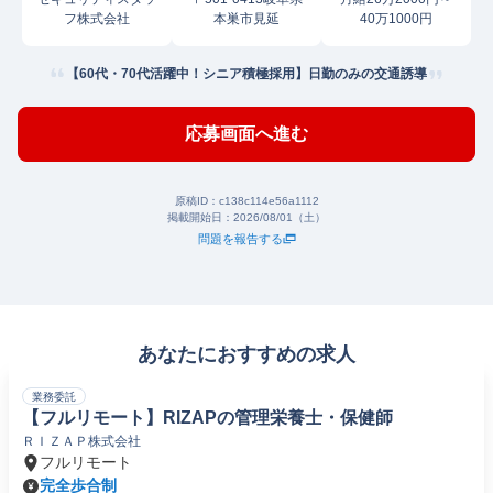
フ株式会社
本巣市見延
40万1000円
【60代・70代活躍中！シニア積極採用】日勤のみの交通誘導
応募画面へ進む
原稿ID：
c138c114e56a1112
掲載開始日：
2026/08/01（土）
問題を報告する
あなたにおすすめの求人
業務委託
【フルリモート】RIZAPの管理栄養士・保健師
ＲＩＺＡＰ株式会社
フルリモート
完全歩合制