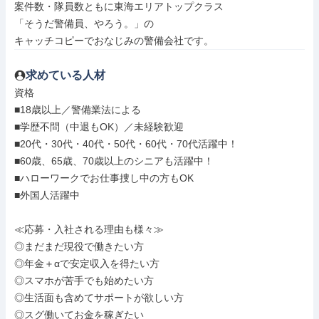
案件数・隊員数ともに東海エリアトップクラス

「そうだ警備員、やろう。」の

キャッチコピーでおなじみの警備会社です。
求めている人材
資格

■18歳以上／警備業法による

■学歴不問（中退もOK）／未経験歓迎

■20代・30代・40代・50代・60代・70代活躍中！

■60歳、65歳、70歳以上のシニアも活躍中！

■ハローワークでお仕事捜し中の方もOK

■外国人活躍中

≪応募・入社される理由も様々≫

◎まだまだ現役で働きたい方

◎年金＋αで安定収入を得たい方

◎スマホが苦手でも始めたい方

◎生活面も含めてサポートが欲しい方

◎スグ働いてお金を稼ぎたい
