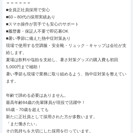
＝＝＝＝＝＝

■全員正社員採用で安心

■60～80代の採用実績あり

■スマホ操作が苦手でも安心のサポート

■履歴書・保証人不要で即応募OK

■暑い季節に備えた熱中症対策あり

現場で使用する空調服・安全靴・リュック・キャップは会社が支
給します。

夏場は飲料や塩飴を支給し、暑さ対策グッズの購入費も初回
5,000円まで補助！

暑い季節も現場で業務に取り組めるよう、熱中症対策を整えてい
ます。

年齢で諦める必要はありません。

最高年齢84歳の先輩隊員が現役で活躍中！

65歳・70歳を超えても

新たに正社員として採用された方が多数います。

「まだ働きたい」

その気持ちを大切にした採用を行っています。
