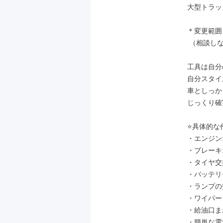
大型トラッ
＊変更範囲
 （相談しながら決定します）

工具は自分
自分スタイ
車としっか
じっくり確
⭐具体的な作
・エンジン
・ブレーキ
・タイヤ交
・バッテリ
・ランプの
・ワイパー
・給油口ま
・簡単な電