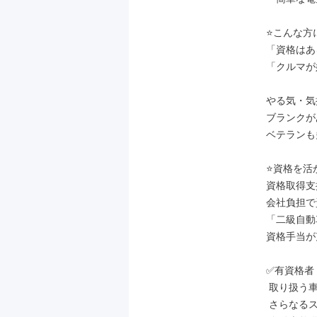
⭐こんな方に
「資格はあ
「クルマが
やる気・気
ブランクが
ベテランも
⭐資格を活か
資格取得支
会社負担で
「二級自動
資格手当が
✅有資格者
 取り扱う車種が幅広いため、経験者でも、

 さらなるスキルアップが可能な環境です◎
