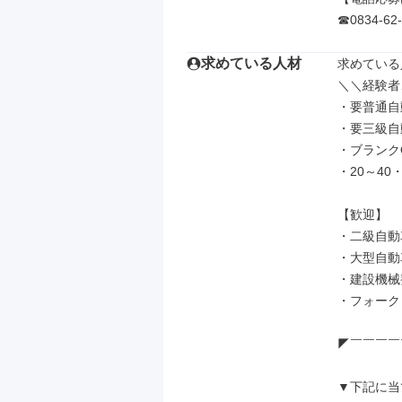
☎0834-62
求めている人材
求めている
＼＼経験者
・要普通自
・要三級自
・ブランクO
・20～40
【歓迎】

・二級自動
・大型自動
・建設機械
・フォーク
◤￣￣￣￣
▼下記に当