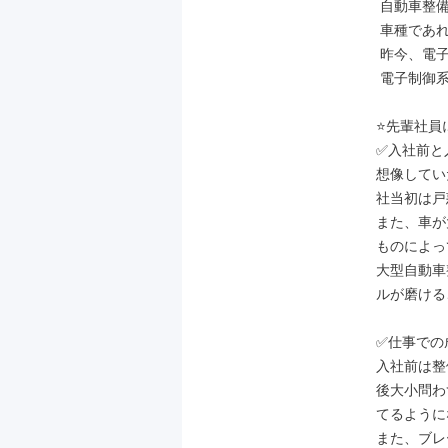
 自動車整備士経験者は、整備経験がある

 車種であれば専門性を発揮することが可能！

 昨今、電子制御の車が多いため故障診断や

 電子制御系の業務経験も活かせます！

⭐先輩社員
✅入社前と
想像してい
社当初は戸
また、車が
ものによっ
大型自動車
ルが磨ける
✅仕事での
入社前は整
後大小問わ
てるように
また、ブレ