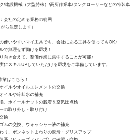
ク/建設機械（大型特殊）/高所作業車/タンクローリーなどの特装車

：会社の定める業務の範囲

の使いやすいマイ工具でも、会社にある工具を使ってもOK♪

ルで無理せず働ける環境！

り向き合えて、整備作業に集中することが可能♪

実にスキルUPしていただける環境をご準備しています。

業はこちら！ -

オイルやオイルエレメントの交換

オイルや冷却水の補充

換、ホイールナットの脱着＆空気圧点検

ーの取り外し・取り付け

交換

ゴムの交換、ウォッシャー液の補充

わり、ボンネットまわりの潤滑・グリスアップ

気系（ヒューズ／バルブ）の確認・交換
