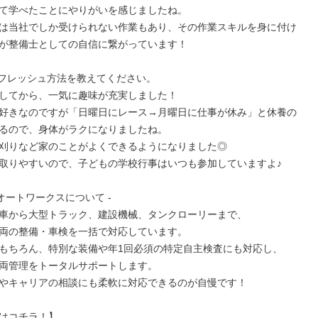
て学べたことにやりがいを感じましたね。

は当社でしか受けられない作業もあり、その作業スキルを身に付け
が整備士としての自信に繋がっています！

フレッシュ方法を教えてください。

してから、一気に趣味が充実しました！

好きなのですが「日曜日にレース→月曜日に仕事が休み」と休養の
るので、身体がラクになりましたね。

刈りなど家のことがよくできるようになりました◎

取りやすいので、子どもの学校行事はいつも参加していますよ♪

オートワークスについて -

車から大型トラック、建設機械、タンクローリーまで、

両の整備・車検を一括で対応しています。

もちろん、特別な装備や年1回必須の特定自主検査にも対応し、

両管理をトータルサポートします。

やキャリアの相談にも柔軟に対応できるのが自慢です！

はコチラ！】
