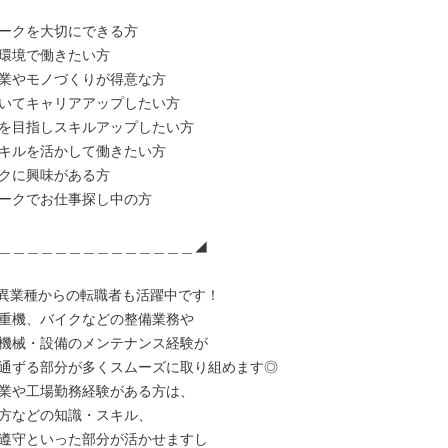
ークを大切にできる方

環境で働きたい方

業やモノづくりが得意な方

いてキャリアアップしたい方

を目指しスキルアップしたい方

キルを活かして働きたい方

クに興味がある方

ークでお仕事探し中の方

＿＿＿＿＿＿＿＿＿＿＿＿＿＿◢

異業種からの転職者も活躍中です！

重機、バイクなどの整備業務や

機械・設備のメンテナンス経験が

通ずる部分が多くスムーズに取り組めます◎

業や工場勤務経験がある方は、

方などの知識・スキル、

遵守といった部分が活かせますし
