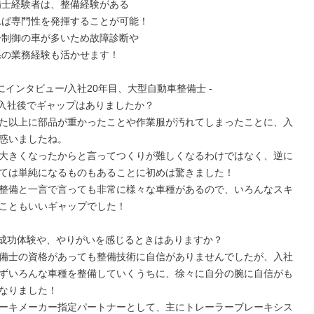
にインタビュー/入社20年目、大型自動車整備士 -

入社後でギャップはありましたか？

た以上に部品が重かったことや作業服が汚れてしまったことに、入
惑いましたね。

大きくなったからと言ってつくりが難しくなるわけではなく、逆に
ては単純になるものもあることに初めは驚きました！

整備と一言で言っても非常に様々な車種があるので、いろんなスキ
こともいいギャップでした！

成功体験や、やりがいを感じるときはありますか？

備士の資格があっても整備技術に自信がありませんでしたが、入社
ずいろんな車種を整備していくうちに、徐々に自分の腕に自信がも
なりました！

ーキメーカー指定パートナーとして、主にトレーラーブレーキシス