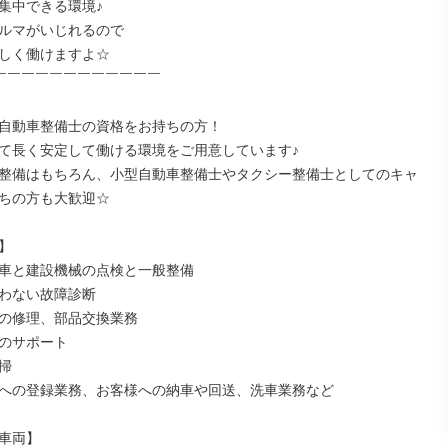
集中できる環境♪

ルマがいじれるので

しく働けますよ☆

￣￣￣￣￣￣￣￣￣￣￣￣

自動車整備士の資格をお持ちの方！

て長く安定して働ける環境をご用意しています♪

整備はもちろん、小型自動車整備士やタクシー整備士としてのキャ
ちの方も大歓迎☆



車と建設機械の点検と一般整備

わない故障診断

の修理、部品交換業務

のサポート



への登録業務、お客様への納車や回送、洗車業務など

車両】
