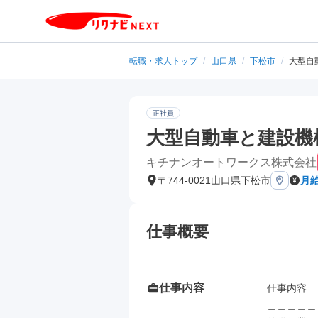
転職・求人トップ
/
山口県
/
下松市
/
大型自
正社員
大型自動車と建設機
キチナンオートワークス株式会社
〒744-0021山口県下松市
月給
仕事概要
仕事内容
仕事内容

＿＿＿＿＿