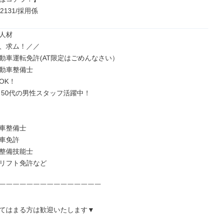
-2131/採用係
人材

、求ム！／／

動車運転免許(AT限定はごめんなさい）

動車整備士

K！

・50代の男性スタッフ活躍中！

車整備士

車免許

整備技能士

リフト免許など

￣￣￣￣￣￣￣￣￣￣￣￣￣￣￣

てはまる方は歓迎いたします▼
