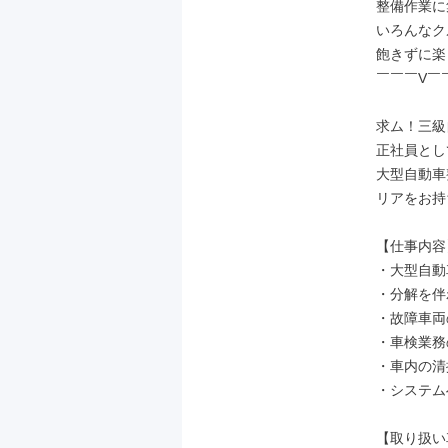
整備作業に
いろんなク
飽きずに楽
￣￣￣V￣
求ム！三級
正社員とし
大型自動車
リアをお持
【仕事内容】
・大型自動
・分解を伴
・故障車両
・車検業務
・車内の清掃
・システム
【取り扱い