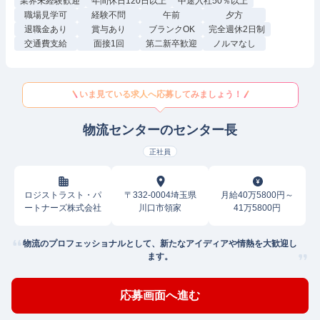
業界未経験歓迎
年間休日120日以上
中途入社50％以上
職場見学可
経験不問
午前
夕方
退職金あり
賞与あり
ブランクOK
完全週休2日制
交通費支給
面接1回
第二新卒歓迎
ノルマなし
いま見ている求人へ応募してみましょう！
物流センターのセンター長
正社員
ロジストラスト・パ
〒332-0004埼玉県
月給40万5800円～
ートナーズ株式会社
川口市領家
41万5800円
物流のプロフェッショナルとして、新たなアイディアや情熱を大歓迎し
ます。
応募画面へ進む