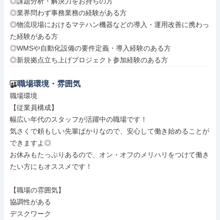
◎課題分析・解決力をお持ちの方

◎業界問わず事務業務の経験がある方

◎物流現場におけるマテハン機器などの導入・運用改善に携わっ
た経験がある方

◎WMSや自動化設備の要件定義・導入経験のある方

◎新規拠点立ち上げプロジェクト参加経験のある方
職場環境・雰囲気
職場環境

【従業員構成】

幅広い年代のスタッフが活躍中の職場です！

気さくで頼もしい先輩ばかりなので、安心して働き始めることが
できますよ◎

お休みもたっぷりあるので、オン・オフのメリハリをつけて働き
たい方にもオススメです！

【職場の雰囲気】

協調性がある

デスクワーク
