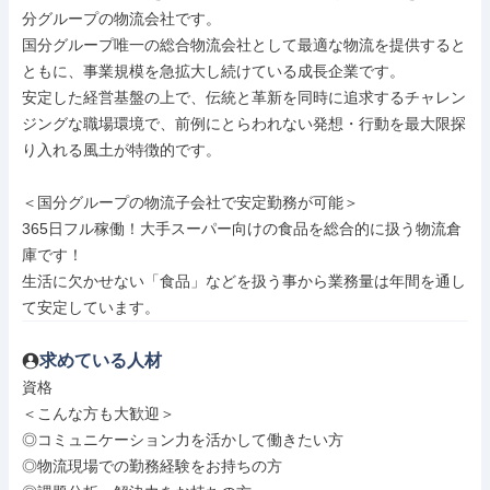
分グループの物流会社です。

国分グループ唯一の総合物流会社として最適な物流を提供すると
ともに、事業規模を急拡大し続けている成長企業です。

安定した経営基盤の上で、伝統と革新を同時に追求するチャレン
ジングな職場環境で、前例にとらわれない発想・行動を最大限探
り入れる風土が特徴的です。

＜国分グループの物流子会社で安定勤務が可能＞

365日フル稼働！大手スーパー向けの食品を総合的に扱う物流倉
庫です！

生活に欠かせない「食品」などを扱う事から業務量は年間を通し
て安定しています。
求めている人材
資格

＜こんな方も大歓迎＞

◎コミュニケーション力を活かして働きたい方

◎物流現場での勤務経験をお持ちの方
