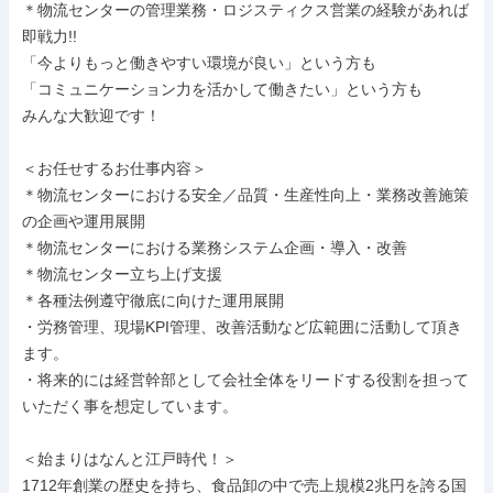
＊物流センターの管理業務・ロジスティクス営業の経験があれば
即戦力!!

「今よりもっと働きやすい環境が良い」という方も

「コミュニケーション力を活かして働きたい」という方も

みんな大歓迎です！

＜お任せするお仕事内容＞

＊物流センターにおける安全／品質・生産性向上・業務改善施策
の企画や運用展開

＊物流センターにおける業務システム企画・導入・改善

＊物流センター立ち上げ支援

＊各種法例遵守徹底に向けた運用展開

・労務管理、現場KPI管理、改善活動など広範囲に活動して頂き
ます。

・将来的には経営幹部として会社全体をリードする役割を担って
いただく事を想定しています。

＜始まりはなんと江戸時代！＞

1712年創業の歴史を持ち、食品卸の中で売上規模2兆円を誇る国