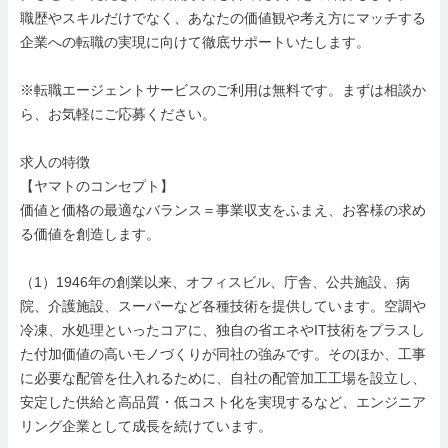
職歴やスキルだけでなく、あなたの価値観や考え方にマッチする
企業への転職の実現に向けて徹底サポートいたします。

※転職エージェントサービスのご利用は無料です。まずは相談か
ら、お気軽にご応募ください。

求人の特徴

【ヤマトのコンセプト】

価値と価格の最適なバランス＝事業収支をふまえ、お客様の求め
る価値を創造します。

（1）1946年の創業以来、オフィスビル、庁舎、公共施設、病
院、介護施設、スーパーなど各種技術を提供しています。空調や
冷凍、水処理といったコアに、独自の省エネやIT技術をプラスし
た付加価値の高いモノづくりが同社の強みです。そのほか、工事
に必要な配管を仕入れるために、自社の配管加工工場を設立し、
安定した供給と高品質・低コスト化を実現するなど、エンジニア
リング企業として成長を続けています。
