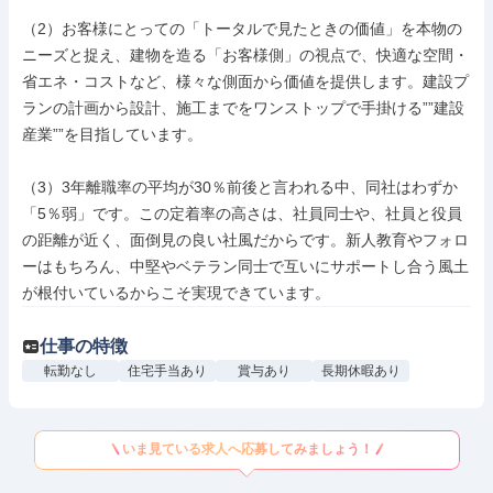
（2）お客様にとっての「トータルで見たときの価値」を本物の
ニーズと捉え、建物を造る「お客様側」の視点で、快適な空間・
省エネ・コストなど、様々な側面から価値を提供します。建設プ
ランの計画から設計、施工までをワンストップで手掛ける””建設
産業””を目指しています。

（3）3年離職率の平均が30％前後と言われる中、同社はわずか
「5％弱」です。この定着率の高さは、社員同士や、社員と役員
の距離が近く、面倒見の良い社風だからです。新人教育やフォロ
ーはもちろん、中堅やベテラン同士で互いにサポートし合う風土
が根付いているからこそ実現できています。
仕事の特徴
転勤なし
住宅手当あり
賞与あり
長期休暇あり
いま見ている求人へ応募してみましょう！