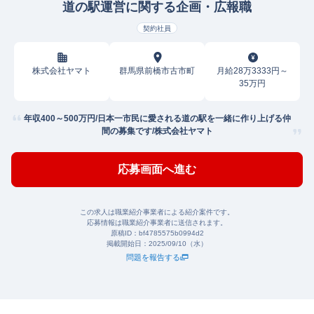
道の駅運営に関する企画・広報職
契約社員
株式会社ヤマト
群馬県前橋市古市町
月給28万3333円～
35万円
年収400～500万円/日本一市民に愛される道の駅を一緒に作り上げる仲
間の募集です/株式会社ヤマト
応募画面へ進む
この求人は職業紹介事業者による紹介案件です。
応募情報は職業紹介事業者に送信されます。
原稿ID：
bf4785575b0994d2
掲載開始日：
2025/09/10（水）
問題を報告する