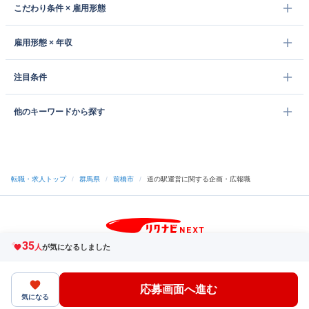
こだわり条件 × 雇用形態
雇用形態 × 年収
注目条件
他のキーワードから探す
転職・求人トップ
/
群馬県
/
前橋市
/
道の駅運営に関する企画・広報職
35
サイトトップへ
人
が気になるしました
中途採用をご検討の企業様
利用規約・プライバシーポリシー
サイトマップ
ヘルプ・お問い合わせ
応募画面へ進む
（C）Indeed Inc.
気になる