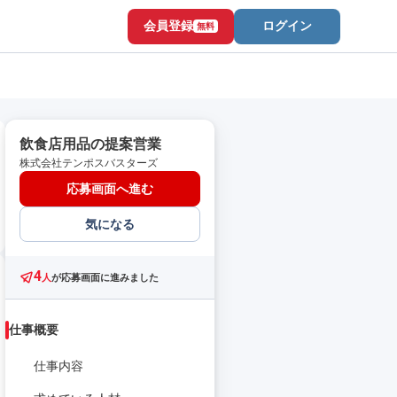
会員登録
ログイン
無料
飲食店用品の提案営業
株式会社テンポスバスターズ
応募画面へ進む
気になる
4
人
が応募画面に進みました
仕事概要
仕事内容