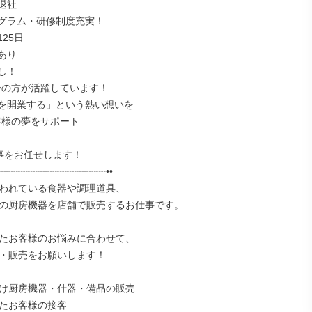
社

グラム・研修制度充実！

25日

り

！

を開業する」という熱い想いを

事をお任せします！

┈┈┈┈┈┈┈┈┈┈┈••

われている食器や調理道具、

の厨房機器を店舗で販売するお仕事です。

たお客様のお悩みに合わせて、

・販売をお願いします！

け厨房機器・什器・備品の販売

たお客様の接客
