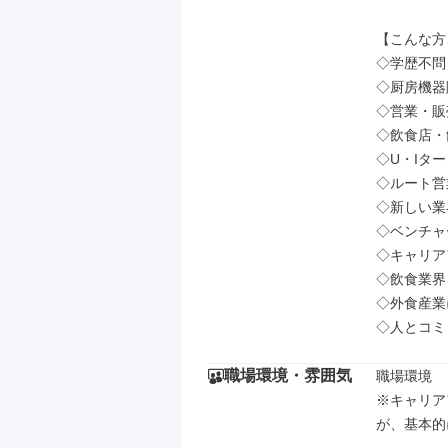
【こんな方
◇学歴不問 /
◇厨房機器
◇営業・販
◇飲食店・
◇U・Iター
◇ルート営
◇新しい業
◇ベンチャ
◇キャリア
◇飲食業界
◇外食産業
◇人とコミ
職場環境・雰囲気
職場環境

※キャリア
が、基本的