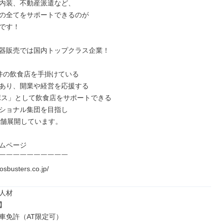
内装、不動産派遣など、

の全てをサポートできるのが

です！

器販売では国内トップクラス企業！

件の飲食店を手掛けている

あり、開業や経営を応援する

ンポス」として飲食店をサポートできる

ショナル集団を目指し

店舗展開しています。

ムページ

￣￣￣￣￣￣￣￣￣￣

posbusters.co.jp/
人材



車免許（AT限定可）
