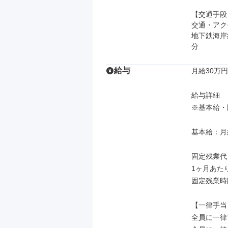
【交通手段】
交通・アク
地下鉄海岸線
分
給与
月給30万円
給与詳細

※基本給・
基本給：月給 
固定残業代
1ヶ月あたり
固定残業時
【一律手当】
全員に一律