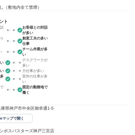
し（敷地内全て禁煙）
ント
話
お客様との対話
が多い
り
創意工夫の多い
仕事
チーム作業が多
い
い
デスクワークが
い
多い
い
力仕事が多い
多
室外の仕事が多
い
で
固定の勤務地で
働く
87兵庫県神戸市中央区御幸通1-5
gleマップで開く
ンポスバスターズ神戸三宮店
