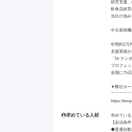
経営支援、
飲食店経営
当社の強み
中古厨房機
年間約2万
支援実績が
「Dr.テ
プロフェッ
全国に75
▼弊社ホー
￣￣￣￣￣
https://ten
求めている人材
求めている
【必須条件】
◆普通自動