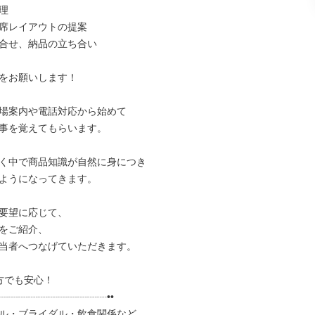


席レイアウトの提案

合せ、納品の立ち合い

をお願いします！

場案内や電話対応から始めて

事を覚えてもらいます。

く中で商品知識が自然に身につき

ようになってきます。

要望に応じて、

をご紹介、

当者へつなげていただきます。

方でも安心！

┈┈┈┈┈┈┈┈┈┈┈••

ル・ブライダル・飲食関係など
