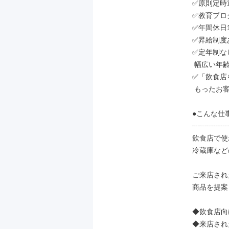
✅原則定時退
✅教育プロ
✅年間休日1
✅昇給制度あ
✅定年制なし
 幅広い年齢の方が活躍しています！

✅「飲食店
 もったお客様の夢をサポート

●こんな仕
┈┈┈┈┈
飲食店で使
冷蔵庫など
ご来店され
商品を提案
◆飲食店向
◆来店され