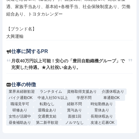
遇、家族手当あり、基本給+各種手当、社会保険制度あり、労働
組合あり、トヨタカレンダー

【ブランド名】

大興運輸
仕事に関するPR
月収40万円以上可能！安心の「豊田自動織機グループ」で
充実した待遇。★入社祝い金あり。
仕事の特徴
業界未経験歓迎
ランチタイム
資格取得支援あり
介護休暇あり
バイク通勤OK
中途入社50％以上
学歴不問
車通勤OK
職場見学可
転勤なし
経験不問
時短勤務あり
研修あり
退職金あり
賞与あり
育休あり
女性が活躍中
交通費支給
面接1回
長期休暇あり
昼食補助あり
第二新卒歓迎
ノルマなし
友達と応募OK