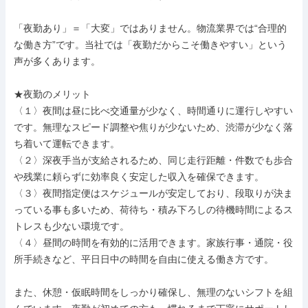
「夜勤あり」＝「大変」ではありません。物流業界では“合理的
な働き方”です。当社では「夜勤だからこそ働きやすい」という
声が多くあります。

★夜勤のメリット

〈１〉夜間は昼に比べ交通量が少なく、時間通りに運行しやすい
です。無理なスピード調整や焦りが少ないため、渋滞が少なく落
ち着いて運転できます。

〈２〉深夜手当が支給されるため、同じ走行距離・件数でも歩合
や残業に頼らずに効率良く安定した収入を確保できます。

〈３〉夜間指定便はスケジュールが安定しており、段取りが決ま
っている事も多いため、荷待ち・積み下ろしの待機時間によるス
トレスも少ない環境です。

〈４〉昼間の時間を有効的に活用できます。家族行事・通院・役
所手続きなど、平日日中の時間を自由に使える働き方です。

また、休憩・仮眠時間をしっかり確保し、無理のないシフトを組