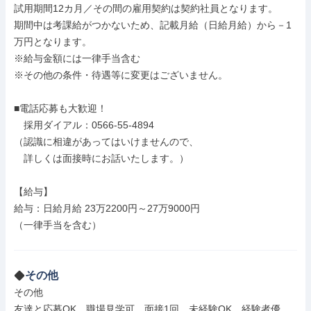
試用期間12カ月／その間の雇用契約は契約社員となります。

期間中は考課給がつかないため、記載月給（日給月給）から－1
万円となります。

※給与金額には一律手当含む

※その他の条件・待遇等に変更はございません。

■電話応募も大歓迎！

　採用ダイアル：0566-55-4894

（認識に相違があってはいけませんので、

　詳しくは面接時にお話いたします。）

【給与】

給与：日給月給 23万2200円～27万9000円

（一律手当を含む）

その他
その他

友達と応募OK、職場見学可、面接1回、未経験OK、経験者優