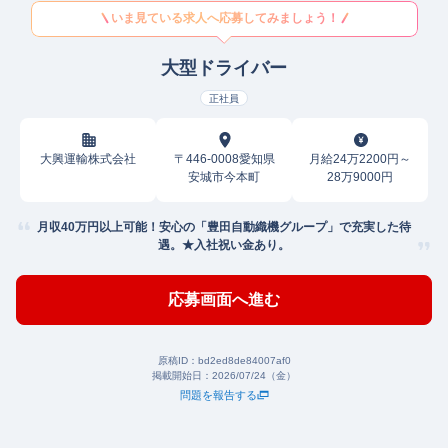
いま見ている求人へ応募してみましょう！
大型ドライバー
正社員
大興運輸株式会社
〒446-0008愛知県
月給24万2200円～
安城市今本町
28万9000円
月収40万円以上可能！安心の「豊田自動織機グループ」で充実した待
遇。★入社祝い金あり。
応募画面へ進む
原稿ID：
bd2ed8de84007af0
掲載開始日：
2026/07/24（金）
問題を報告する