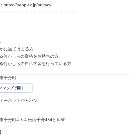
ps://peoplex.jp/privacy

＝＝＝＝＝＝＝＝＝＝＝＝＝＝＝＝＝＝




かに当てはまる方

する何かしらの資格をお持ちの方

する何かしらの自己学習を行っている方
市千舟町
gleマップで開く
ィーネットジャパン

千舟町4-5-4 松山千舟454ビル5F


