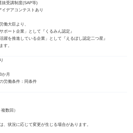
抜受講制度(SAP等)

アイデアコンテストあり

労働大臣より、

サポート企業」として『くるみん認定』

活躍を推進している企業」として『えるぼし認定二つ星』

ます。


か月

の労働条件：同条件
～複数回）

は、状況に応じて変更が生じる場合があります。
