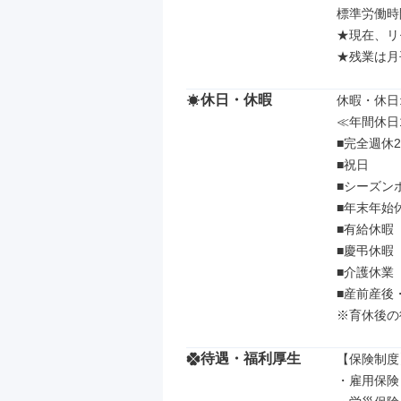
標準労働時間
★現在、リ
★残業は月
休日・休暇
休暇・休日: 
≪年間休日1
■完全週休2
■祝日

■シーズンホ
■年末年始休
■有給休暇（
■慶弔休暇

■介護休業

■産前産後
※育休後の
待遇・福利厚生
【保険制度】
・雇用保険
