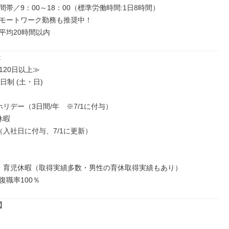
帯／9：00～18：00（標準労働時間:1日8時間）

モートワーク勤務も推奨中！

平均20時間以内


20日以上≫

日制 (土・日)

リデー（3日間/年　※7/1に付与）

暇

入社日に付与、7/1に更新）

・育児休暇（取得実績多数・男性の育休取得実績もあり）

復職率100％

