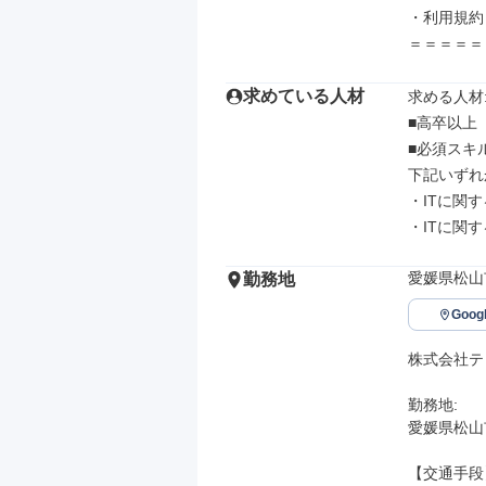
・利用規約：htt
＝＝＝＝＝
求めている人材
求める人材: 
■高卒以上

■必須スキル
下記いずれ
・ITに関
・ITに関
愛媛県松山
勤務地
Goo
株式会社テ
勤務地: 

愛媛県松山市
【交通手段】