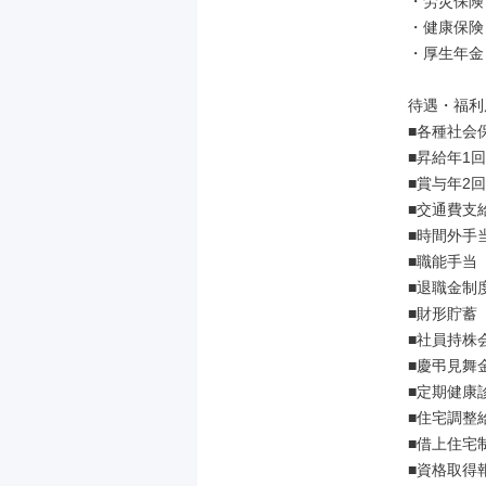
・労災保険

・健康保険

・厚生年金

待遇・福利厚
■各種社会保
■昇給年1回

■賞与年2回
■交通費支
■時間外手当
■職能手当

■退職金制度
■財形貯蓄

■社員持株会
■慶弔見舞金
■定期健康診
■住宅調整
■借上住宅制
■資格取得報