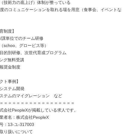
（技術力の底上げ）体制が整っている

1度のコミュニケーションを取れる場を用意（食事会、イベントな
育制度】

 /課単位でのチーム研修

schoo、グロービス等）

目的別研修、次世代育成プログラム

ング無料受講

報奨金制度

クト事例】

システム開発

ステムのマイグレーション　など

＝＝＝＝＝＝＝＝＝＝＝＝＝＝＝＝＝＝

会社PeopleXが掲載している求人です。

者名：株式会社PeopleX

13-ユ-317003

取り扱いについて
