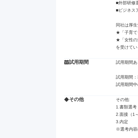
■外部研修選
■ビジネス
同社は厚生
★「子育て
★「女性の
を受けてい
試用期間
試用期間あり
試用期間：3
試用期間中
その他
その他: 

1.書類選考

2.面接（1
3.内定

※選考内容