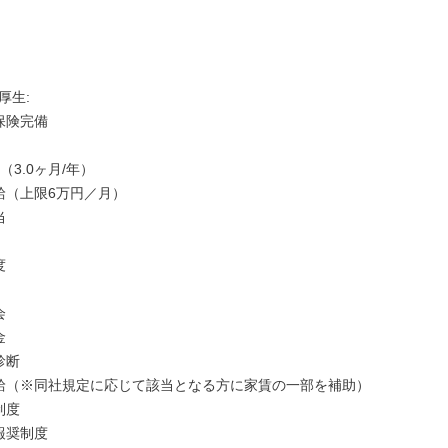
生: 

険完備

（3.0ヶ月/年）

給（上限6万円／月）









断

給（※同社規定に応じて該当となる方に家賃の一部を補助）

度

奨制度
