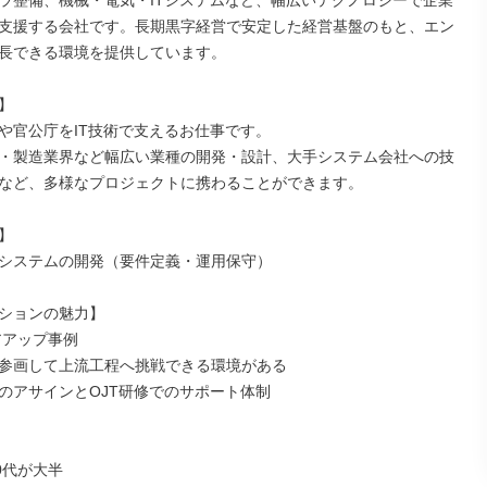
ラ整備、機械・電気・ITシステムなど、幅広いテクノロジーで企業
支援する会社です。長期黒字経営で安定した経営基盤のもと、エン
長できる環境を提供しています。



や官公庁をIT技術で支えるお仕事です。

・製造業界など幅広い業種の開発・設計、大手システム会社への技
など、多様なプロジェクトに携わることができます。



システムの開発（要件定義・運用保守）

ションの魅力】

アップ事例

参画して上流工程へ挑戦できる環境がある

のアサインとOJT研修でのサポート体制

0代が大半
