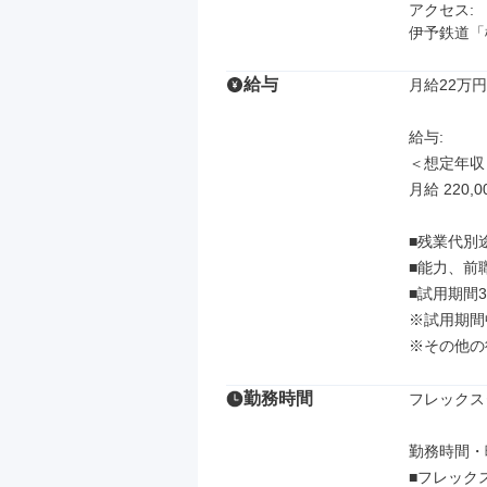
アクセス: 

伊予鉄道「
給与
月給22万円
給与: 

＜想定年収＞
月給 220,00
■残業代別
■能力、前
■試用期間3
※試用期間
※その他の
勤務時間
フレックス
勤務時間・曜
■フレックス