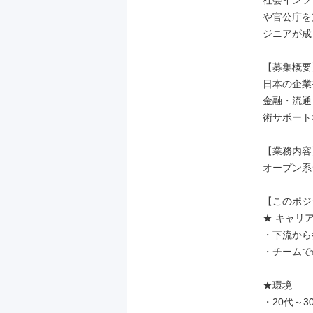
社会インフ
や官公庁を
ジニアが成
【募集概要】
日本の企業
金融・流通
術サポート
【業務内容】
オープン系
【このポジ
★ キャリア
・下流から
・チームで
★環境

・20代～3