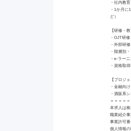
・社内教育
・1か月に
ど）

【研修・教
・OJT研修
・外部研修（
・階層別・
・e-ラーニ
・資格取得
【プロジェ
・金融向け
・酒販系シ
＝＝＝＝＝
本求人は株式
職業紹介事業
事業許可番号：
個人情報の