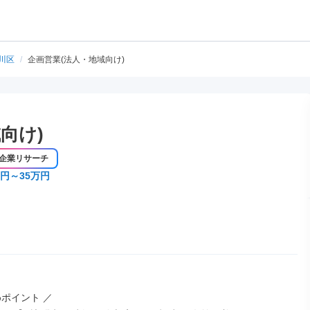
川区
/
企画営業(法人・地域向け)
向け)
企業リサーチ
万円～35万円
ポイント ／
