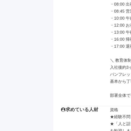
・08:00 
・08:4
・10:00
・12:00 
・13:0
・16:00 
・17:00 退
＼ 教育体制
入社後約3
パンフレッ
基本から丁
部署全体で
求めている人材
資格

★経験不問
★「人と話
を歓迎しま