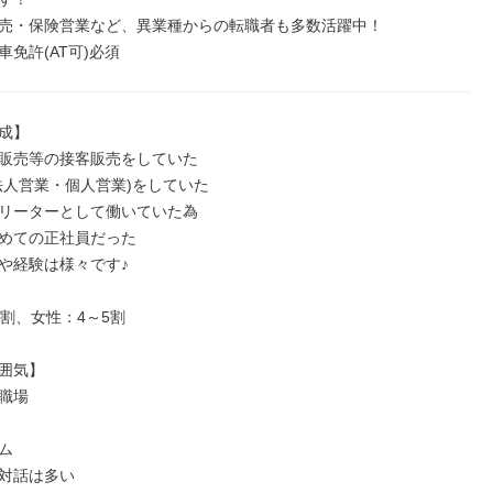
売・保険営業など、異業種からの転職者も多数活躍中！

車免許(AT可)必須
成】

販売等の接客販売をしていた

法人営業・個人営業)をしていた

リーターとして働いていた為

めての正社員だった

や経験は様々です♪

割、女性：4～5割

囲気】

職場



対話は多い
