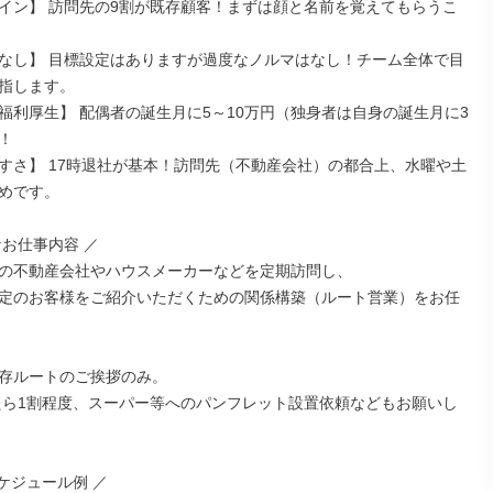
イン】 訪問先の9割が既存顧客！まずは顔と名前を覚えてもらうこ
なし】 目標設定はありますが過度なノルマはなし！チーム全体で目
指します。

福利厚生】 配偶者の誕生月に5～10万円（独身者は自身の誕生月に3


すさ】 17時退社が基本！訪問先（不動産会社）の都合上、水曜や土
めです。

お仕事内容 ／

の不動産会社やハウスメーカーなどを定期訪問し、

定のお客様をご紹介いただくための関係構築（ルート営業）をお任
存ルートのご挨拶のみ。

ケジュール例 ／
