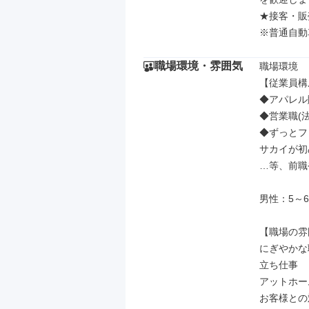
★接客・販
※普通自動
職場環境・雰囲気
職場環境

【従業員構
◆アパレル
◆営業職(
◆ずっとフ
サカイが初
…等、前職
男性：5～6
【職場の雰
にぎやかな
立ち仕事

アットホーム
お客様との