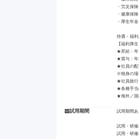
・労災保険

・健康保険

・厚生年金

待遇・福利
【福利厚生】
★昇給：年1
★賞与：年
★社員の配
※独身の場
★社員旅行
★各種手当
★海外／国
試用期間
試用期間あり
試用・研修