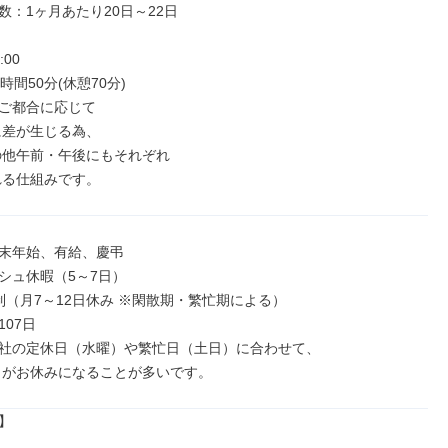
：1ヶ月あたり20日～22日

00

時間50分(休憩70分)

ご都合に応じて

れる仕組みです。
末年始、有給、慶弔

シュ休暇（5～7日）

制（月7～12日休み ※閑散期・繁忙期による）

07日

社の定休日（水曜）や繁忙日（土日）に合わせて、

日がお休みになることが多いです。

