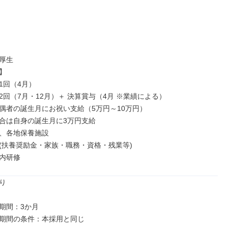
厚生



回（4月）

2回（7月・12月）＋ 決算賞与（4月 ※業績による）

偶者の誕生月にお祝い支給（5万円～10万円）

合は自身の誕生月に3万円支給

、各地保養施設

(扶養奨励金・家族・職務・資格・残業等)

内研修


期間：3か月
