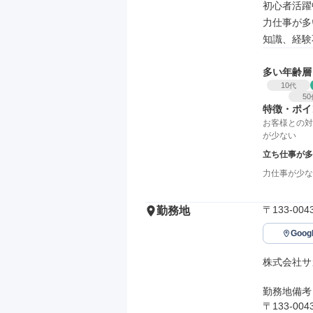
初心者活躍中
力仕事が多い
知識、経験
多い年齢層
10
代
50
特徴・ポイ
お客様との対
が少ない
立ち仕事が多
力仕事が少な
〒133-0
勤務地
Goo
株式会社サ
勤務地備考

〒133-0