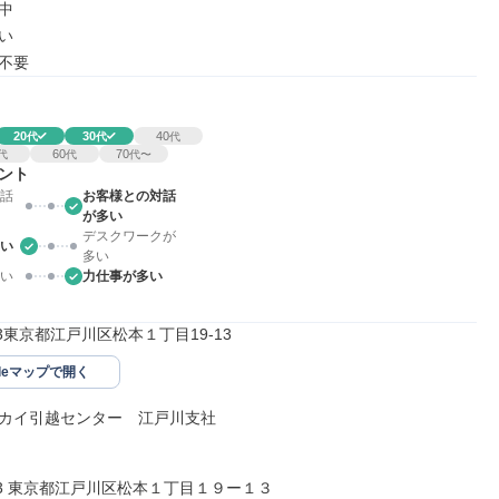




不要
20
30
40
代
代
代
60
70
代
代
代〜
ント
話
お客様との対話
が多い
デスクワークが
い
多い
い
力仕事が多い
043東京都江戸川区松本１丁目19-13
gleマップで開く
カイ引越センター　江戸川支社

043 東京都江戸川区松本１丁目１９ー１３
