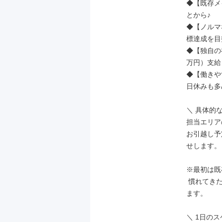
◆【既存メ
とから♪

◆【ノルマ
標達成を目
◆【独自の
万円）支給！
◆【働きや
日休みも多
＼ 具体的な
担当エリア
お引越し予
せします。

※最初は既
 慣れてきたら1割程度、スーパー等へのパンフレット設置依頼などもお願いし
ます。

＼ 1日のス