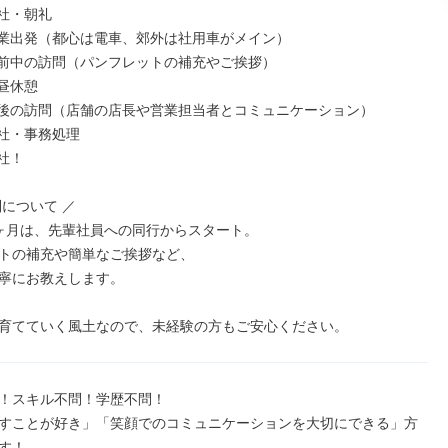
出社・朝礼

5 営業出発（都心は電車、郊外は社用車がメイン）

 午前中の訪問（パンフレットの補充やご挨拶）

お昼休憩

0 午後の訪問（店舗の店長や営業担当者とコミュニケーション）

帰社・事務処理

社！

について ／

ヶ月は、先輩社員への同行からスタート。

トの補充や簡単なご挨拶など、

寧にお教えします。

育てていく風土なので、未経験の方もご安心ください。
！スキル不問！学歴不問！

すことが好き」「笑顔でのコミュニケーションを大切にできる」方
す！
