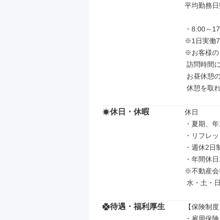
平均勤務日数
・8:00～17:
※1日実働7
※お客様の
 訪問時間に差が生じる為、

 お昼休憩の他午前・午後にもそれぞれ

 休憩を取
休日・休暇
休日

・夏期、年
・リフレッ
・週休2日
・年間休日1
※不動産会
 水・土・
待遇・福利厚生
【保険制度】
・雇用保険
