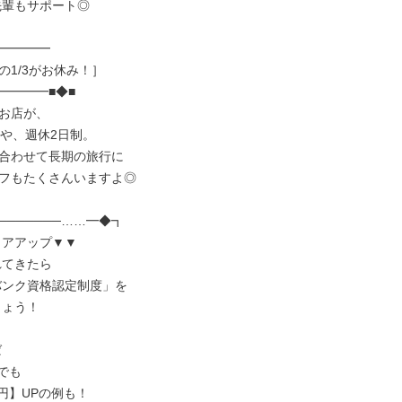
━━━━

1/3がお休み！］

━━━■◆■

お店が、

や、週休2日制。

合わせて長期の旅行に

フもたくさんいますよ◎

──────……━◆┓
