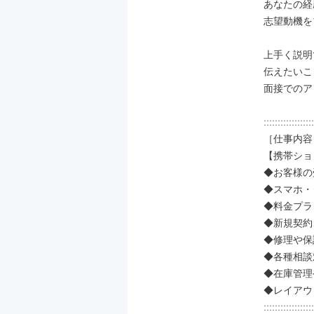
あなたの経
志望動機を
上手く説明
伝えたいこ
面接でのア
::::::::::::::::::
［仕事内容］
【携帯ショ
◆お客様の
◆スマホ・
◆料金プラ
◆新規契約
◆修理や保
◆各種相談
◆在庫管理
◆レイアウ
::::::::::::::::::