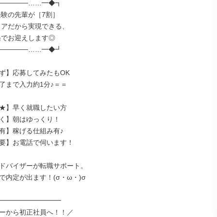
─────……━◆┓

─────……━◆┛

ず】応募してみたもOK

了まで入力約1分♪＝＝

★】早く就職したい方

く】朝はゆっくり！

有】稼げる仕組み有♪

要】お電話で伺います！

ドバイザーが転職サポート。

内定が出ます！(σ・ω・)σ

━━━━━━━━━━

ーから初正社員へ！！／
