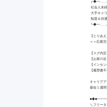
┏◆━……─
 社会人未経験の先輩が［7割］

 大手キャリアだから実現できる、

 制度＆待遇でお迎えします◎

┗◆━……─
【とりあえ
＝＝応募完
【スグ内定
【お家の近
【インセン
【履歴書不
キャリアア
最短１週間で
■◆■━━
＼フリータ