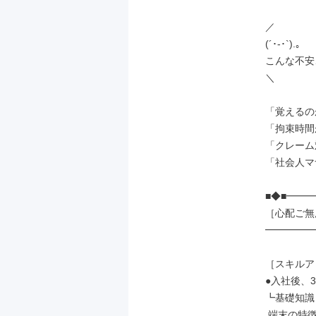
／

(´･-･`).｡

こんな不安
＼

「覚えるの
「拘束時間
「クレーム
「社会人マ
■◆■━━━
［心配ご無
━━━━━━
［スキルア
●入社後、3
┗基礎知識

 端末の特徴や機能
