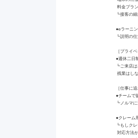
 料金プランなど

┗接客の細
●eラーニン
┗説明の仕
［プライベ
●週休二日
┗ご来店は
 残業はしないのが当たり前です。

［仕事に追
●チームで
┗ノルマに
●クレーム
┗もしクレ
 対応方法が明確だから安心♪
