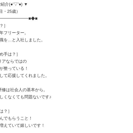
介(●'▽'●) ▼

━━━━━━━■◆■

？］

年フリーター。

職を…と入社しました。

め手は？］

リアならではの

が整っている！

して応援してくれました。

研修は社会人の基本から。

しくなくても問題ないです♪

は？］

んでもらうこと！

増えていて嬉しいです！
