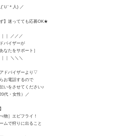
('Ｕ'＊人) ／

ず】迷ってても応募OK★

｜｜ ／／／

ドバイザーが

あなたをサポート］

｜｜ ＼＼＼

アドバイザーより▽

らお電話するので

伝いをさせてください♪

/（20代・女性）／



べ物］エビフライ！

ームで狩りに出ること
