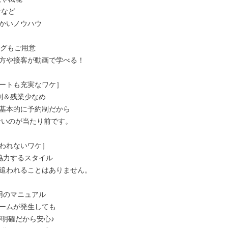
かいノウハウ

グもご用意

方や接客が動画で学べる！

ートも充実なワケ］

制＆残業少なめ

基本的に予約制だから

われないワケ］

協力するスタイル

追われることはありません。

用のマニュアル

ームが発生しても
