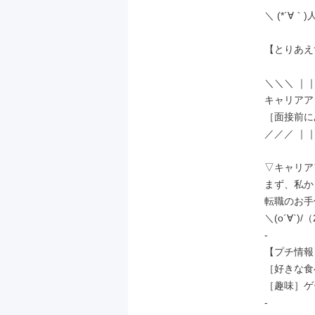
＼ (*´∀｀)人
【とりあえ
＼＼＼ ｜｜
キャリアア
［面接前に
／／／ ｜｜
▽キャリア
まず、私か
転職のお手
＼(o´∀`)
-

【プチ情報】
［好きな食
［趣味］ゲ
-
