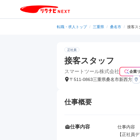
転職・求人トップ
/
三重県
/
桑名市
/
接客ス
正社員
接客スタッフ
スマートツール株式会社
企業
〒511-0863三重県桑名市新西方
仕事概要
仕事内容
仕事内容

【正社員デ