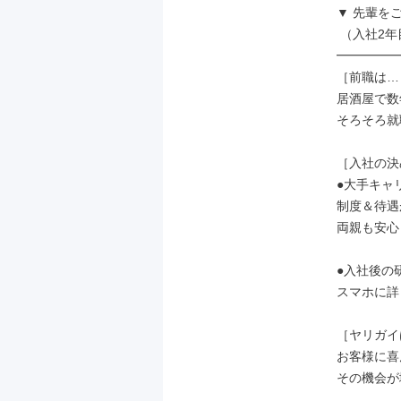
▼ 先輩をご紹
 （入社2年目・25歳）

━━━━━
［前職は…
居酒屋で数
そろそろ就
［入社の決
●大手キャ
制度＆待遇
両親も安心
●入社後の
スマホに詳
［ヤリガイ
お客様に喜
その機会が