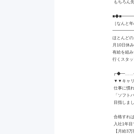
 もちろん先輩もサポート◎

■◆■━━━
［なんと年の
━━━━━━
ほとんどの
月10日休み
有給を組み
行くスタッ
┏◆━……─
 ▼▼キャリアアップ▼▼

 仕事に慣れてきたら

 「ソフトバンク資格認定制度」を

 目指しましょう！

 合格すれば

 入社1年目でも

 【月給3万円】UPの例も！
