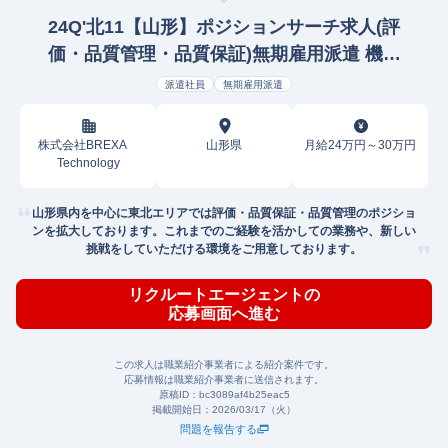
24Q'北11【山形】ポジションサーチ求人(評
価・品質管理・品質保証)無期雇用派遣 機械
品質保証
派遣社員
無期雇用派遣
株式会社BREXA
山形県
月給24万円～30万円
Technology
山形県内を中心に東北エリアでは評価・品質保証・品質管理のポジショ
ンを拡大しております。これまでのご経験を活かしての業務や、新しい
挑戦をしていただける環境をご用意しております。
リクルートエージェントの
応募画面へ進む
この求人は職業紹介事業者による紹介案件です。
応募情報は職業紹介事業者に送信されます。
原稿ID：
bc3089af4b25eac5
掲載開始日：
2026/03/17（火）
問題を報告する