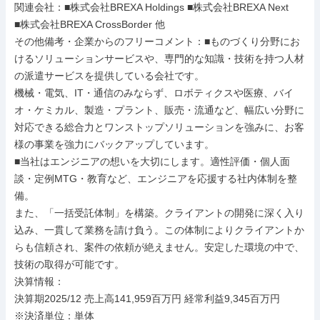
関連会社：■株式会社BREXA Holdings ■株式会社BREXA Next

■株式会社BREXA CrossBorder 他

その他備考・企業からのフリーコメント：■ものづくり分野にお
けるソリューションサービスや、専門的な知識・技術を持つ人材
の派遣サービスを提供している会社です。

機械・電気、IT・通信のみならず、ロボティクスや医療、バイ
オ・ケミカル、製造・プラント、販売・流通など、幅広い分野に
対応できる総合力とワンストップソリューションを強みに、お客
様の事業を強力にバックアップしています。

■当社はエンジニアの想いを大切にします。適性評価・個人面
談・定例MTG・教育など、エンジニアを応援する社内体制を整
備。

また、「一括受託体制」を構築。クライアントの開発に深く入り
込み、一貫して業務を請け負う。この体制によりクライアントか
らも信頼され、案件の依頼が絶えません。安定した環境の中で、
技術の取得が可能です。

決算情報：

決算期2025/12 売上高141,959百万円 経常利益9,345百万円

※決済単位：単体