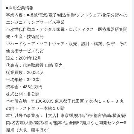
■採用企業情報

事業内容：■機械/電気/電子/組込制御/ソフトウェア/化学分野への
エンジニアリングサービス事業

※次世代自動車・デジタル家電・ロボティクス・医療機器研究開
発・生産・技術開発

※ハードウェア・ソフトウェア・販売、設計・構築、保守・その
他技術サービスなど

設立：2004年12月

代表者：代表取締役 山崎 高之

従業員数：20,061人

平均年齢：32.3歳

資本金：483百万円

株式公開：非公開

本社所在地：〒100-0005 東京都千代田区 丸の内１－８－３ 丸
の内トラストタワー本館１６階

本社以外の事業所：【支店】東京/札幌/仙台/宇都宮/高崎/横浜/静
岡/名古屋/大阪/姫路/福岡/熊本 他 全国52拠点うち開発センター6
拠点（大阪、熊本ほか）
