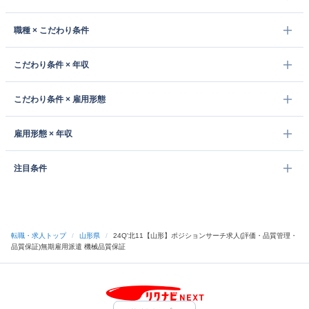
職種 × こだわり条件
こだわり条件 × 年収
こだわり条件 × 雇用形態
雇用形態 × 年収
注目条件
転職・求人トップ
/
山形県
/
24Q'北11【山形】ポジションサーチ求人(評価・品質管理・
品質保証)無期雇用派遣 機械品質保証