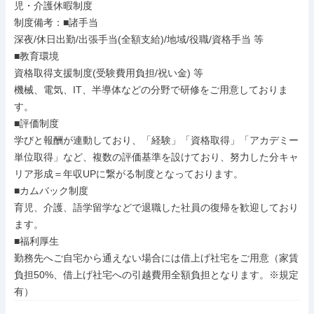
児・介護休暇制度

制度備考：■諸手当

深夜/休日出勤/出張手当(全額支給)/地域/役職/資格手当 等

■教育環境

資格取得支援制度(受験費用負担/祝い金) 等

機械、電気、IT、半導体などの分野で研修をご用意しておりま
す。

■評価制度

学びと報酬が連動しており、「経験」「資格取得」「アカデミー
単位取得」など、複数の評価基準を設けており、努力した分キャ
リア形成＝年収UPに繋がる制度となっております。

■カムバック制度

育児、介護、語学留学などで退職した社員の復帰を歓迎しており
ます。

■福利厚生

勤務先へご自宅から通えない場合には借上げ社宅をご用意（家賃
負担50%、借上げ社宅への引越費用全額負担となります。※規定
有）