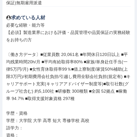
保証)無期雇用派遣
求めている人材
必要な経験・能力等

【必須】製造業界における評価・品質管理や品質保証の実務経験
をお持ちの方

〔働き方データ〕■従業員数 20,061名 ■年間休日120日以上 ■平
均残業時間20h/月 ■平均有給取得率80% ■家族/単身赴任手当(一
律5万円/月) ■女性育休取得率99％■借上寮制度/家賃50%補助(上
限3万円)/初期費用会社負担/引越し費用全額会社負担(規定有) ■キ
ャリアサポート充実(キャリアアドバイザー制度等)■取引社数(グ
ループ社含む) 約5,100社 ■研修数 300種類 ■全国 52拠点 ■稼働
率 94.7% ■取得支援対象資格 297種

学歴・資格

学歴：大学院 大学 高専 短大 専修学校 高校

語学力：

資格：