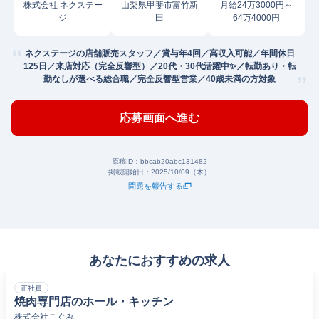
株式会社 ネクステー
山梨県甲斐市富竹新
月給24万3000円～
ジ
田
64万4000円
ネクステージの店舗販売スタッフ／賞与年4回／高収入可能／年間休日
125日／来店対応（完全反響型）／20代・30代活躍中✨／転勤あり・転
勤なしが選べる総合職／完全反響型営業／40歳未満の方対象
応募画面へ進む
原稿ID：
bbcab20abc131482
掲載開始日：
2025/10/09（木）
問題を報告する
あなたにおすすめの求人
正社員
焼肉専門店のホール・キッチン
株式会社こぐみ