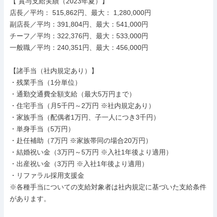
【 賞与支給実績（2023年夏）】

店長／平均： 515,862円、最大： 1,280,000円

副店長／平均：391,804円、最大：541,000円

チーフ／平均：322,376円、最大：533,000円

一般職／平均：240,351円、最大：456,000円

【諸手当（社内規定あり）】

・残業手当（1分単位）

・通勤交通費全額支給（最大5万円まで）

・住宅手当（月5千円～2万円 ※社内規定あり）

・家族手当（配偶者1万円、子一人につき3千円）

・単身手当（5万円）

・赴任補助（7万円 ※家族帯同の場合20万円）

・結婚祝い金（3万円～5万円 ※入社1年後より適用）

・出産祝い金（3万円 ※入社1年後より適用）

・リファラル採用支援金

※各種手当についての支給対象者は社内規定に基づいた支給条件
があります。
