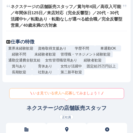
ネクステージの店舗販売スタッフ／賞与年4回／高収入可能
／年間休日125日／来店対応（完全反響型）／20代・30代
活躍中✨／転勤あり・転勤なしが選べる総合職／完全反響型
営業／40歳未満の方対象
仕事の特徴
業界未経験歓迎
資格取得支援あり
学歴不問
車通勤OK
経験不問
未経験者歓迎
管理職・マネジメント経験歓迎
通勤交通費全額支給
女性管理職登用あり
経験者歓迎
賞与あり
育休あり
女性が活躍中
固定給25万円以上
長期歓迎
社割あり
第二新卒歓迎
いま見ている求人へ応募してみましょう！
ネクステージの店舗販売スタッフ
正社員