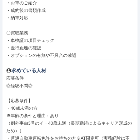
・お車のご紹介

・成約後の書類作成

・納車対応

〇買取業務

・車検証の項目チェック

・走行距離の確認

・オプションの有無や不具合の確認
求めている人材
応募条件

◎経験不問◎

【応募条件】

・40歳未満の方

※年齢の条件と理由：あり

（例外事由3号のイ・40歳未満（長期勤続によるキャリア形成の
ため））

・普通自動車運転免許をお持ちの方※AT限定可（実務経験は不