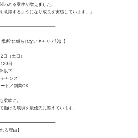
関われる案件が増えました。

を意識するようになり成長を実感しています。」

━━━━━━━━━━━━━

働く場所”に縛られないキャリア設計】

2日（土日）

30日

h以下

チャンス

ート／副業OK

も柔軟に。

て働ける環境を最優先に整えています。

━━━━━━━━━━━━━

れる理由】
