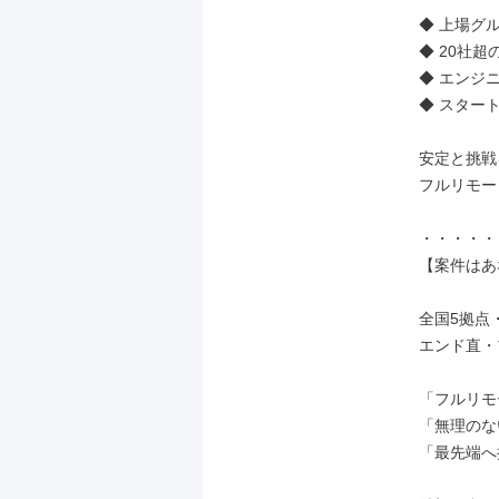
◆ 上場グ
◆ 20社
◆ エンジ
◆ スター
安定と挑戦
フルリモー
・・・・・
【案件はあ
全国5拠点・
エンド直・
「フルリモ
「無理のな
「最先端へ