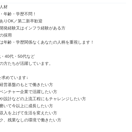
人材

・年齢・学歴不問！

ありOK／第二新卒歓迎

開発経験又はインフラ経験がある方

の採用

は年齢・学歴関係なくあなたの人柄を重視します！

代・40代・50代など

の方たちが活躍しています。

求めています↓

経営基盤のもとで働きたい方

ベンチャー企業で活躍したい方

や設計などの上流工程にもチャレンジしたい方

磨いて今以上に成長したい方

収入を上げて生活を変えたい方

ク、残業なしの環境で働きたい方
