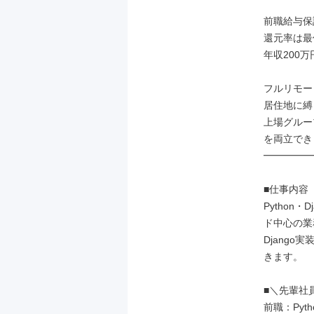
前職給与保
還元率は最
年収200万
フルリモー
居住地に縛
上場グルー
を両立でき
━━━━━
■仕事内容

Python
ド中心の業
Djang
きます。

■＼先輩社
前職：Pyt