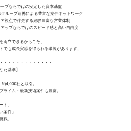
ループならではの安定した資本基盤

超のグループ連携による豊富な案件ネットワーク

ニア視点で伴走する経験豊富な営業体制

トアップならではのスピード感と高い自由度

を両立できるからこそ、

トでも成長実感を得られる環境があります。

・・・・・・・・・・・・・

なた基準】

約4,000社と取引。

プライム・最新技術案件も豊富。

ート」

い案件」

挑戦」
