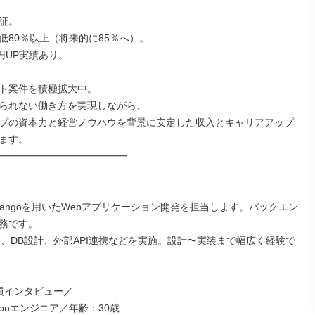
証。

低80％以上（将来的に85％へ）。

円UP実績あり。

ト案件を積極拡大中。

られない働き方を実現しながら、

プの資本力と経営ノウハウを背景に安定した収入とキャリアアップ
ます。

━━━━━━━━━━━━━

・Djangoを用いたWebアプリケーション開発を担当します。バックエン
務です。

o実装、DB設計、外部API連携などを実施。設計〜実装まで幅広く経験で
員インタビュー／

honエンジニア／年齢：30歳
