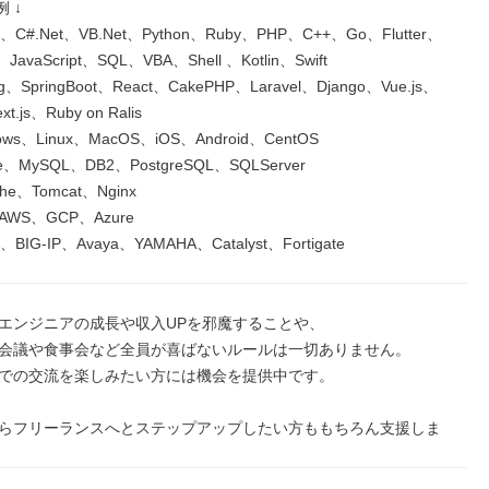
 ↓

C#.Net、VB.Net、Python、Ruby、PHP、C++、Go、Flutter、
t、JavaScript、SQL、VBA、Shell 、Kotlin、Swift

g、SpringBoot、React、CakePHP、Laravel、Django、Vue.js、
xt.js、Ruby on Ralis

ws、Linux、MacOS、iOS、Android、CentOS

e、MySQL、DB2、PostgreSQL、SQLServer

e、Tomcat、Nginx

S、GCP、Azure

、BIG-IP、Avaya、YAMAHA、Catalyst、Fortigate
エンジニアの成長や収入UPを邪魔することや、

会議や食事会など全員が喜ばないルールは一切ありません。

での交流を楽しみたい方には機会を提供中です。

らフリーランスへとステップアップしたい方ももちろん支援しま