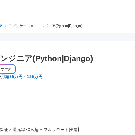
区
/
アプリケーションエンジニア(Python|Django)
ア(Python|Django)
リサーチ
月給35万円～125万円
証 × 還元率80％超 × フルリモート推進】
