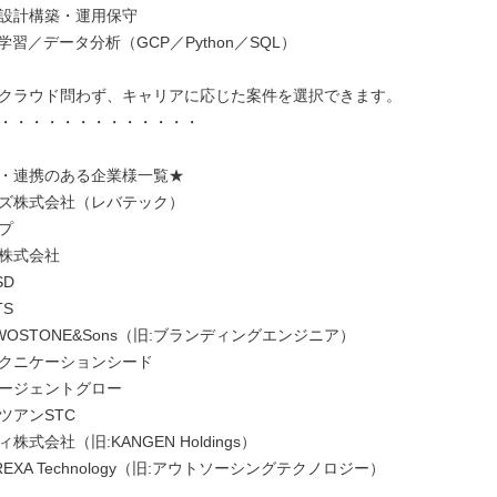
設計構築・運用保守

学習／データ分析（GCP／Python／SQL）

クラウド問わず、キャリアに応じた案件を選択できます。

・・・・・・・・・・・・・

・連携のある企業様一覧★

ズ株式会社（レバテック）

プ

株式会社

D

S

OSTONE&Sons（旧:ブランディングエンジニア）

クニケーションシード

ージェントグロー

アンSTC

式会社（旧:KANGEN Holdings）

EXA Technology（旧:アウトソーシングテクノロジー）