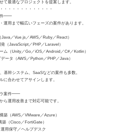
せて最適なプロジェクトを提案します。

・・・・・・・・・・・・・

件━━

・運用まで幅広いフェーズの案件があります。

ava／Vue.js／AWS／Ruby／React）

JavaScript／PHP／Laravel）

（Unity／Go／iOS／Android／C#／Kotlin）

データ（AWS／Python／PHP／Java）

b、基幹システム、SaaSなどの案件も多数。

ルに合わせてアサインします。

ラ案件━━

から運用改善まで対応可能です。

築（AWS／VMware／Azure）

（Cisco／FortiGate）

／運用保守／ヘルプデスク
