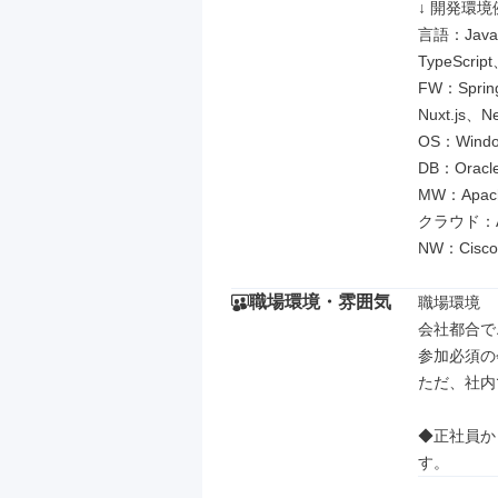
↓ 開発環境例
言語：Java、
TypeScrip
FW：Sprin
Nuxt.js、Ne
OS：Windo
DB：Oracl
MW：Apach
クラウド：AW
NW：Cisco
職場環境・雰囲気
職場環境

会社都合で
参加必須の
ただ、社内
◆正社員か
す。