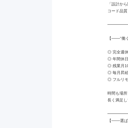
「設計から
コード品質
━━━━━
【───“
◎ 完全週休
◎ 年間休日1
◎ 残業月10
◎ 毎月昇給
◎ フルリモ
時間も場所
長く満足し
━━━━━
【───選ば