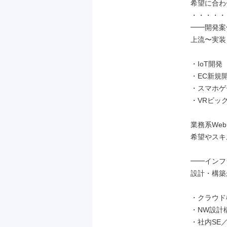
希望に合わ
・・・・・
━━開発案
上流〜実装
・IoT開発（J
・EC新規開発（
・スマホゲーム
・VRビッグ
業務系We
希望やスキ
━━インフ
設計・構築
・クラウド構
・NW設計構築
・社内SE