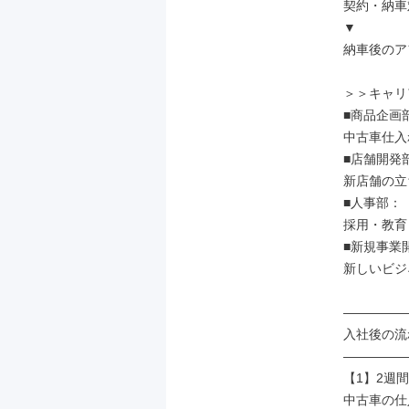
契約・納車
▼

納車後のア
＞＞キャリ
■商品企画部
中古車仕入
■店舗開発部
新店舗の立
■人事部：

採用・教育
■新規事業開
新しいビジ
――――――
入社後の流れ
――――――
【1】2週
中古車の仕