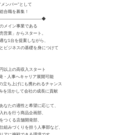
メンバー”として

総合職を募集！

――――――――――◆

のメイン事業である

売営業」からスタート。

適な1台を提案しながら、

とビジネスの基礎を身につけて

万円以上の高収入スタート

発・人事へキャリア展開可能

の立ち上げにも携われるチャンス

みを活かして会社の成長に貢献

あなたの適性と希望に応じて、

入れを行う商品企画部、

をつくる店舗開発部、

仕組みづくりを担う人事部など、

リアに挑戦できる環境です。
