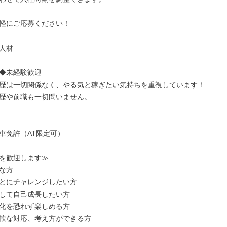
軽にご応募ください！
人材

◆未経験歓迎

歴は一切関係なく、やる気と稼ぎたい気持ちを重視しています！

歴や前職も一切問いません。

車免許（AT限定可）

を歓迎します≫

な方

とにチャレンジしたい方

して自己成長したい方

化を恐れず楽しめる方

軟な対応、考え方ができる方
