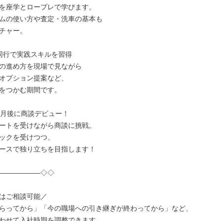
を座学とロープレで学びます。

ムの使い方や査定・洗車の基本も

チャー。

同行で実践スキルを習得

の進め方を現場で見ながら

オプション提案など、

をつかむ期間です。

ヶ月後に商談デビュー！

ートを受けながら商談に挑戦。

ックを受けつつ、

ースで独り立ちを目指します！

――――――◇◇

はご相談可能／

らってから」「今の職場への引き継ぎが終わってから」など、

わせて入社時期を調整できます。
