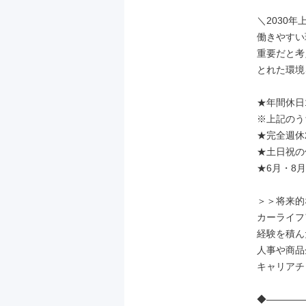
＼2030年
働きやすい
重要だと考
とれた環境
★年間休日1
※上記のう
★完全週休2
★土日祝の
★6月・8月
＞＞将来的
カーライフ
経験を積ん
人事や商品
キャリアチ
◆――――