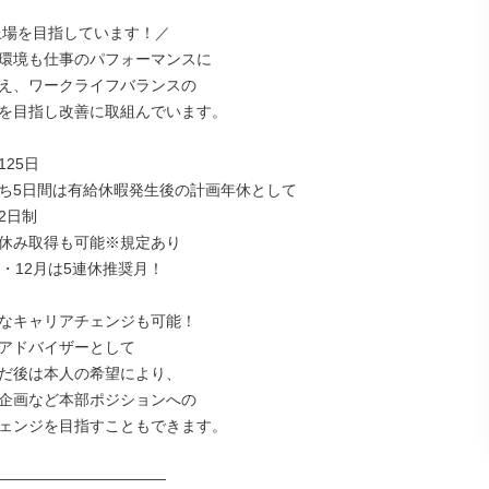
上場を目指しています！／

環境も仕事のパフォーマンスに

え、ワークライフバランスの

を目指し改善に取組んでいます。

25日

ち5日間は有給休暇発生後の計画年休として

日制

休み取得も可能※規定あり

・12月は5連休推奨月！

なキャリアチェンジも可能！

アドバイザーとして

だ後は本人の希望により、

企画など本部ポジションへの

ェンジを目指すこともできます。

―――――――――――
