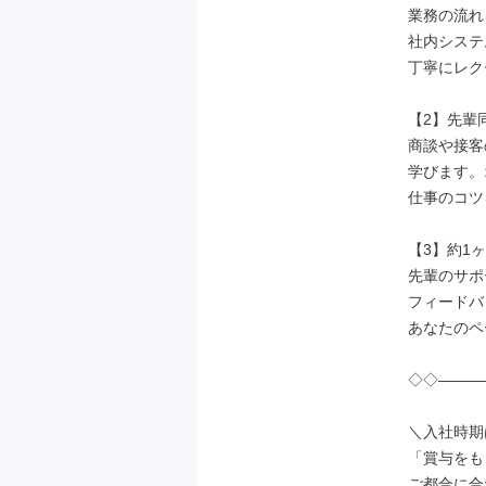
業務の流れ
社内システ
丁寧にレク
【2】先輩
商談や接客
学びます。
仕事のコツ
【3】約1
先輩のサポ
フィードバ
あなたのペ
◇◇―――
＼入社時期
「賞与をも
ご都合に合