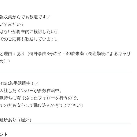
報収集からでも歓迎です／

いてみたい」

はないが将来的に検討したい」

でのご応募も歓迎しています。

と理由：あり（例外事由3号のイ・40歳未満（長期勤続によるキャリ
め））
0代の若手活躍中！／

入社したメンバーが多数在籍中。

気持ちに寄り添ったフォローを行うので、

ての方も安心して飛び込んできてください！

煙所あり（屋外）
ント