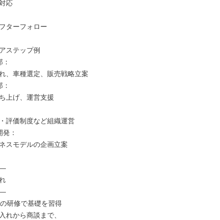
対応

フターフォロー

アステップ例

：

れ、車種選定、販売戦略立案

：

ち上げ、運営支援

・評価制度など組織運営

発：

ネスモデルの企画立案







間の研修で基礎を習得

入れから商談まで、
