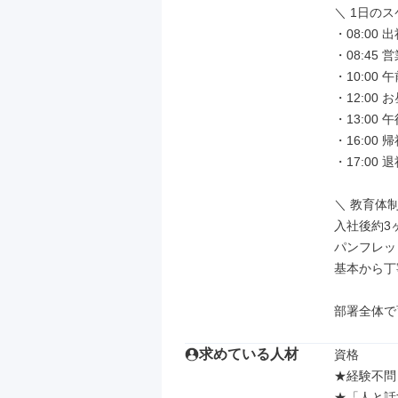
＼ 1日のス
・08:00 
・08:4
・10:00
・12:00 
・13:0
・16:00 
・17:00 退
＼ 教育体制
入社後約3
パンフレッ
基本から丁
部署全体で
求めている人材
資格

★経験不問
★「人と話