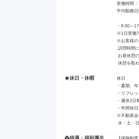
実働時間：7
平均勤務日数
・8:00～17:
※1日実働7
※お客様の
 訪問時間に差が生じる為、

 お昼休憩の他午前・午後にもそれぞれ

 休憩を取
休日・休暇
休日

・夏期、年
・リフレッ
・週休2日
・年間休日1
※不動産会
 水・土・
待遇・福利厚生
【保険制度】