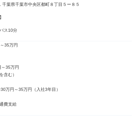
001 千葉県千葉市中央区都町８丁目５ー８５



バス10分
～35万円

円～35万円

を含む）

30万円～35万円（入社3年目）

通費支給