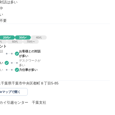
対話は多い





不要
20
30
40
代
代
代
60
70
代
代
代〜
ント
話
お客様との対話
が多い
デスクワークが
い
多い
い
力仕事が多い
001千葉県千葉市中央区都町８丁目5-85
gleマップで開く
カイ引越センター　千葉支社
