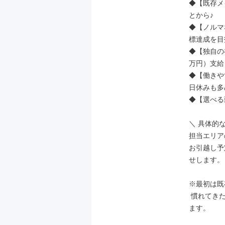
◆【既存メ
とから♪

◆【ノルマ
標達成を目
◆【独自の
万円）支給！
◆【働きや
日休みも多
◆【選べる
＼ 具体的な
担当エリア
お引越し予
せします。

※最初は既
 慣れてきたら1割程度、スーパー等へのパンフレット設置依頼などもお願いし
ます。
