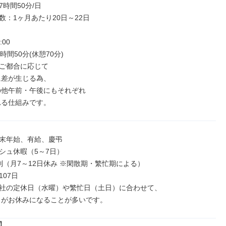
時間50分/日

：1ヶ月あたり20日～22日

00

時間50分(休憩70分)

ご都合に応じて

れる仕組みです。
末年始、有給、慶弔

シュ休暇（5～7日）

制（月7～12日休み ※閑散期・繁忙期による）

07日

社の定休日（水曜）や繁忙日（土日）に合わせて、

日がお休みになることが多いです。

