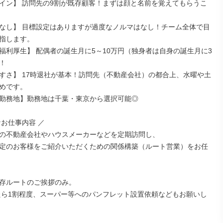
イン】 訪問先の9割が既存顧客！まずは顔と名前を覚えてもらうこ
なし】 目標設定はありますが過度なノルマはなし！チーム全体で目
指します。

福利厚生】 配偶者の誕生月に5～10万円（独身者は自身の誕生月に3


すさ】 17時退社が基本！訪問先（不動産会社）の都合上、水曜や土
めです。

勤務地】勤務地は千葉・東京から選択可能◎

お仕事内容 ／

の不動産会社やハウスメーカーなどを定期訪問し、

定のお客様をご紹介いただくための関係構築（ルート営業）をお任
存ルートのご挨拶のみ。
