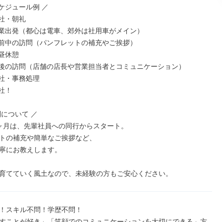
ケジュール例 ／

出社・朝礼

5 営業出発（都心は電車、郊外は社用車がメイン）

 午前中の訪問（パンフレットの補充やご挨拶）

お昼休憩

0 午後の訪問（店舗の店長や営業担当者とコミュニケーション）

帰社・事務処理

社！

について ／

ヶ月は、先輩社員への同行からスタート。

トの補充や簡単なご挨拶など、

寧にお教えします。

育てていく風土なので、未経験の方もご安心ください。
！スキル不問！学歴不問！

すことが好き」「笑顔でのコミュニケーションを大切にできる」方