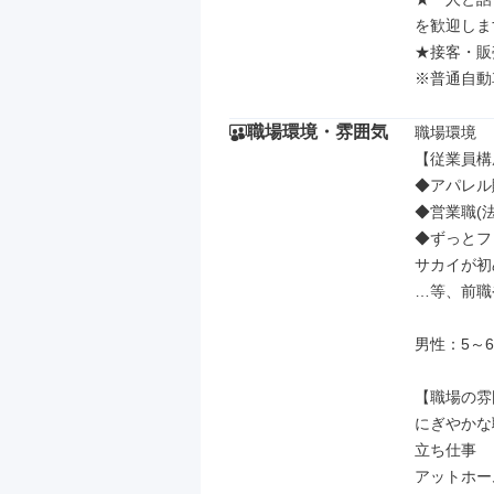
を歓迎しま
★接客・販
※普通自動
職場環境・雰囲気
職場環境

【従業員構
◆アパレル
◆営業職(
◆ずっとフ
サカイが初
…等、前職
男性：5～6
【職場の雰
にぎやかな
立ち仕事

アットホーム