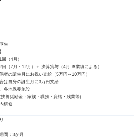
厚生



回（4月）

2回（7月・12月）＋ 決算賞与（4月 ※業績による）

偶者の誕生月にお祝い支給（5万円～10万円）

合は自身の誕生月に3万円支給

、各地保養施設

(扶養奨励金・家族・職務・資格・残業等)

内研修


期間：3か月
