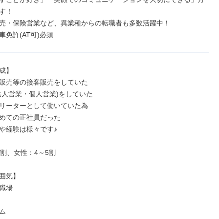
す！

売・保険営業など、異業種からの転職者も多数活躍中！

車免許(AT可)必須
成】

販売等の接客販売をしていた

法人営業・個人営業)をしていた

リーターとして働いていた為

めての正社員だった

や経験は様々です♪

割、女性：4～5割

囲気】

職場


