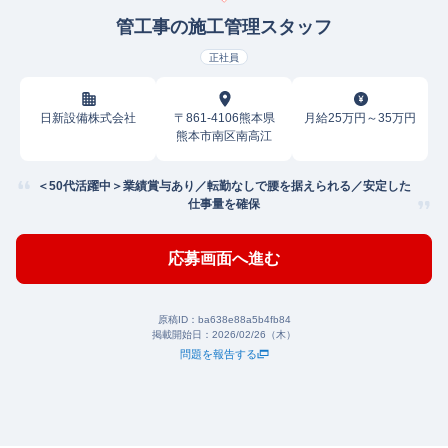
管工事の施工管理スタッフ
正社員
日新設備株式会社
〒861-4106熊本県
月給25万円～35万円
熊本市南区南高江
＜50代活躍中＞業績賞与あり／転勤なしで腰を据えられる／安定した
仕事量を確保
応募画面へ進む
原稿ID：
ba638e88a5b4fb84
掲載開始日：
2026/02/26（木）
問題を報告する