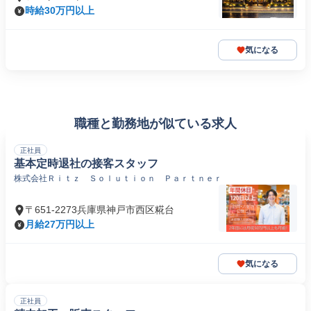
時給30万円以上
気になる
職種と勤務地が似ている求人
正社員
基本定時退社の接客スタッフ
株式会社Ｒｉｔｚ Ｓｏｌｕｔｉｏｎ Ｐａｒｔｎｅｒ
〒651-2273兵庫県神戸市西区糀台
月給27万円以上
気になる
正社員