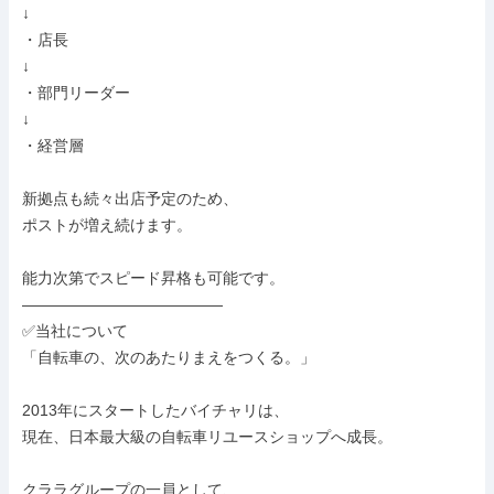
↓

・店長

↓

・部門リーダー

↓

・経営層

新拠点も続々出店予定のため、

ポストが増え続けます。

能力次第でスピード昇格も可能です。

―――――――――――――

✅当社について

「自転車の、次のあたりまえをつくる。」

2013年にスタートしたバイチャリは、

現在、日本最大級の自転車リユースショップへ成長。

クララグループの一員として、
