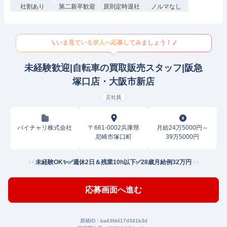
社割あり
第二新卒歓迎
原則定時退社
ノルマなし
いま見ている求人へ応募してみましょう！
未経験歓迎|自転車の買取販売スタッフ|阪急
塚口店・大阪市新店
正社員
バイチャリ株式会社
〒661-0002兵庫県
月給24万5000円～
尼崎市塚口町
39万5000円
未経験OK✨✅週休2日＆残業10h以下✅28歳月給例32万円
応募画面へ進む
原稿ID：
ba43fd417d341b3d