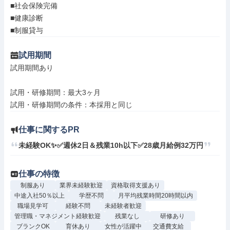
■社会保険完備

■健康診断

■制服貸与
試用期間
試用期間あり

試用・研修期間：最大3ヶ月

仕事に関するPR
未経験OK✨✅週休2日＆残業10h以下✅28歳月給例32万円
仕事の特徴
制服あり
業界未経験歓迎
資格取得支援あり
中途入社50％以上
学歴不問
月平均残業時間20時間以内
職場見学可
経験不問
未経験者歓迎
管理職・マネジメント経験歓迎
残業なし
研修あり
ブランクOK
育休あり
女性が活躍中
交通費支給