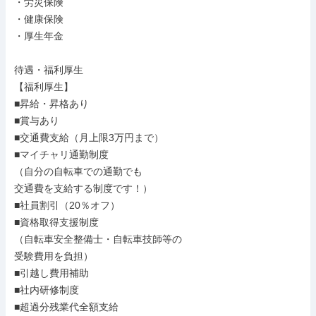
・労災保険

・健康保険

・厚生年金

待遇・福利厚生

【福利厚生】

■昇給・昇格あり

■賞与あり

■交通費支給（月上限3万円まで）

■マイチャリ通勤制度

（自分の自転車での通勤でも

交通費を支給する制度です！）

■社員割引（20％オフ）

■資格取得支援制度

（自転車安全整備士・自転車技師等の

受験費用を負担）

■引越し費用補助

■社内研修制度

■超過分残業代全額支給
