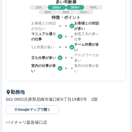
多い年齢層
10
20
30
40
代
代
代
代
50
60
70
代
代
代〜
特徴・ポイント
お客様との対話
お客様との対話
が少ない
が多い
マニュアル通り
創意工夫の多い
の仕事
仕事
チーム作業が多
1人作業が多い
い
デスクワークが
立ち仕事が多い
多い
室内の仕事が多
室外の仕事が多
い
い
勤務地
661-0002兵庫県尼崎市塚口町6丁目19番5号　1階
Googleマップで開く
バイチャリ阪急塚口店
