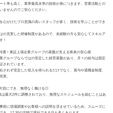
ート率も高く、業界最高水準の技術が身につきます。営業活動との
いませんのでご安心ください。

を心がけたプロ意識の高いスタッフが多く、技術を学ぶことができ
はの充実した研修制度があるので、未経験の方も安心してスキルア
す！

待遇！東証上場企業グループの基盤が支える将来の安心感

業グループならではの安定した経営基盤があり、月々の給与は固定
証されています。

右されず安定した収入を得られるだけでなく、賞与や退職金制度、
充実。

大切にでき、無理なく働ける◎

数は最大2件に調整されており、無理なスケジュールを組むことはあ
事前に現場調査やお客様への説明を済ませているため、スムーズに
でき、17:30の定時で退社できる日も多くあります。