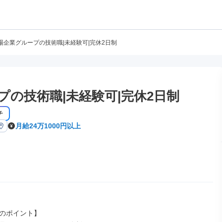
場企業グループの技術職|未経験可|完休2日制
の技術職|未経験可|完休2日制
チ
月給24万1000円以上
のポイント】
