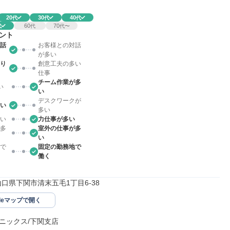
20
30
40
代
代
代
60
70
代
代
代〜
ント
話
お客様との対話
が多い
り
創意工夫の多い
仕事
チーム作業が多
い
い
デスクワークが
い
多い
い
力仕事が多い
多
室外の仕事が多
い
で
固定の勤務地で
働く
62山口県下関市清末五毛1丁目6-38
gleマップで開く
ニックス/下関支店
