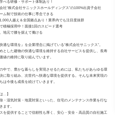
学べる研修・サポート体制あり！

会社“株式会社サニックスホールディングス”の100%出資子会社

ーム制で技術の仕事に専念できる

1,000人越え＆全国拠点あり！業界内でも注目度抜群

で積極採用中！面接1回のスピード選考

、地元で腰を据えて働ける

快適な環境を』を企業理念に掲げている“株式会社サニックス”。

めとした建物の快適な環境を維持する自社サービスを提供し、長寿
価値の維持に取り組んでいます。

の中で、豊かな暮らしを実現させるためには、私たちがあらゆる環
決に取り組み、次世代へ快適な環境を提供する。そんな未来実現の
ちは今後も成長を続けていきます。

は…】

除・湿気対策・地震対策といった、住宅のメンテナンス作業を行な
きます。

スを提供することで信頼性も厚く、安心・安全・高品質の自社施工