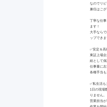
なのでリピ
兼任はござ
丁寧な仕事
ます！

大手ならで
ップできま
✅安定＆高
東証上場企
給として保
仕事量に左
各種手当も
✅私生活も
1日の現場
りません。

営業担当が
作業を開始