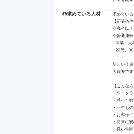
求めている人材
求めている
【応募条件】
◎高卒以上

◎普通運転
└高卒、大
└20代、3
新しい仕事
大歓迎です！
【こんな方
・ワークラ
・整った教
・一生もの
・お客様に
・将来に安
・良い仲間