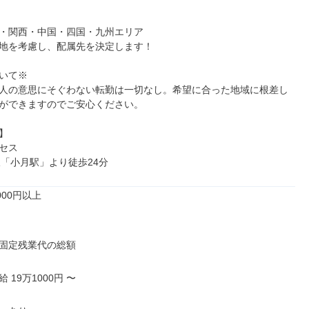
・関西・中国・四国・九州エリア

地を考慮し、配属先を決定します！

いて※

人の意思にそぐわない転勤は一切なし。希望に合った地域に根差し
ができますのでご安心ください。



セス

線「小月駅」より徒歩24分
00円以上

固定残業代の総額

19万1000円 〜
