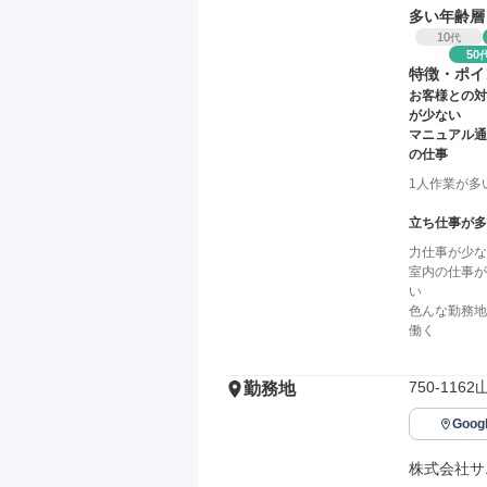
多い年齢層
10
代
50
特徴・ポイ
お客様との対
が少ない
マニュアル通
の仕事
1人作業が多
立ち仕事が多
力仕事が少な
室内の仕事が
い
色んな勤務地
働く
750-11
勤務地
Goo
株式会社サ