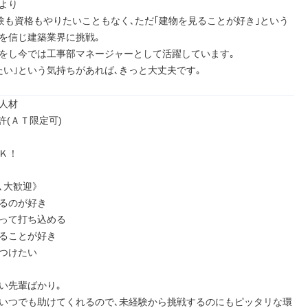
より

経験も資格もやりたいこともなく､ただ｢建物を見ることが好き｣という
を信じ建築業界に挑戦｡

をし今では工事部マネージャーとして活躍しています｡

たい｣という気持ちがあれば､きっと大丈夫です｡
人材

(ＡＴ限定可)

Ｋ！

､大歓迎》

るのが好き

って打ち込める

ることが好き

つけたい

い先輩ばかり｡

いつでも助けてくれるので､未経験から挑戦するのにもピッタリな環