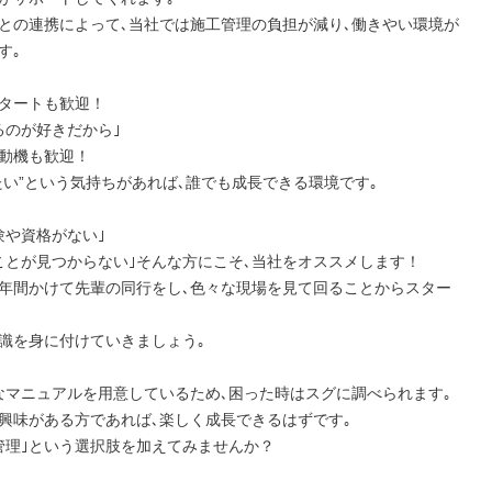
との連携によって､当社では施工管理の負担が減り､働きやい環境が
｡

タートも歓迎！

るのが好きだから｣

動機も歓迎！

たい”という気持ちがあれば､誰でも成長できる環境です｡

や資格がない｣

ことが見つからない｣そんな方にこそ､当社をオススメします！

年間かけて先輩の同行をし､色々な現場を見て回ることからスター
識を身に付けていきましょう｡

なマニュアルを用意しているため､困った時はスグに調べられます｡

興味がある方であれば､楽しく成長できるはずです｡

管理｣という選択肢を加えてみませんか？
