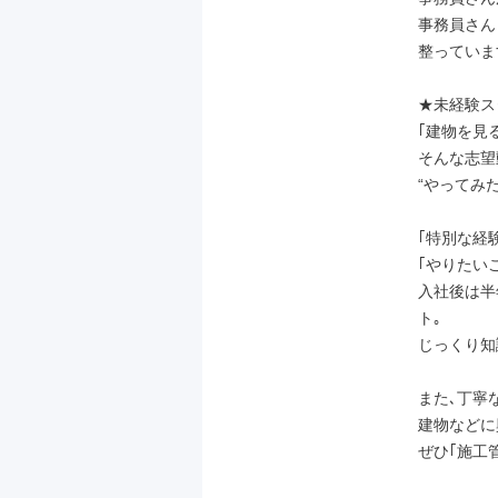
事務員さん
整っています
★未経験ス
｢建物を見
そんな志望
“やってみ
｢特別な経験
｢やりたい
入社後は半
ト｡

じっくり知
また､丁寧
建物などに
ぜひ｢施工