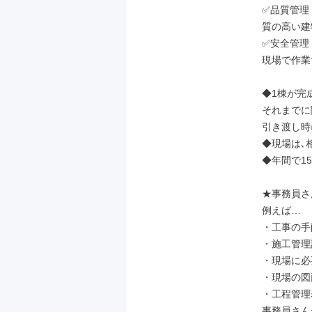
✅品質管理

質の高い建
✅安全管理

現場で作業
◆1棟が完成
それまでに
引き渡し時
◆現場は､
◆年間で1
★事務員さ
例えば…

・工事の手配
・施工管理
・現場に必
・現場の図
・工程管理表
事務員さん