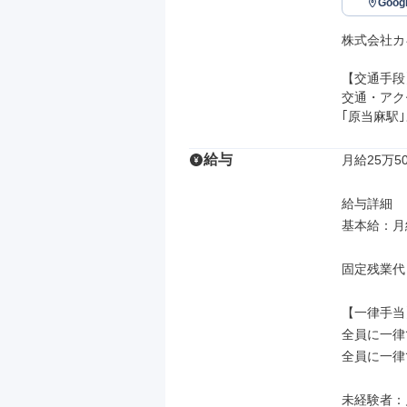
Goo
株式会社カ
【交通手段】
交通・アク
｢原当麻駅
給与
月給25万50
給与詳細

基本給：月給 
固定残業代
【一律手当】
全員に一律
全員に一律
未経験者：月