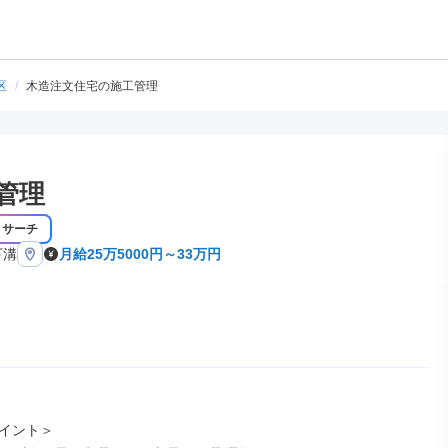
区
/
木造注文住宅の施工管理
管理
リサーチ
下溝
月給25万5000円～33万円
イント＞
