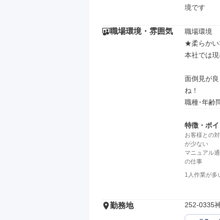
境です
職場環境・雰囲気
職場環境

★柔らかい
本社では現
面倒見が良
ね！

職種･年齢
特徴・ポイ
お客様との対
が少ない
マニュアル通
の仕事
1人作業が多
252-03
勤務地