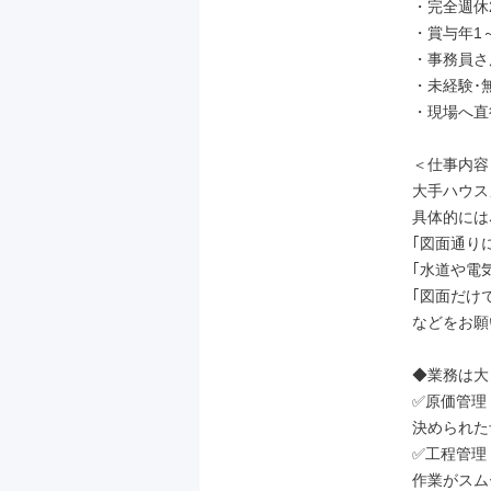
・完全週休
・賞与年1～
・事務員さ
・未経験･無
・現場へ直
＜仕事内容＞
大手ハウス
具体的には､
｢図面通りに
｢水道や電
｢図面だけ
などをお願
◆業務は大
✅原価管理

決められた
✅工程管理

作業がスム