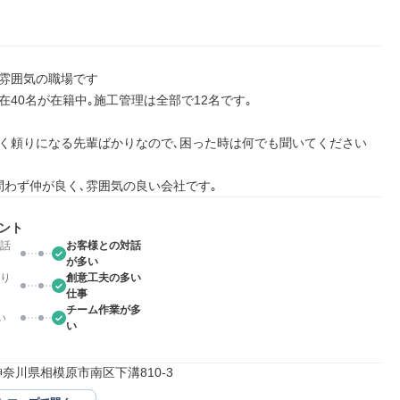
雰囲気の職場です

在40名が在籍中｡施工管理は全部で12名です｡

く頼りになる先輩ばかりなので､困った時は何でも聞いてください
問わず仲が良く､雰囲気の良い会社です｡
ント
話
お客様との対話
が多い
り
創意工夫の多い
仕事
チーム作業が多
い
い
35神奈川県相模原市南区下溝810-3