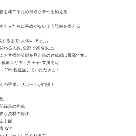
物を建てるため最適な条件を揃える

する人たちに事故がないよう設備を整える

するまで､大体4～5ヶ月｡

関わる人数､全部で20名以上｡

にお客様の笑顔を見た時の達成感は最高です｡

相模原エリア～八王子･立川周辺

5～20件程担当していただきます

んの手厚いサポートが自慢！



記録書の作成

要な資材の発注

面手配

 など

がサポートしてくれます｡
