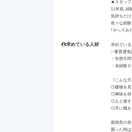
★スタッフ
11年前､
気持ちだけ
色々な経験
｢やってみ
求めている人材
求めている
✅要普通免許
・学歴不問

・未経験Ｏ
《こんな方
◎建物を見
◎興味を持
◎人と接す
◎手に職を
面倒見の良
困った時は