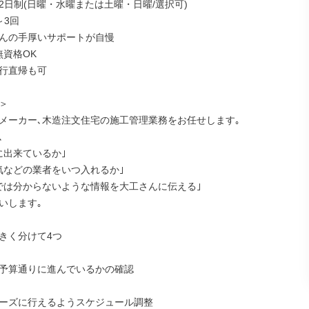
2日制(日曜・水曜または土曜・日曜/選択可)

3回

んの手厚いサポートが自慢

資格OK

行直帰も可



メーカー､木造注文住宅の施工管理業務をお任せします｡



出来ているか｣

気などの業者をいつ入れるか｣

では分からないような情報を大工さんに伝える｣

いします｡

きく分けて4つ

予算通りに進んでいるかの確認

ーズに行えるようスケジュール調整
