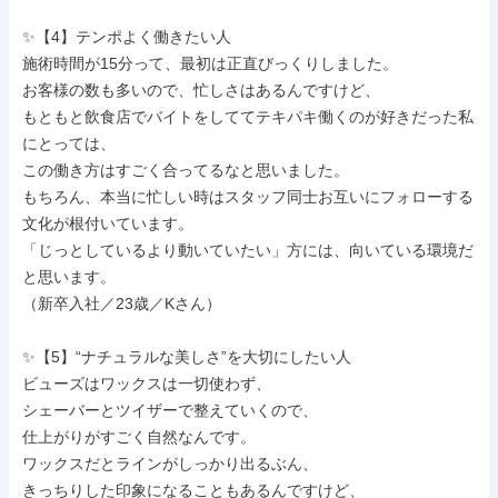
✨【4】テンポよく働きたい人

施術時間が15分って、最初は正直びっくりしました。

お客様の数も多いので、忙しさはあるんですけど、

もともと飲食店でバイトをしててテキパキ働くのが好きだった私
にとっては、

この働き方はすごく合ってるなと思いました。

もちろん、本当に忙しい時はスタッフ同士お互いにフォローする
文化が根付いています。

「じっとしているより動いていたい」方には、向いている環境だ
と思います。

（新卒入社／23歳／Kさん）

✨【5】“ナチュラルな美しさ”を大切にしたい人

ビューズはワックスは一切使わず、

シェーバーとツイザーで整えていくので、

仕上がりがすごく自然なんです。

ワックスだとラインがしっかり出るぶん、

きっちりした印象になることもあるんですけど、
