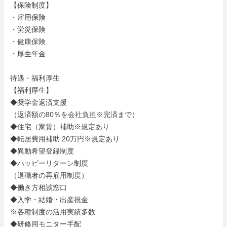
【保険制度】

・雇用保険

・労災保険

・健康保険

・厚生年金

待遇・福利厚生

【福利厚生】

◆奨学金返済支援

（返済額の80％を会社負担※完済まで）

◆住宅（家賃）補助※規定あり

◆転居費用補助:20万円※規定あり

◆異動希望登録制度

◆ハッピーリターン制度

（退職者の再雇用制度）

◆働き方相談窓口

◆入学・結婚・出産祝金

※各種制度の活用実績多数

◆研修用モニター手配
