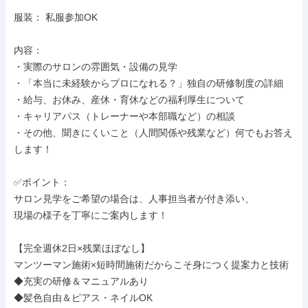
服装： 私服参加OK

内容：

・実際のサロンの雰囲気・設備の見学

・「本当に未経験からプロになれる？」独自の研修制度の詳細

・給与、お休み、産休・育休などの福利厚生について

・キャリアパス（トレーナーや本部職など）の相談

・その他、聞きにくいこと（人間関係や残業など）何でもお答え
します！

✅ポイント：

サロン見学をご希望の場合は、人事担当者が付き添い、

現場の様子を丁寧にご案内します！

【完全週休2日×残業ほぼなし】

マンツーマン施術×短時間施術だからこそ身につく提案力と技術

◆充実の研修＆マニュアルあり

◆髪色自由＆ピアス・ネイルOK
