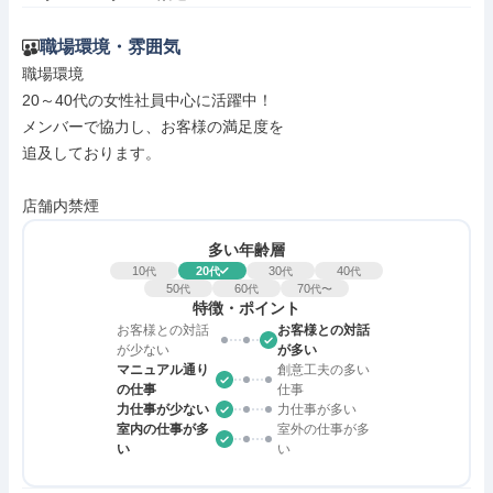
職場環境・雰囲気
職場環境

20～40代の女性社員中心に活躍中！

メンバーで協力し、お客様の満足度を

追及しております。

店舗内禁煙
多い年齢層
10
20
30
40
代
代
代
代
50
60
70
代
代
代〜
特徴・ポイント
お客様との対話
お客様との対話
が少ない
が多い
マニュアル通り
創意工夫の多い
の仕事
仕事
力仕事が少ない
力仕事が多い
室内の仕事が多
室外の仕事が多
い
い