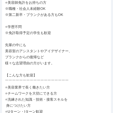
⭐美容師免許をお持ちの方

※職種・社会人未経験OK

※第二新卒・ブランクがある方もOK

⭐学歴不問

※免許取得予定の学生も歓迎

先輩の中にも

美容室のアシスタントやアイデザイナー、

ブランクからの復帰など

様々な志望理由の方がいます。

【こんな方も歓迎】

￣￣￣￣￣￣￣￣￣￣￣￣￣￣￣￣￣￣

⭐美容業界で長く働きたい方

⭐チームワークを大切にできる方

⭐洗練された知識・技術・接客スキルを

 身につけたい方

⭐Uターン・Iターン歓迎