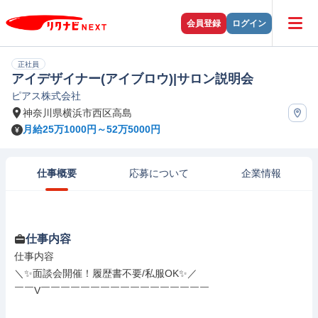
会員登録
ログイン
正社員
アイデザイナー(アイブロウ)|サロン説明会
ピアス株式会社
神奈川県横浜市西区高島
月給25万1000円～52万5000円
仕事概要
応募について
企業情報
仕事内容
仕事内容

＼✨面談会開催！履歴書不要/私服OK✨／

￣￣V￣￣￣￣￣￣￣￣￣￣￣￣￣￣￣￣￣
