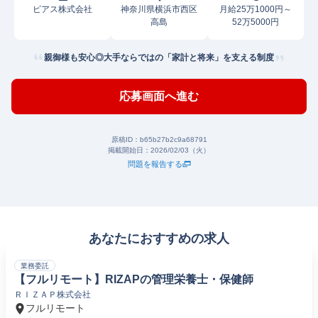
ピアス株式会社
神奈川県横浜市西区
月給25万1000円～
高島
52万5000円
親御様も安心◎大手ならではの「家計と将来」を支える制度
応募画面へ進む
原稿ID：
b65b27b2c9a68791
掲載開始日：
2026/02/03（火）
問題を報告する
あなたにおすすめの求人
業務委託
【フルリモート】RIZAPの管理栄養士・保健師
ＲＩＺＡＰ株式会社
フルリモート