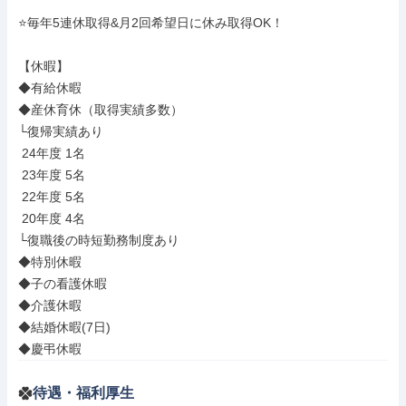
⭐毎年5連休取得&月2回希望日に休み取得OK！

【休暇】

◆有給休暇

◆産休育休（取得実績多数）

└復帰実績あり

 24年度 1名

 23年度 5名

 22年度 5名

 20年度 4名

└復職後の時短勤務制度あり

◆特別休暇

◆子の看護休暇

◆介護休暇

◆結婚休暇(7日)

◆慶弔休暇
待遇・福利厚生