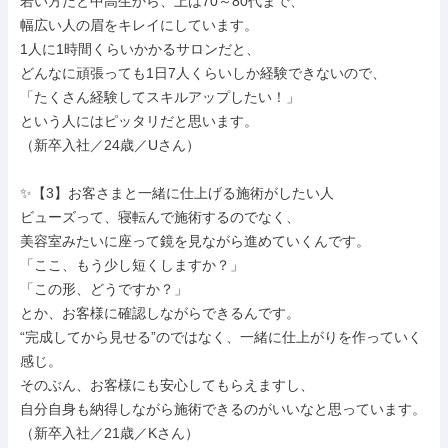
若い方だと中高生から、上は70～80代まで、

幅広い人の眉をキレイにしています。

1人に1時間くらいかかるサロンだと、

どんなに頑張っても1日7人くらいしか経験できないので、

「たくさん経験してスキルアップしたい！」

という人にはピッタリだと思います。

（新卒入社／24歳／Uさん）

✨【3】お客さまと一緒に仕上げる施術がしたい人

ビューズって、寝転んで施術するのでなく、

美容室みたいに座って鏡を見ながら進めていくんです。

「ここ、もう少し短くしますか？」

「この形、どうですか？」

とか、お客様に確認しながらできるんです。

“完成してから見せる”のではなく、一緒に仕上がりを作っていく
感じ。

そのぶん、お客様にも安心してもらえますし、

自分自身も納得しながら施術できるのがいいなと思っています。

（新卒入社／21歳／Kさん）
