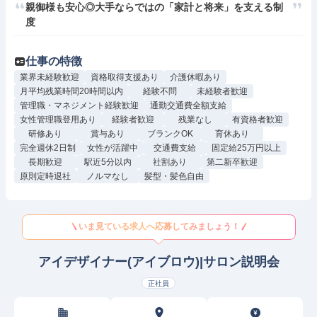
親御様も安心◎大手ならではの「家計と将来」を支える制
度
仕事の特徴
業界未経験歓迎
資格取得支援あり
介護休暇あり
月平均残業時間20時間以内
経験不問
未経験者歓迎
管理職・マネジメント経験歓迎
通勤交通費全額支給
女性管理職登用あり
経験者歓迎
残業なし
有資格者歓迎
研修あり
賞与あり
ブランクOK
育休あり
完全週休2日制
女性が活躍中
交通費支給
固定給25万円以上
長期歓迎
駅近5分以内
社割あり
第二新卒歓迎
原則定時退社
ノルマなし
髪型・髪色自由
いま見ている求人へ応募してみましょう！
アイデザイナー(アイブロウ)|サロン説明会
正社員