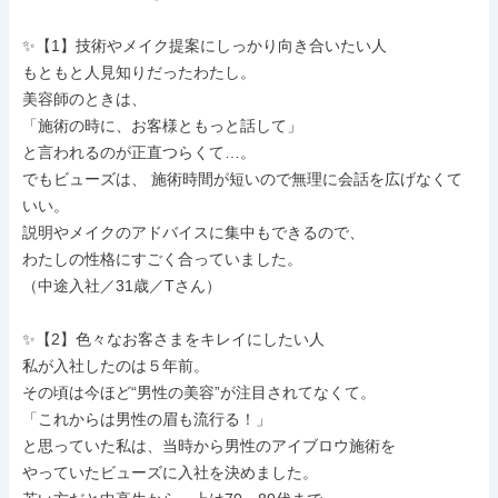
✨【1】技術やメイク提案にしっかり向き合いたい人

もともと人見知りだったわたし。

美容師のときは、

「施術の時に、お客様ともっと話して」

と言われるのが正直つらくて…。

でもビューズは、 施術時間が短いので無理に会話を広げなくて
いい。

説明やメイクのアドバイスに集中もできるので、

わたしの性格にすごく合っていました。

（中途入社／31歳／Tさん）

✨【2】色々なお客さまをキレイにしたい人

私が入社したのは５年前。

その頃は今ほど“男性の美容”が注目されてなくて。

「これからは男性の眉も流行る！」

と思っていた私は、当時から男性のアイブロウ施術を

やっていたビューズに入社を決めました。
