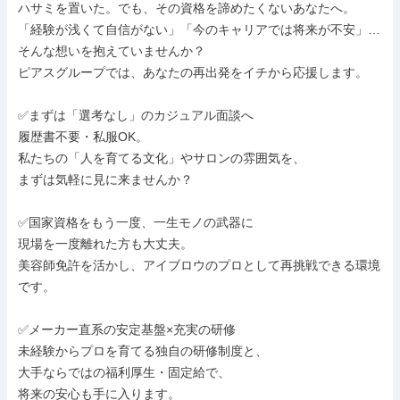
ハサミを置いた。でも、その資格を諦めたくないあなたへ。

「経験が浅くて自信がない」「今のキャリアでは将来が不安」…

そんな想いを抱えていませんか？

ピアスグループでは、あなたの再出発をイチから応援します。

✅まずは「選考なし」のカジュアル面談へ

履歴書不要・私服OK。

私たちの「人を育てる文化」やサロンの雰囲気を、

まずは気軽に見に来ませんか？

✅国家資格をもう一度、一生モノの武器に

現場を一度離れた方も大丈夫。

美容師免許を活かし、アイブロウのプロとして再挑戦できる環境
です。

✅メーカー直系の安定基盤×充実の研修

未経験からプロを育てる独自の研修制度と、

大手ならではの福利厚生・固定給で、

将来の安心も手に入ります。
