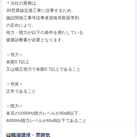
＊当社の業務は、

JR営業線近接工事に従事するため、

施設関係工事等従事者資格等取扱準則

の定めにより、

視力・聴力が以下の条件を満たしている

健康診断書が必要となります。

＜視力＞

各眼0.7以上

又は矯正視力で各眼0.7以上であること

＜色覚＞

正常であること

＜聴力＞

各耳の1000Hz聴力レベルが40dB以下、

4000Hz聴力レベルが65dB以下であること
職場環境・雰囲気