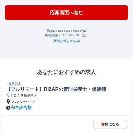
応募画面へ進む
原稿ID：
b61546b4d90147a8
掲載開始日：
2025/06/10（火）
問題を報告する
あなたにおすすめの求人
業務委託
【フルリモート】RIZAPの管理栄養士・保健師
ＲＩＺＡＰ株式会社
フルリモート
完全歩合制
気になる