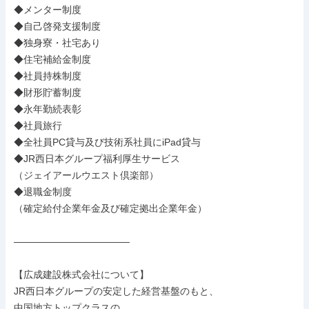
◆メンター制度

◆自己啓発支援制度

◆独身寮・社宅あり

◆住宅補給金制度

◆社員持株制度

◆財形貯蓄制度

◆永年勤続表彰

◆社員旅行

◆全社員PC貸与及び技術系社員にiPad貸与

◆JR西日本グループ福利厚生サービス

（ジェイアールウエスト倶楽部）

◆退職金制度

（確定給付企業年金及び確定拠出企業年金）

――――――――――――

【広成建設株式会社について】

JR西日本グループの安定した経営基盤のもと、

中国地方トップクラスの
