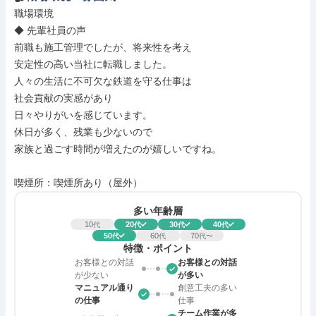
職場環境

◆ 先輩社員の声

前職も施工管理でしたが、将来性を考え

安定性の高い当社に転職しました。

人々の生活に不可欠な鉄道を守る仕事は

社会貢献の実感があり

日々やりがいを感じています。

休日が多く、残業も少ないので

家族と過ごす時間が増えたのが嬉しいですね。

喫煙所：喫煙所あり（屋外）
多い年齢層
10
20
30
40
代
代
代
代
50
60
70
代
代
代〜
特徴・ポイント
お客様との対話
お客様との対話
が少ない
が多い
マニュアル通り
創意工夫の多い
の仕事
仕事
チーム作業が多