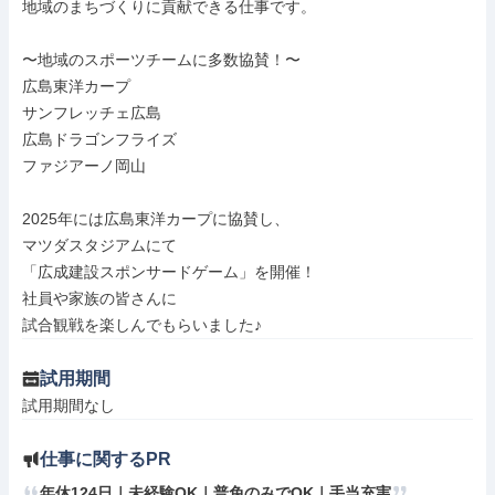
地域のまちづくりに貢献できる仕事です。

〜地域のスポーツチームに多数協賛！〜

広島東洋カープ

サンフレッチェ広島

広島ドラゴンフライズ

ファジアーノ岡山

2025年には広島東洋カープに協賛し、

マツダスタジアムにて

「広成建設スポンサードゲーム」を開催！

社員や家族の皆さんに

試合観戦を楽しんでもらいました♪
試用期間
試用期間なし
仕事に関するPR
年休124日｜未経験OK｜普免のみでOK｜手当充実