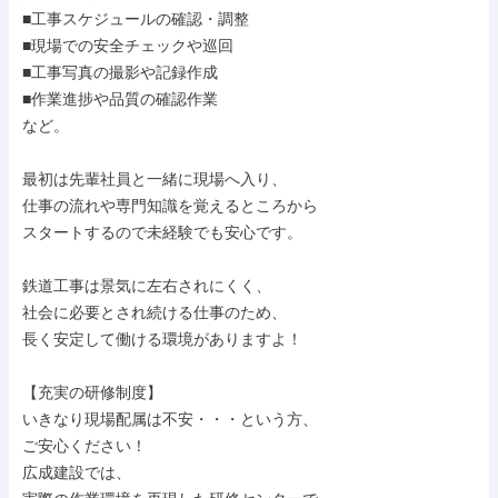
■工事スケジュールの確認・調整

■現場での安全チェックや巡回

■工事写真の撮影や記録作成

■作業進捗や品質の確認作業

など。

最初は先輩社員と一緒に現場へ入り、

仕事の流れや専門知識を覚えるところから

スタートするので未経験でも安心です。

鉄道工事は景気に左右されにくく、

社会に必要とされ続ける仕事のため、

長く安定して働ける環境がありますよ！

【充実の研修制度】

いきなり現場配属は不安・・・という方、

ご安心ください！

広成建設では、
